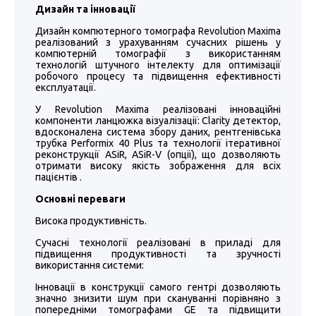
Дизайн та інновації
Дизайн компютерного томографа Revolution Maxima
реалізований з урахуванням сучасних рішень у
компютерній томографії з використанням
технологій штучного інтелекту для оптимізації
робочого процесу та підвищення ефективності
експлуатації.
У Revolution Maxima реалізовані інноваційні
компоненти ланцюжка візуалізації: Clarity детектор,
вдосконалена система збору даних, рентгенівська
трубка Performix 40 Plus та технології ітеративної
реконструкції ASiR, ASiR-V (опції), що дозволяють
отримати високу якість зображення для всіх
пацієнтів .
Основні переваги
Висока продуктивність.
Сучасні технології реалізовані в приладі для
підвищення продуктивності та зручності
використання системи:
Інновації в конструкції самого гентрі дозволяють
значно знизити шум при скануванні порівняно з
попередніми томографами GE та підвищити