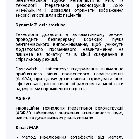
рентгенівської трубки PerformixTM40 Plus та
технології ітеративної реконструкції ASiR-
VTM/ASiRTM і дозволяє отримати зображення
високої якості для всіх пацієнтів.
Dynamic Z-axis tracking
Технологія дозволяє в автоматичному режимі
проводити безперервну корекцію пучка
рентгенівського випромінювання, щоб уникнути
додаткового променевого навантаження на
пацієнта на початку та в кінці сканування в
спіральному режимі.
Dosewatch – забезпечує підтримання мінімально
прийнятного рівня променевого навантаження
(ALARA), при цьому дозволяючи отримувати чіткі
сфокусовані діагностичні зображення та запобігати
надмірному опроміненню пацієнта.
ASiR-V
Інноваційна технологія ітеративної реконструкції
(ASiR-V) забезпечує зниження інтенсивності шуму
навіть за дуже низьких рівнів сигналу.
Smart MAR
Метод нівелювання артефактів від металу