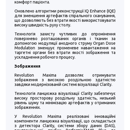
комфорт пацієнта.
Оновлено алгоритми реконструкції IQ Enhance (IQE)
для зменшення артефактів спірального сканування,
що дозволяють без втрати якості використовувати
високу швидкість руху столу.
Технологія захисту чутливих до опромінення
поверхнево розташованих органів і тканин за
допомогою модуляції анодного струму Organ Dose
Modulation зменшує променеве навантаження на
таргетні органи без втрати якості зображення та
ускладнення робочого процесу.
Зображення
Revolution Maxima дозволяє отримувати
зображення з високою роздільною здатністю
завдяки модернізованій системі візуалізації Clarity.
Технологія ланцюжка візуалізації Clarity забезпечує
високу просторову роздільну здатність, низький
рівень шуму та мінімізацію артефактів у отриманих
зображеннях.
У Revolution Maxima реалізовані інноваційні
компоненти ланцюжка візуалізації, що складається
з детектора Clarity, системи збору даних (DAS),