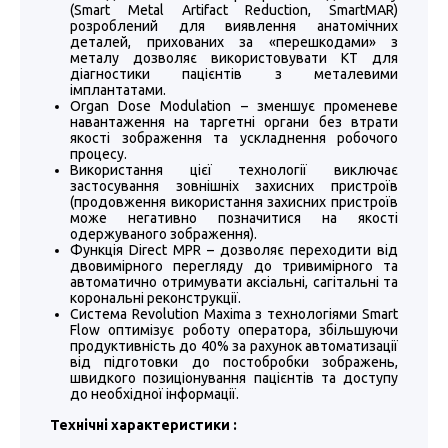
(Smart Metal Artifact Reduction, SmartMAR)
розроблений для виявлення анатомічних
деталей, прихованих за «перешкодами» з
металу дозволяє використовувати КТ для
діагностики пацієнтів з металевими
імплантатами.
Organ Dose Modulation – зменшує променеве
навантаження на таргетні органи без втрати
якості зображення та ускладнення робочого
процесу.
Використання цієї технології виключає
застосування зовнішніх захисних пристроїв
(продовження використання захисних пристроїв
може негативно позначитися на якості
одержуваного зображення).
Функція Direct MPR – дозволяє переходити від
двовимірного перегляду до тривимірного та
автоматично отримувати аксіальні, сагітальні та
корональні реконструкції.
Система Revolution Maxima з технологіями Smart
Flow оптимізує роботу оператора, збільшуючи
продуктивність до 40% за рахунок автоматизації
від підготовки до постобробки зображень,
швидкого позиціонування пацієнтів та доступу
до необхідної інформації.
Технічні характеристики :