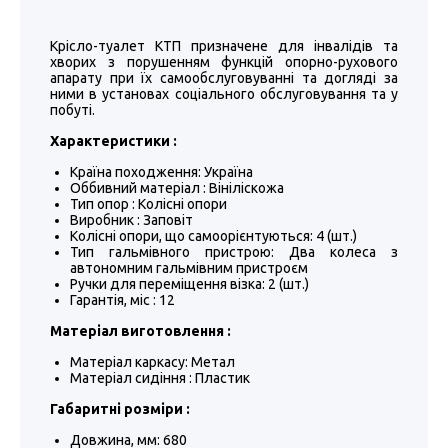
Крісло-туалет КТП призначене для інвалідів та
хворих з порушенням функцій опорно-рухового
апарату при їх самообслуговуванні та догляді за
ними в установах соціального обслуговування та у
побуті.
Характеристики :
Країна походження: Україна
Оббивний матеріал : Вініліскожа
Тип опор : Колісні опори
Виробник : Заповіт
Колісні опори, що самоорієнтуються: 4 (шт.)
Тип гальмівного пристрою: Два колеса з
автономним гальмівним пристроєм
Ручки для переміщення візка: 2 (шт.)
Гарантія, міс : 12
Матеріал виготовлення :
Матеріал каркасу: Метал
Матеріал сидіння : Пластик
Габаритні розміри :
Довжина, мм: 680