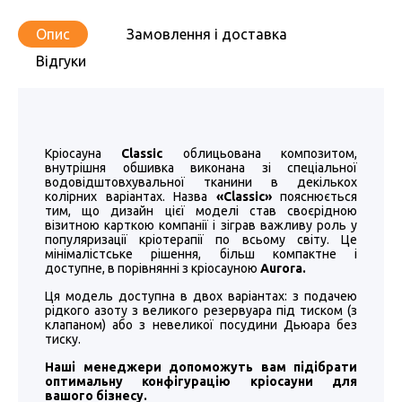
Опис
Замовлення і доставка
Відгуки
Кріосауна
Classic
облицьована композитом,
внутрішня обшивка виконана зі спеціальної
водовідштовхувальної тканини в декількох
колірних варіантах. Назва
«
Classic
»
пояснюється
тим, що дизайн цієї моделі став своєрідною
візитною карткою компанії і зіграв важливу роль у
популяризації кріотерапії по всьому світу. Це
мінімалістське рішення, більш компактне і
доступне, в порівнянні з кріосауною
Aurora.
Ця модель доступна в двох варіантах: з подачею
рідкого азоту з великого резервуара під тиском (з
клапаном) або з невеликої посудини Дьюара без
тиску.
Наші менеджери допоможуть вам підібрати
оптимальну конфігурацію кріосауни для
вашого бізнесу.