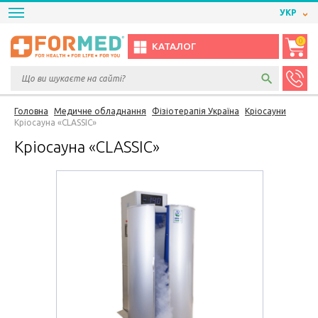
УКР
0
КАТАЛОГ
Головна
Медичне обладнання
Фізіотерапія Україна
Кріосауни
Кріосауна «CLASSIC»
Кріосауна «CLASSIC»