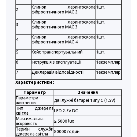
Клинок ларингоскопа
1шт.
2
фіброоптичного MAC 2
Клинок ларингоскопа
1шт.
3
фіброоптичного MAC 3
Клинок ларингоскопа
1шт.
4
фіброоптичного MAC 4
5
Кейс транспортувальний
1шт.
6
Інструкція з експлуатації
1екземпляр
7
Декларація відповідності
1екземпляр
Характеристики :
Параметр
Значення
Параметри
дві лужні батареї типу С (1.5V)
живлення
Тип джерела
LED 2.5V DC
світла
Максимальна
≥ 5000 lux
яскравість
Термін служби
80000 годин
джерела світла