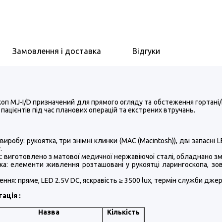
Замовлення і доставка
Відгуки
оп MJ-I/D призначений для прямого огляду та обстеження гортані/
пацієнтів під час планових операцій та екстрених втручань.
виробу: рукоятка, три знімні клинки (MAC (Macintosh)), дві запасні
.
: виготовлено з матової медичної нержавіючої сталі, обладнано з
ка: елементи живлення розташовані у рукоятці ларингоскопа, зо
ення: пряме, LED 2.5V DC, яскравість ≥ 3500 lux, термін служби дже
ація :
Назва
Кількість