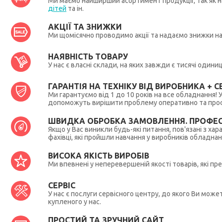
Ми маємо найширший асортимент продукції, так як на
дітей
та ін.
АКЦІЇ ТА ЗНИЖКИ
Ми щомісячно проводимо акції та надаємо знижки н
НАЯВНІСТЬ ТОВАРУ
У нас є власні склади, на яких завжди є тисячі один
ГАРАНТІЯ НА ТЕХНІКУ ВІД ВИРОБНИКА + СЕ
Ми гарантуємо від 1 до 10 років на все обладнання!
допоможуть вирішити проблему оперативно та профес
ШВИДКА ОБРОБКА ЗАМОВЛЕННЯ. ПРОФЕС
Якщо у Вас виникли будь-які питання, пов'язані з ха
фахівці, які пройшли навчання у виробників обладна
ВИСОКА ЯКІСТЬ ВИРОБІВ
Ми впевнені у неперевершеній якості товарів, які п
СЕРВІС
У нас є послуги сервісного центру, до якого Ви мож
купленого у нас.
ПРОСТИЙ ТА ЗРУЧНИЙ САЙТ