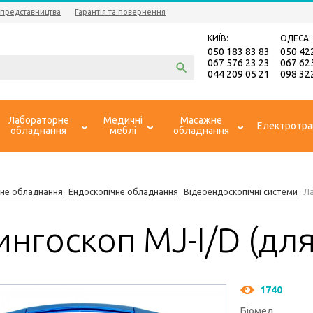
 представництва
Гарантія та повернення
КИЇВ:
ОДЕСА:
050 183 83 83
050 42
067 576 23 23
067 62
044 209 05 21
098 32
Лабораторне
Медичні
Масажне
Електротра
обладнання
меблі
обладнання
не обладнання
Ендоскопічне обладнання
Відеоендоскопічні системи
Ла
нгоскоп MJ-I/D (дл
1740
Біомед