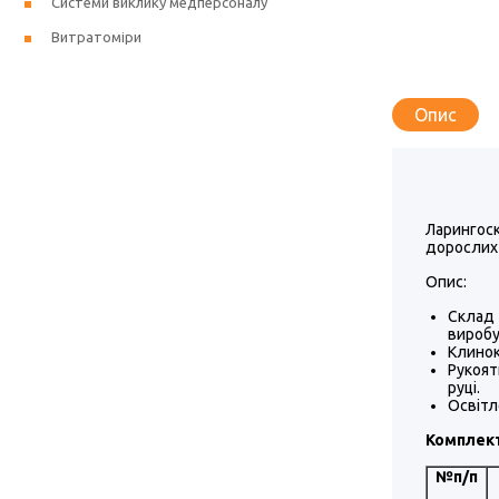
Системи виклику медперсоналу
Витратоміри
Опис
Ларингоск
дорослих 
Опис:
Склад 
виробу
Клинок
Рукоят
руці.
Освітл
Комплект
№п/п