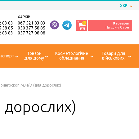
УКР
ХАРКІВ:
2 83 83
067 521 83 83
0
0
товарів
На суму
0
грн
5 58 85
050 377 58 85
2 83 83
057 727 08 08
Товари
Косметологічне
Товари для
нспорт
для дому
обладнання
військових
рингоскоп MJ-I/D (для дорослих)
я дорослих)