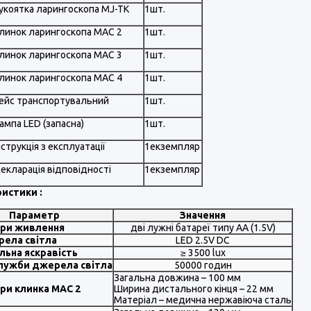
укоятка ларингоскопа MJ-TK
1шт.
линок ларингоскопа MAC 2
1шт.
линок ларингоскопа MAC 3
1шт.
линок ларингоскопа MAC 4
1шт.
ейс транспортувальний
1шт.
ампа LED (запасна)
1шт.
нструкція з експлуатації
1екземпляр
екларація відповідності
1екземпляр
истики :
Параметр
Значення
ри живлення
дві лужні батареї типу AA (1.5V)
рела світла
LED 2.5V DC
ьна яскравість
≥ 3500 lux
служби джерела світла
50000 годин
Загальна довжина – 100 мм
ри клинка MAC 2
Ширина дистального кінця – 22 мм
Матеріал – медична нержавіюча сталь