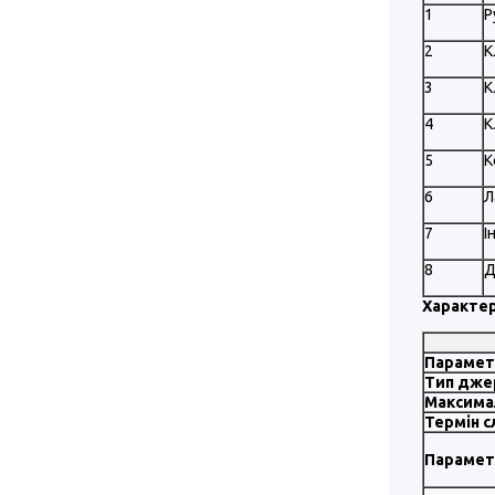
1
Р
2
К
3
К
4
К
5
К
6
Л
7
І
8
Д
Характер
Парамет
Тип дже
Максимал
Термін 
Парамет