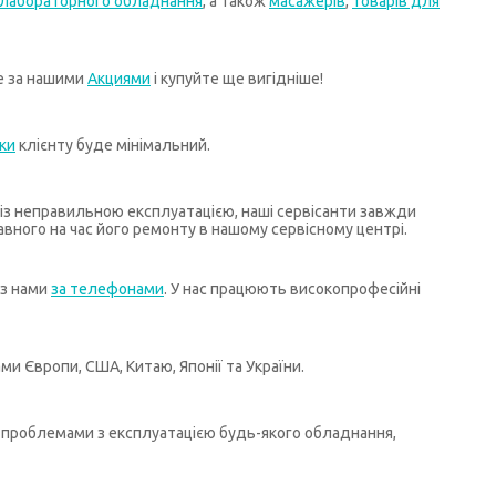
лабораторного обладнання
, а також
масажерів
,
товарів для
те за нашими
Акциями
і купуйте ще вигідніше!
ки
клієнту буде мінімальний.
х із неправильною експлуатацією, наші сервісанти завжди
ного на час його ремонту в нашому сервісному центрі.
 з нами
за телефонами
. У нас працюють високопрофесійні
и Європи, США, Китаю, Японії та України.
бо проблемами з експлуатацією будь-якого обладнання,