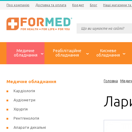
Про компанію
Доставка та оплата
Кредит
Блог
Наші магазини та
Медичне
Реабілітаційне
Кисневе
обладнання
обладнання
обладнання
Медичне обладнання
Головна
Медич
Кардіологія
Лари
Аудіометри
Хірургія
Рентгенологія
Апарати дихальні