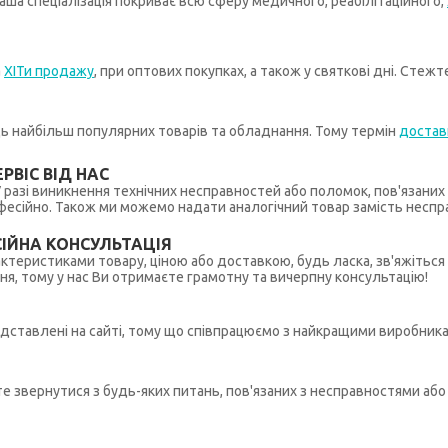
ша спеціалізація покриває всю сферу медичного, реабілітаційного,
а
ХІТи продажу
, при оптових покупках, а також у святкові дні. Стеж
иць найбільш популярних товарів та обладнання. Тому термін
достав
РВІС ВІД НАС
 У разі виникнення технічних несправностей або поломок, пов'язани
ійно. Також ми можемо надати аналогічний товар замість несправ
ІЙНА КОНСУЛЬТАЦІЯ
рактеристиками товару, ціною або доставкою, будь ласка, зв'яжіться
ння, тому у нас Ви отримаєте грамотну та вичерпну консультацію!
редставлені на сайті, тому що співпрацюємо з найкращими виробникам
ете звернутися з будь-яких питань, пов'язаних з несправностями а