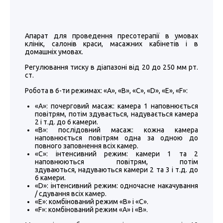
Апарат для проведення пресотерапії в умовах
клінік, салонів краси, масажних кабінетів і в
домашніх умовах.
Регулювання тиску в діапазоні від 20 до 250 мм рт.
ст.
Робота в 6-ти режимах: «А», «В», «С», «D», «E», «F»:
«А»: почерговий масаж: камера 1 наповнюється
повітрям, потім здувається, надувається камера
2 і т.д. до 6 камери.
«В»: послідовний масаж: кожна камера
наповнюється повітрям одна за одною до
повного заповнення всіх камер.
«С»: інтенсивний режим: камери 1 та 2
наповнюються повітрям, потім
здуваються, надуваються камери 2 та 3 і т.д. до
6 камери.
«D»: інтенсивний режим: одночасне накачування
/ сдування всіх камер.
«E»: комбінований режим «В» і «С».
«F»: комбінований режим «А» і «В».