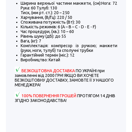
Ширина верхньої частини манжети, (см):Нога: 72
Рука: 60 Тулуб: 130
Тиск, (мм рт. ст.): 20 – 250
Харчування, (В/Гц): 220 / 50
Споживана потужність (Вт): 30
Кількість режимів: 6 (А – В – С - D - E - F)
Час процедури, (хв.): 10 – 60
Рівень шуму (дБ): до 55
Вага, (кг): 7
Комплектація: компресор із ручкою; манжети
(руки, ноги, тулуб) та сполучні трубки
Гарантійний термін (міс.): 12
Виробництво: Китай
БЕЗКОШТОВНА ДОСТАВКА
ПО УКРАЇНІ при
замовленні від 2000 ГРН! ЯКЩО ВИ ХОЧЕТЕ
БЕЗКОШТОВНУ ДОСТАВКУ, ЗАМОВТЕ ЇЇ У НАШОГО
МЕНЕДЖЕРА!
100% ПОВЕРНЕННЯ ГРОШЕЙ
ПРОТЯГОМ 14 ДНІВ
ЗГІДНО ЗАКОНОДАВСТВА!