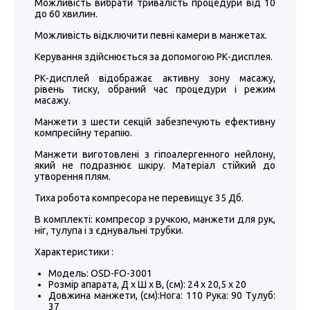
Можливість вибрати тривалість процедури від 10
до 60 хвилин.
Можливість відключити певні камери в манжетах.
Керування здійснюється за допомогою РК-дисплея.
РК-дисплей відображає активну зону масажу,
рівень тиску, обраний час процедури і режим
масажу.
Манжети з шести секцій забезпечують ефективну
компресійну терапію.
Манжети виготовлені з гіпоалергенного нейлону,
який не подразнює шкіру. Матеріал стійкий до
утворення плям.
Тиха робота компресора не перевищує 35 Дб.
В комплекті: компресор з ручкою, манжети для рук,
ніг, тулупа і з єднувальні трубки.
Характеристики :
Модель: OSD-FO-3001
Розмір апарата, Д х Ш х В, (см): 24 х 20,5 х 20
Довжина манжети, (см):Нога: 110 Рука: 90 Тулуб:
37