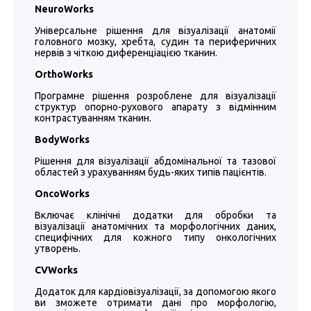
NeuroWorks
Універсальне рішення для візуалізації анатомії
головного мозку, хребта, судин та периферичних
нервів з чіткою диференціацією тканин.
OrthoWorks
Програмне рішення розроблене для візуалізації
структур опорно-рухового апарату з відмінним
контрастуванням тканин.
BodyWorks
Рішення для візуалізації абдомінальної та тазової
областей з урахуванням будь-яких типів пацієнтів.
OncoWorks
Включає клінічні додатки для обробки та
візуалізації анатомічних та морфологічних даних,
специфічних для кожного типу онкологічних
утворень.
CVWorks
Додаток для кардіовізуалізації, за допомогою якого
ви зможете отримати дані про морфологію,