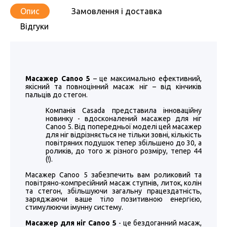
Опис
Замовлення і доставка
Відгуки
Масажер Canoo 5
– це максимально ефективний,
якісний та повноцінний масаж ніг – від кінчиків
пальців до стегон.
Компанія Casada представила інноваційну
новинку - вдосконалений масажер для ніг
Canoo 5. Від попередньої моделі цей масажер
для ніг відрізняється не тільки зовні, кількість
повітряних подушок тепер збільшено до 30, а
роликів, до того ж різного розміру, тепер 44
(!).
Масажер Canoo 5 забезпечить вам роликовий та
повітряно-компресійний масаж ступнів, литок, колін
та стегон, збільшуючи загальну працездатність,
заряджаючи ваше тіло позитивною енергією,
стимулюючи імунну систему.
Масажер для ніг Canoo 5
- це бездоганний масаж,