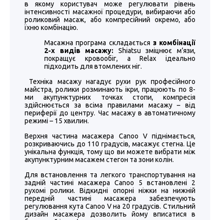
в якому користувач може регулювати рівень
інтенсивності масажної процедури, вибираючи або
роликовий масаж, або компресійний окремо, або
їхню комбінацію.
Масажна програма складається
з комбінації
2-х видів масажу:
Shiatsu зміцнює м’язи,
покращує кровообіг, а Relax ідеально
підходить для втомлених ніг.
Техніка масажу нагадує рухи рук професійного
майстра, ролики розминають ікри, працюють по 8-
ми акупунктурних точках стопи, компресія
здійснюється за всіма правилами масажу – від
периферії до центру. Час масажу в автоматичному
режимі – 15 хвилин.
Верхня частина масажера Canoo V піднімається,
розкриваючись до 110 градусів, масажує стегна. Це
унікальна функція, тому що ви можете вибрати між
акупунктурним масажем стегон та зони колін.
Для встановлення та легкого транспортування на
задній частині масажера Canoo 5 встановлені 2
рухомі ролики. Відкидні опорні ніжки на нижній
передній частині масажера забезпечують
регулювання кута Canoo V на 20 градусів. Стильний
дизайн масажера дозволить йому вписатися в