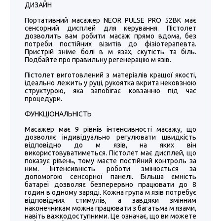
ДИЗАЙН
Портативний масажер NEOR PULSE PRO 52BK має
сенсорний дисплей для керування. Пістолет
дозволить вам робити масаж прямо вдома, без
потреби постійних візитів до фізіотерапевта.
Пристрій зніме болі в м язах, скутість та біль.
Подбайте про правильну регенерацію м язів.
Пістолет виготовлений з матеріалів кращої якості,
ідеально лежить у руці, рукоятка вкрита нековзною
структурою, яка запобігає ковзанню під час
процедури.
ФУНКЦІОНАЛЬНІСТЬ
Масажер має 9 рівнів інтенсивності масажу, що
дозволяє індивідуально регулювати швидкість
відповідно до м язів, на яких він
використовуватиметься. Пістолет має дисплей, що
показує рівень, тому маєте постійний контроль за
ним. Інтенсивність роботи змінюється за
допомогою сенсорної панелі. Більша ємність
батареї дозволяє безперервно працювати до 8
годин в одному заряді. Кожна група м язів потребує
відповідних стимулів, а завдяки змінним
наконечникам можна працювати з багатьма м язами,
навіть важкодоступними. Це означає, що ви можете