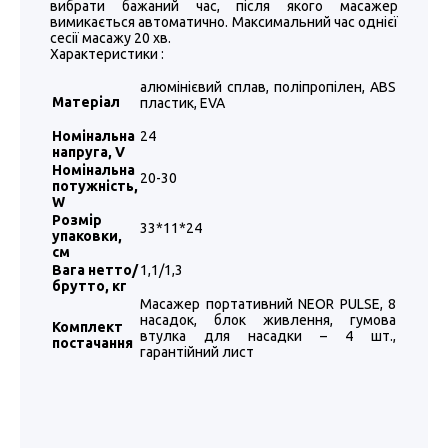
вибрати бажаний час, після якого масажер
вимикається автоматично. Максимальний час однієї
сесії масажу 20 хв.
Характеристики :
алюмінієвий сплав, поліпропілен, ABS
Матеріал
пластик, EVA
Номінальна
24
напруга, V
Номінальна
20-30
потужність,
W
Розмір
33*11*24
упаковки,
см
Вага нетто/
1,1/1,3
брутто, кг
Масажер портативний NEOR PULSE, 8
насадок, блок живлення, гумова
Комплект
втулка для насадки – 4 шт.,
постачання
гарантійний лист