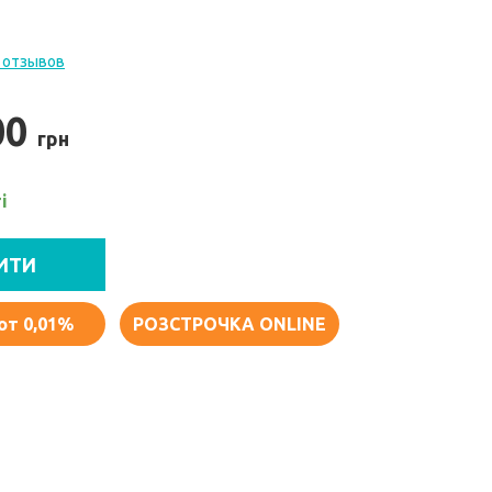
 отзывов
00
грн
і
ИТИ
от 0,01%
РОЗСТРОЧКА ONLINE