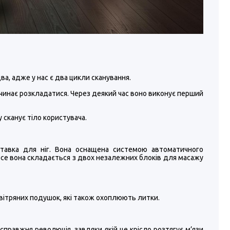
ва, адже у нас є два цикли сканування.
 починає розкладатися. Через деякий час воно виконує перший
 сканує тіло користувача.
ставка для ніг. Вона оснащена системою автоматичного
 все вона складається з двох незалежних блоків для масажу
вітряних подушок, які також охоплюють литки.
справжня революція, завдяки якій це крісло розтягує м’язи