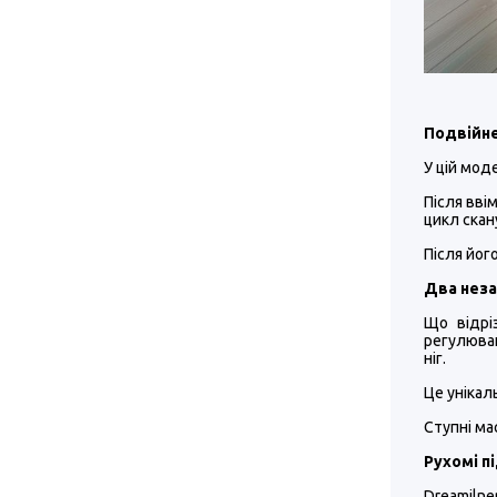
Подвійне
У цій мод
Після вві
цикл скан
Після йог
Два неза
Що відрі
регулюван
ніг.
Це унікал
Ступні ма
Рухомі п
Dreamilne