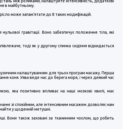
відстань між роликами, налаштуйте інтенсивність, додаткові
ння в майбутньому.
рісло може запам’ятати до 8 таких модифікацій.
я нульової гравітації. Воно забезпечує положення тіла, які
напівлежаче, тоді як у другому спинка сидіння відкидається
 є музичним налаштуванням для трьох програм масажу. Перша
ання коня. Уява веде нас до берега моря, і через деякий час
ою, яка позитивно впливає на наші мозкові хвилі, має
єднанні зі спокійним, але інтенсивним масажем дозволяє нам
знайти у щоденній метушні.
уші. Вони також заховані за тканинним чохлом, що робить