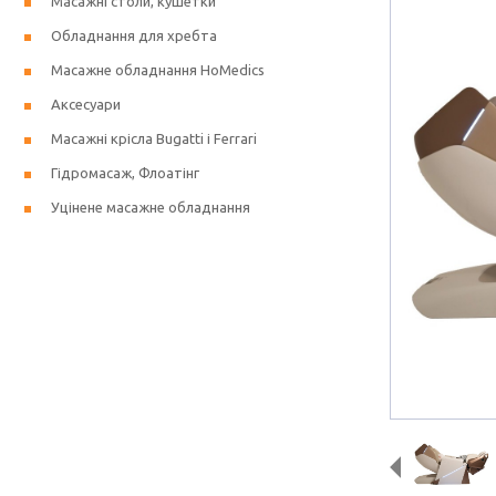
Масажні столи, кушетки
Обладнання для хребта
Масажне обладнання HoMedics
Аксесуари
Масажні крісла Bugatti і Ferrari
Гідромасаж, Флоатінг
Уцінене масажне обладнання