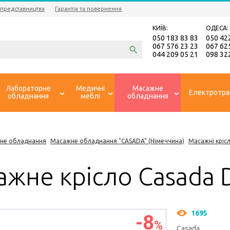
 представництва
Гарантія та повернення
КИЇВ:
ОДЕСА:
050 183 83 83
050 42
067 576 23 23
067 62
044 209 05 21
098 32
Лабораторне
Медичні
Масажне
Електротра
обладнання
меблі
обладнання
не обладнання
Масажне обладнання "CASADA" (Німеччина)
Масажні кріс
жне крісло Casada 
1695
-8
%
Casada