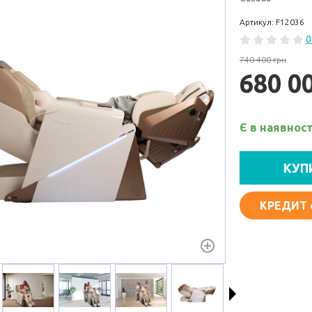
Артикул: F12036
0
740 400 грн
680 0
Є в наявност
КУП
КРЕДИТ