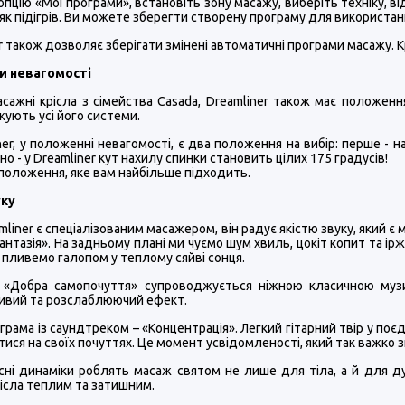
опцію «Мої програми», встановіть зону масажу, виберіть техніку, 
кі як підігрів. Ви можете зберегти створену програму для використа
r також дозволяє зберігати змінені автоматичні програми масажу. К
и невагомості
масажні крісла з сімейства Casada, Dreamliner також має положенн
ують усі його системи.
ner, у положенні невагомості, є два положення на вибір: перше - 
но - у Dreamliner кут нахилу спинки становить цілих 175 градусів!
положення, яке вам найбільше підходить.
уку
mliner є спеціалізованим масажером, він радує якістю звуку, який
Фантазія». На задньому плані ми чуємо шум хвиль, цокіт копит та ірж
 пливемо галопом у теплому сяйві сонця.
 «Добра самопочуття» супроводжується ніжною класичною музик
ливий та розслаблюючий ефект.
грама із саундтреком – «Концентрація». Легкий гітарний твір у по
ися на своїх почуттях. Це момент усвідомленості, який так важко 
сні динаміки роблять масаж святом не лише для тіла, а й для д
ісла теплим та затишним.