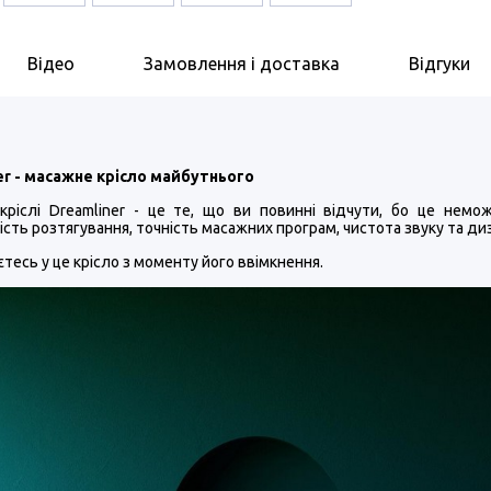
Відео
Замовлення і доставка
Відгуки
er - масажне крісло майбутнього
кріслі Dreamliner - це те, що ви повинні відчути, бо це немож
ість розтягування, точність масажних програм, чистота звуку та ди
єтесь у це крісло з моменту його ввімкнення.