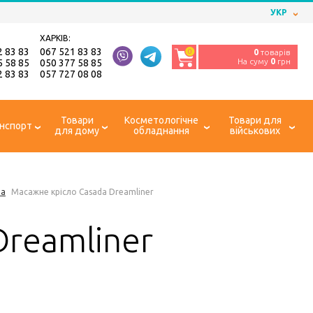
УКР
ХАРКІВ:
2 83 83
067 521 83 83
0
0
товарів
На суму
0
грн
5 58 85
050 377 58 85
2 83 83
057 727 08 08
Товари
Косметологічне
Товари для
нспорт
для дому
обладнання
військових
ла
Масажне крісло Casada Dreamliner
Dreamliner