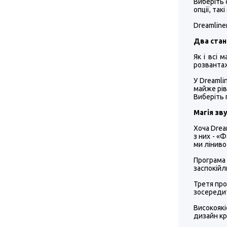
Виберіть 
опції, та
Dreamline
Два стан
Як і всі 
розвантаж
У Dreamli
майже рів
Виберіть 
Магія зв
Хоча Drea
з них - «
ми ліниво
Програма
заспокій
Третя про
зосередит
Високоякі
дизайн кр