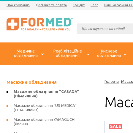
Про компанію
Доставка та оплата
Кредит
Блог
Наші магазини та
Медичне
Реабілітаційне
Кисневе
обладнання
обладнання
обладнання
Масажне обладнання
Головна
Масаж
Масажне обладнання "CASADA"
(Німеччина)
Маса
Масажне обладнання "US MEDICA"
(США, Японія)
Масажне обладнання YAMAGUCHI
(Японія)