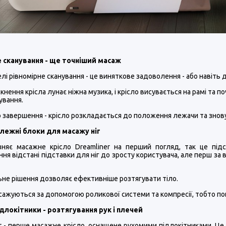
 сканування - ще точніший масаж
елі рівномірне сканування - це виняткове задоволення - або навіть д
мкнення крісла лунає ніжна музика, і крісло висувається на рамі та
ування.
о завершення - крісло розкладається до положення лежачи та знову
лежні блоки для масажу ніг
зняє масажне крісло Dreamliner на перший погляд, так це під
ня відстані підставки для ніг до зросту користувача, але перш за
ьне рішення дозволяє ефективніше розтягувати тіло.
сажуються за допомогою роликової системи та компресії, тобто по
ідлокітники - розтягування рук і плечей
r - перше масажне крісло, оснащене рухомими підлокітниками. Це 