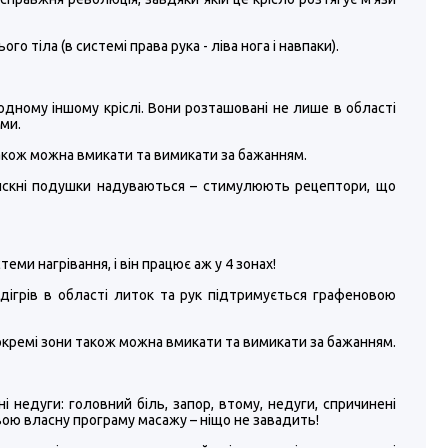
о тіла (в системі права рука - ліва нога і навпаки).
одному іншому кріслі. Вони розташовані не лише в області
ями.
також можна вмикати та вимикати за бажанням.
атискні подушки надуваються – стимулюють рецептори, що
еми нагрівання, і він працює аж у 4 зонах!
Підігрів в області литок та рук підтримується графеновою
окремі зони також можна вмикати та вимикати за бажанням.
і недуги: головний біль, запор, втому, недуги, спричинені
вою власну програму масажу – ніщо не завадить!