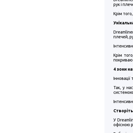
рук і плеч
Крім того,
Унікальн
Dreamline
плечей, ру
Інтенсивн
Крім тог
покриваю
4 зони н
Інновації
Так, у на
системою.
Інтенсивн
Створіть
У Dreamli
офісною р