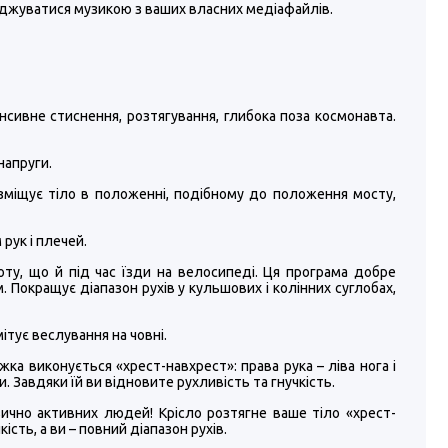
джуватися музикою з ваших власних медіафайлів.
сивне стиснення, розтягування, глибока поза космонавта.
напруги.
озміщує тіло в положенні, подібному до положення мосту,
рук і плечей.
оту, що й під час їзди на велосипеді. Ця програма добре
. Покращує діапазон рухів у кульшових і колінних суглобах,
мітує веслування на човні.
жка виконується «хрест-навхрест»: права рука – ліва нога і
 Завдяки їй ви відновите рухливість та гнучкість.
ично активних людей! Крісло розтягне ваше тіло «хрест-
ість, а ви – повний діапазон рухів.