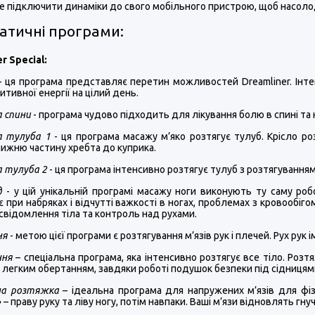
 підключити динаміки до свого мобільного пристрою, щоб насоло
атичні програми:
r Special:
- ця програма представляє перетин можливостей Dreamliner. Інтен
итивної енергії на цілий день.
 спини
- програма чудово підходить для лікування болю в спині та 
 тулуба 1
- ця програма масажу м’яко розтягує тулуб. Крісло р
ижню частину хребта до куприка.
 тулуба 2
- ця програма інтенсивно розтягує тулуб з розтягуванням 
д
- у цій унікальній програмі масажу ноги виконують ту саму роб
 при набряках і відчутті важкості в ногах, проблемах з кровообігом
свідомлення тіла та контроль над рухами.
ня
- метою цієї програми є розтягування м’язів рук і плечей. Рух рук і
ння
– спеціальна програма, яка інтенсивно розтягує все тіло. Розтя
з легким обертанням, завдяки роботі подушок безпеки під сідницями.
на розтяжка
– ідеальна програма для напружених м’язів для фіз
– праву руку та ліву ногу, потім навпаки. Ваші м’язи відновлять гнучк