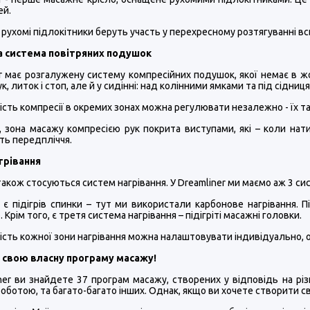
ей.
 рухомі підлокітники беруть участь у перехресному розтягуванні всьог
а система повітряних подушок
r має розгалужену систему компресійних подушок, якої немає в ж
к, литок і стоп, але й у сидінні: над колінними ямками та під сідниц
ість компресії в окремих зонах можна регулювати незалежно - їх 
о, зона масажу компресією рук покрита виступами, які – коли н
ть передпліччя.
агрівання
 також стосуються систем нагрівання. У Dreamliner ми маємо аж 3 сист
с є підігрів спинки – тут ми використали карбонове нагрівання. 
 Крім того, є третя система нагрівання – підігріті масажні головки.
ість кожної зони нагрівання можна налаштовувати індивідуально, 
 свою власну програму масажу!
ner ви знайдете 37 програм масажу, створених у відповідь на різн
оботою, та багато-багато інших. Однак, якщо ви хочете створити с