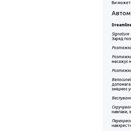
Ви можете
Автом
Dreamline
Signature
Заряд поз
Розтяжка
Розтяжка
масажує н
Розтяжка
Велосипе
допомагає
зміцнює у
Веслуван
Скручува
навпаки, 
Перехрес
навхрест» 