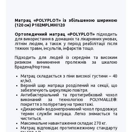
Матрац «POLYPLOT» із збільшеною шириною
(120 см) P102MPLMHI120
Ортопедичний матрац «POLYPLOT»
підходить
для використання в домашніх та лікарняних умовах,
літнім людям, а також у період реабілітації після
тяжких травм, інсультів, інфарктів тощо.
Підходить для людей із середнім та високим
ризиком виникнення пролежнів за шкалою
Брадена/Нортона.
Матрац складається з піни високої густини – 40
кг/м3.
Верхній шар матраца розділений на секції, що
забезпечують циркуляцію повітря.
Антибактеріальний та протигрибковий чохол
виконаний за технологією POLYMAILLE®:
покриття з поліуретану на трикотажі.
«Дихаючий» водонепроникний чохол продовжує
термін служби матраца. Легко знімається та
чиститься.
Максимальне навантаження складає 270 кг.
Матрац відповідає протипожежному стандарту