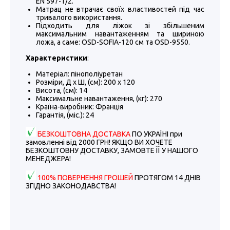
EN 597-1/2.
Матрац не втрачає своїх властивостей під час
тривалого використання.
Підходить для ліжок зі збільшеним
максимальним навантаженням та шириною
ложа, а саме: OSD-SOFIA-120 см та OSD-9550.
Характеристики
:
Матеріал: пінополіуретан
Розміри, Д х Ш, (см): 200 х 120
Висота, (см): 14
Максимальне навантаження, (кг): 270
Країна-виробник: Франція
Гарантія, (міс.): 24
БЕЗКОШТОВНА ДОСТАВКА
ПО УКРАЇНІ при
замовленні від 2000 ГРН! ЯКЩО ВИ ХОЧЕТЕ
БЕЗКОШТОВНУ ДОСТАВКУ, ЗАМОВТЕ ЇЇ У НАШОГО
МЕНЕДЖЕРА!
100% ПОВЕРНЕННЯ ГРОШЕЙ
ПРОТЯГОМ 14 ДНІВ
ЗГІДНО ЗАКОНОДАВСТВА!