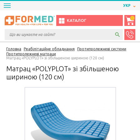
УКР
0
КАТАЛОГ
Головна
Реабілітаційне обладнання
Протипролежневі системи
Протипролежневі матраци
Матрац «POLYPLOT» зі збільшеною шириною (120 см)
Матрац «POLYPLOT» зі збільшеною
шириною (120 см)