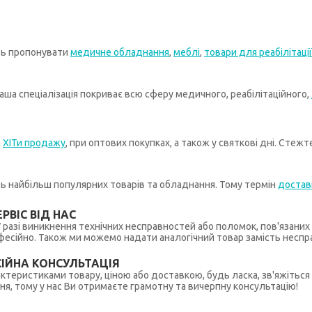
ть пропонувати
медичне обладнання
,
меблі
,
товари для реабілітації
ша спеціалізація покриває всю сферу медичного, реабілітаційного,
а
ХІТи продажу
, при оптових покупках, а також у святкові дні. Стеж
иць найбільш популярних товарів та обладнання. Тому термін
достав
РВІС ВІД НАС
 У разі виникнення технічних несправностей або поломок, пов'язани
ійно. Також ми можемо надати аналогічний товар замість несправ
ІЙНА КОНСУЛЬТАЦІЯ
рактеристиками товару, ціною або доставкою, будь ласка, зв'яжіться
ння, тому у нас Ви отримаєте грамотну та вичерпну консультацію!