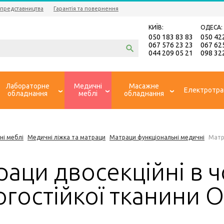
 представництва
Гарантія та повернення
КИЇВ:
ОДЕСА:
050 183 83 83
050 42
067 576 23 23
067 62
044 209 05 21
098 32
Лабораторне
Медичні
Масажне
Електротра
обладнання
меблі
обладнання
ні меблі
Медичні ліжка та матраци
Матраци функціональні медичні
Матр
аци двосекційні в ч
огостійкої тканини 