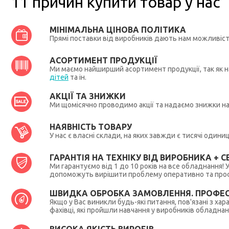
11 причин купити товар у нас
МІНІМАЛЬНА ЦІНОВА ПОЛІТИКА
Прямі поставки від виробників дають нам можливіс
АСОРТИМЕНТ ПРОДУКЦІЇ
Ми маємо найширший асортимент продукції, так як на
дітей
та ін.
АКЦІЇ ТА ЗНИЖКИ
Ми щомісячно проводимо акції та надаємо знижки н
НАЯВНІСТЬ ТОВАРУ
У нас є власні склади, на яких завжди є тисячі один
ГАРАНТІЯ НА ТЕХНІКУ ВІД ВИРОБНИКА + СЕ
Ми гарантуємо від 1 до 10 років на все обладнання!
допоможуть вирішити проблему оперативно та профес
ШВИДКА ОБРОБКА ЗАМОВЛЕННЯ. ПРОФЕС
Якщо у Вас виникли будь-які питання, пов'язані з ха
фахівці, які пройшли навчання у виробників обладна