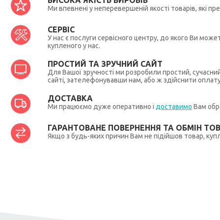
ВИСОКА ЯКІСТЬ ВИРОБІВ
Ми впевнені у неперевершеній якості товарів, які п
СЕРВІС
У нас є послуги сервісного центру, до якого Ви мож
купленого у нас.
ПРОСТИЙ ТА ЗРУЧНИЙ САЙТ
Для Вашої зручності ми розробили простий, сучасни
сайті, зателефонувавши нам, або ж здійснити оплат
ДОСТАВКА
Ми працюємо дуже оперативно і
доставимо
Вам обра
ГАРАНТОВАНЕ ПОВЕРНЕННЯ ТА ОБМІН ТО
Якщо з будь-яких причин Вам не підійшов товар, купл