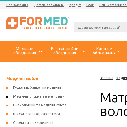
Про компанію
Доставка та оплата
Кредит
Блог
Наші магазини та
Медичне
Реабілітаційне
Кисневе
обладнання
обладнання
обладнання
Медичні меблі
Головна
Медич
Кушетки, банкетки медичні
Матр
Медичні ліжка та матраци
Гінекологічні та медичні крісла
вол
Шафи, стелажі, картотеки
Столи та візки медичні