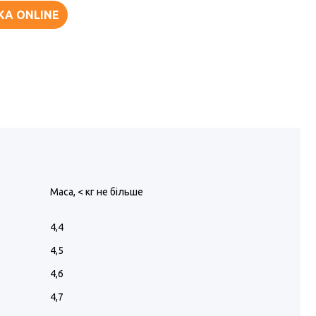
КА ONLINE
Маса, < кг не більше
4,4
4,5
4,6
4,7