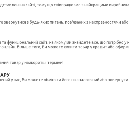
редставлені на сайті, тому що співпрацюємо з найкращими виробникам
ете звернутися з будь-яких питань, пов'язаних з несправностями а
й та функціональний сайт, на якому Ви знайдете все, що потрібно 
у онлайн. Більше того, Ви можете купити товар у кредит або оформ
ний товар у найкоротші терміни!
ВАРУ
ений у нас, Ви можете обміняти його на аналогічний або повернути 