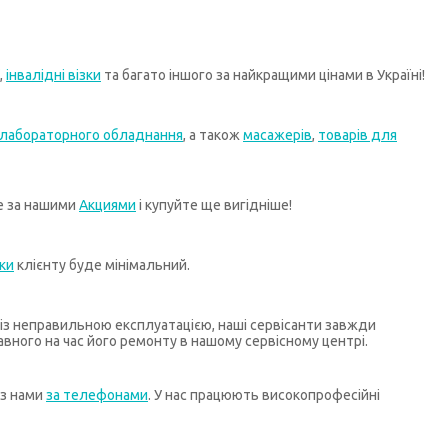
,
інвалідні візки
та багато іншого за найкращими цінами в Україні!
лабораторного обладнання
, а також
масажерів
,
товарів для
те за нашими
Акциями
і купуйте ще вигідніше!
ки
клієнту буде мінімальний.
х із неправильною експлуатацією, наші сервісанти завжди
ного на час його ремонту в нашому сервісному центрі.
 з нами
за телефонами
. У нас працюють високопрофесійні