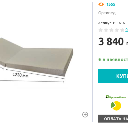
1555
Ортопед
Артикул: F11616
0
3 840
Є в наявност
КУП
ОПЛАТА Ч