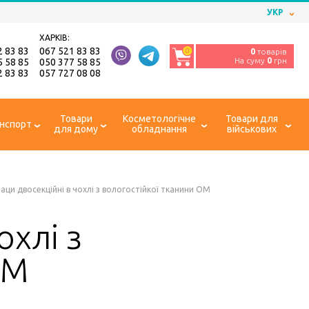
УКР
ХАРКІВ:
2 83 83
067 521 83 83
0
0
товарів
На суму
0
грн
5 58 85
050 377 58 85
2 83 83
057 727 08 08
Товари
Косметологічне
Товари для
нспорт
для дому
обладнання
військових
аци двосекційні в чохлі з вологостійкої тканини ОМ
охлі з
ОМ