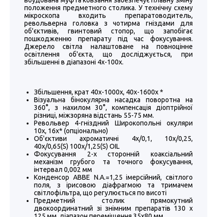
вбудована муфта ковзання забезпечує плавну зміну
положення предметного столика. У технічну схему
мікроскопа входить препаратоводитель,
револьверна головка з чотирма гніздами для
об'єктивів, гвинтовий стопор, що запобігає
пошкодженню препарату під час фокусування.
Джерело світла налаштоване на повноцінне
освітлення об'єкта, що досліджується, при
збільшенні в діапазоні 4х-100х.
Збільшення, крат 40х-1000х, 40х-1600х *
Візуальна бінокулярна насадка поворотна на
360°, з нахилом 30°, компенсація діоптрійної
різниці, міжзоряна відстань 55-75 мм.
Револьвер 4-гніздний Широкопольні окуляри
10х, 16х* (опціонально)
Об'єктиви ахроматичні 4х/0,1, 10х/0,25,
40х/0,65(S) 100х/1,25(S) OIL
Фокусування 2-х сторонній коаксіальний
механізм грубого та точного фокусування,
інтервал 0,002 мм
Конденсор ABBE N.A.=1,25 імерсійний, світлого
поля, з ірисовою діафрагмою та тримачем
світлофільтра, що регулюється по висоті
Предметний столик прямокутний
двокоординатний зі знімним препаратів 130 x
125 мм, діапазон переміщення 35х80 мм