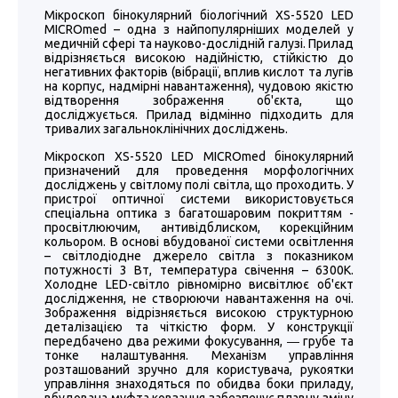
Мікроскоп бінокулярний біологічний XS-5520 LED
MICROmed – одна з найпопулярніших моделей у
медичній сфері та науково-дослідній галузі. Прилад
відрізняється високою надійністю, стійкістю до
негативних факторів (вібрації, вплив кислот та лугів
на корпус, надмірні навантаження), чудовою якістю
відтворення зображення об'єкта, що
досліджується. Прилад відмінно підходить для
тривалих загальноклінічних досліджень.
Мікроскоп XS-5520 LED MICROmed бінокулярний
призначений для проведення морфологічних
досліджень у світлому полі світла, що проходить. У
пристрої оптичної системи використовується
спеціальна оптика з багатошаровим покриттям -
просвітлюючим, антивідблиском, корекційним
кольором. В основі вбудованої системи освітлення
– світлодіодне джерело світла з показником
потужності 3 Вт, температура свічення – 6300К.
Холодне LED-світло рівномірно висвітлює об'єкт
дослідження, не створюючи навантаження на очі.
Зображення відрізняється високою структурною
деталізацією та чіткістю форм. У конструкції
передбачено два режими фокусування, ― грубе та
тонке налаштування. Механізм управління
розташований зручно для користувача, рукоятки
управління знаходяться по обидва боки приладу,