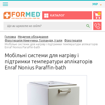
УКР
0
КАТАЛОГ
Головна
Медичне обладнання
Фізіотерапія Німеччина, Голландія, Італія
Фізіотерапія
Мобільні системи для нагріву і підтримки температури аплікаторів
Enraf Nonius Paraffin-bath
Мобільні системи для нагріву і
підтримки температури аплікаторів
Enraf Nonius Paraffin-bath