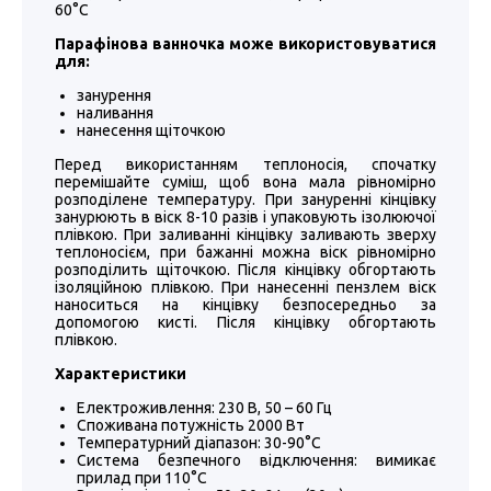
60°C
Парафінова ванночка може використовуватися
для:
занурення
наливання
нанесення щіточкою
Перед використанням теплоносія, спочатку
перемішайте суміш, щоб вона мала рівномірно
розподілене температуру. При зануренні кінцівку
занурюють в віск 8-10 разів і упаковують ізолюючої
плівкою. При заливанні кінцівку заливають зверху
теплоносієм, при бажанні можна віск рівномірно
розподілить щіточкою. Після кінцівку обгортають
ізоляційною плівкою. При нанесенні пензлем віск
наноситься на кінцівку безпосередньо за
допомогою кисті. Після кінцівку обгортають
плівкою.
Характеристики
Електроживлення: 230 В, 50 – 60 Гц
Споживана потужність 2000 Вт
Температурний діапазон: 30-90°C
Система безпечного відключення: вимикає
прилад при 110°C