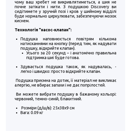
чому ваш хребет не викривлятиметься, а шия не
почне затікати і нити. З подушкою Discovery ви
сидітимете у зручній позі і кров у шийному відділі
буде нормально циркулювати, забезпечуючи мозок
киснем.
Технологія "насос-клапан":
Подушка наповнюється повітрям кількома
натисканнями на кнопку (перед тим, як надувати
подушку, відкрийте клапан).
Усього за 20 секунд – і анатомічно правильна
підтримка шиї буде готова.
Здувається подушка також, як надувалась, -
легко і швидко: просто відкрийте клапан.
Подушка приємна на дотик, її матеріал не викликає
алергію, не вбирає запахи і не дає попрілостей.
Ви можете вибрати подушку в бажаному кольорі:
червоний, темно-синій, блакитний.
Розміри (д/ш/в): 25х38х9 см
Вага: 0.09 кг