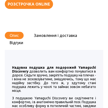
РОЗСТРОЧКА ONLINE
Опис
Замовлення і доставка
Відгуки
Надувна подушка для подорожей Yamaguchi
Discovery
дозволить вам комфортно почуватися в
дорозі. Сядьте зручно, закріпіть подушку на плечах -
і вона не зісковзуватиме, зміщуючись, тому що має
надійну застібку. До того ж, у здутому стані
подушка лежить у чохлі та займає зовсім небагато
місця.
З подушкою Yamaguchi Discovery ви сидітимете і
комфортно, і в анатомічно правильній позі. Подушка
має особливу форму в потиличній частині, завдяки