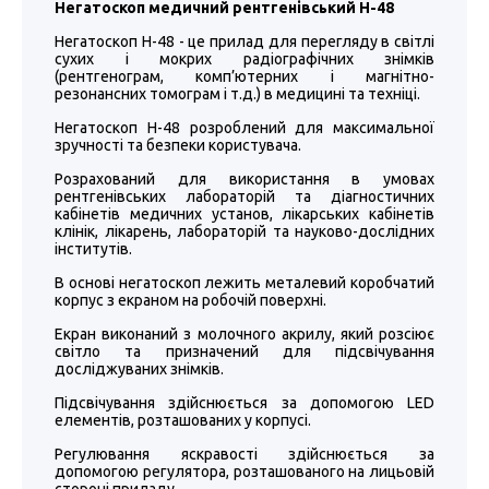
Негатоскоп медичний рентгенівський Н-48
Негатоскоп Н-48 - це прилад для перегляду в світлі
сухих і мокрих радіографічних знімків
(рентгенограм, комп’ютерних і магнітно-
резонансних томограм і т.д.) в медицині та техніці.
Негатоскоп Н-48 розроблений для максимальної
зручності та безпеки користувача.
Розрахований для використання в умовах
рентгенівських лабораторій та діагностичних
кабінетів медичних установ, лікарських кабінетів
клінік, лікарень, лабораторій та науково-дослідних
інститутів.
В основі негатоскоп лежить металевий коробчатий
корпус з екраном на робочій поверхні.
Екран виконаний з молочного акрилу, який розсіює
світло та призначений для підсвічування
досліджуваних знімків.
Підсвічування здійснюється за допомогою LED
елементів, розташованих у корпусі.
Регулювання яскравості здійснюється за
допомогою регулятора, розташованого на лицьовій