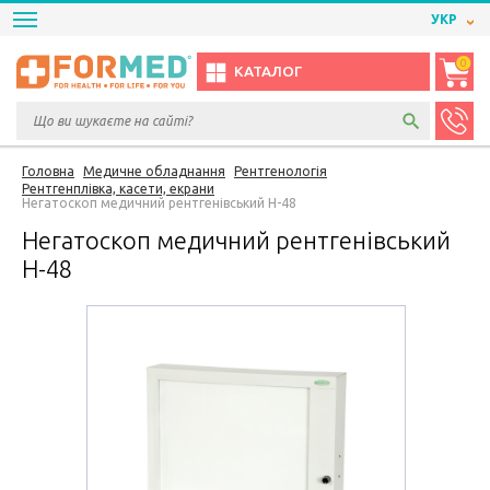
УКР
0
КАТАЛОГ
Головна
Медичне обладнання
Рентгенологія
Рентгенплівка, касети, екрани
Негатоскоп медичний рентгенівський Н-48
Негатоскоп медичний рентгенівський
Н-48