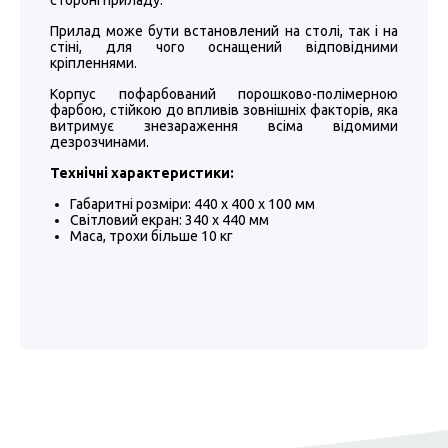
стороні приладу.
Прилад може бути встановлений на столі, так і на
стіні, для чого оснащений відповідними
кріпленнями.
Корпус пофарбований порошково-полімерною
фарбою, стійкою до впливів зовнішніх факторів, яка
витримує знезараження всіма відомими
дезрозчинами.
Технічні характеристики:
Габаритні розміри: 440 х 400 х 100 мм
Світловий екран: 340 х 440 мм
Маса, трохи більше 10 кг