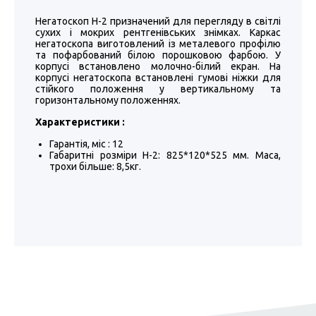
Негатоскоп Н-2 призначений для перегляду в світлі
сухих і мокрих рентгенівських знімках. Каркас
негатоскопа виготовлений із металевого профілю
та пофарбований білою порошковою фарбою. У
корпусі встановлено молочно-білий екран. На
корпусі негатоскопа встановлені гумові ніжки для
стійкого положення у вертикальному та
горизонтальному положеннях.
Характеристики :
Гарантія, міс : 12
Габаритні розміри Н-2: 825*120*525 мм. Маса,
трохи більше: 8,5кг.