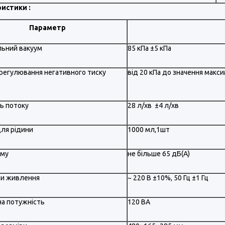
истики :
Параметр
ьний вакуум
85 кПа ±5 кПа
 регулювання негативного тиску
від 20 кПа до значення макс
ь потоку
28 л/хв ±4 л/хв
для рідини
1000 мл,1шт
уму
не більше 65 дБ(A)
и живлення
~ 220 В ±10%, 50 Гц ±1 Гц
а потужність
120 ВА