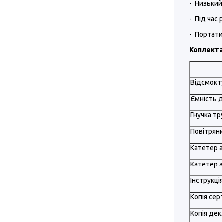
- Низький
- Під час
- Портати
Коплекта
Відсмокт
Ємність д
Гнучка тр
Повітрян
Катетер а
Катетер а
Інструкці
Копія се
Копія де