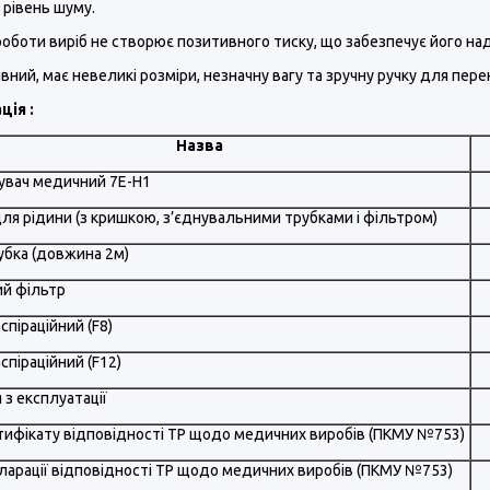
 рівень шуму.
 роботи виріб не створює позитивного тиску, що забезпечує його на
вний, має невеликі розміри, незначну вагу та зручну ручку для пере
ція :
Назва
увач медичний 7E-H1
ля рідини (з кришкою, з’єднувальними трубками і фільтром)
убка (довжина 2м)
ий фільтр
спіраційний (F8)
спіраційний (F12)
я з експлуатації
ртифікату відповідності ТР щодо медичних виробів (ПКМУ №753)
кларації відповідності ТР щодо медичних виробів (ПКМУ №753)