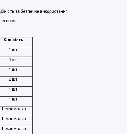
дійність та безпечне використання.
несення.
Кількість
1 шт.
1 к-т
1 шт.
2 шт.
1 шт.
1 шт.
1 екземпляр
1 екземпляр
1 екземпляр