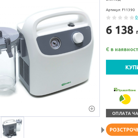
Артикул: F11390
0
6 138
Є в наявност
КУП
ОПЛАТА Ч
РОЗСТРОЧ