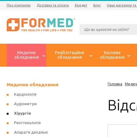
Про компанію
Доставка та оплата
Кредит
Блог
Наші магазини та
Медичне
Реабілітаційне
Кисневе
обладнання
обладнання
обладнання
Медичне обладнання
Головна
Медич
Кардіологія
Від
Аудіометри
Хірургія
Рентгенологія
Апарати дихальні