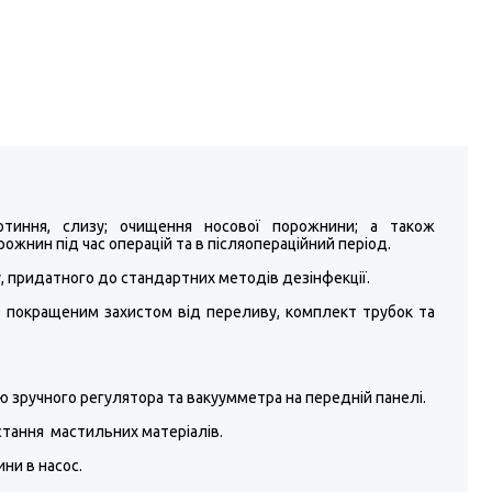
отиння, слизу; очищення носової порожнини; а також
рожнин під час операцій та в післяопераційний період.
, придатного до стандартних методів дезінфекції.
з покращеним захистом від переливу, комплект трубок та
ю зручного регулятора та вакуумметра на передній панелі.
стання мастильних матеріалів.
ни в насос.