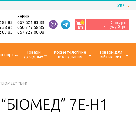
УКР
ХАРКІВ:
2 83 83
067 521 83 83
0
0
товарів
На суму
0
грн
5 58 85
050 377 58 85
2 83 83
057 727 08 08
Товари
Косметологічне
Товари для
нспорт
для дому
обладнання
військових
“БІОМЕД” 7E-H1
 “БІОМЕД” 7E-H1