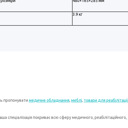
 розміри
480×165×285 мм
3.9 кг
ть пропонувати
медичне обладнання
,
меблі
,
товари для реабілітації
ша спеціалізація покриває всю сферу медичного, реабілітаційного,