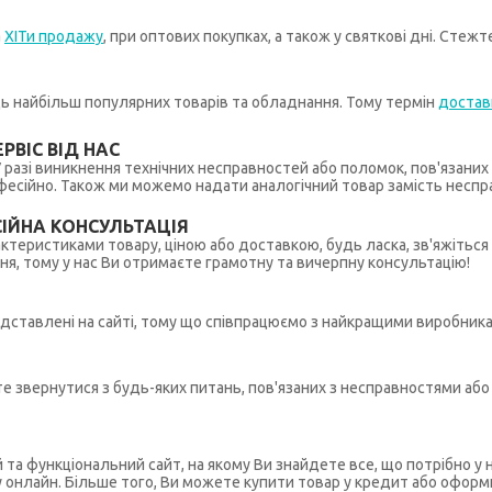
а
ХІТи продажу
, при оптових покупках, а також у святкові дні. Стеж
иць найбільш популярних товарів та обладнання. Тому термін
достав
РВІС ВІД НАС
 У разі виникнення технічних несправностей або поломок, пов'язани
ійно. Також ми можемо надати аналогічний товар замість несправ
ІЙНА КОНСУЛЬТАЦІЯ
рактеристиками товару, ціною або доставкою, будь ласка, зв'яжіться
ння, тому у нас Ви отримаєте грамотну та вичерпну консультацію!
редставлені на сайті, тому що співпрацюємо з найкращими виробникам
ете звернутися з будь-яких питань, пов'язаних з несправностями а
й та функціональний сайт, на якому Ви знайдете все, що потрібно 
у онлайн. Більше того, Ви можете купити товар у кредит або оформ