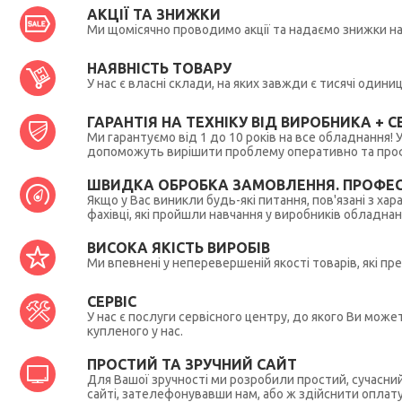
АКЦІЇ ТА ЗНИЖКИ
Ми щомісячно проводимо акції та надаємо знижки н
НАЯВНІСТЬ ТОВАРУ
У нас є власні склади, на яких завжди є тисячі один
ГАРАНТІЯ НА ТЕХНІКУ ВІД ВИРОБНИКА + СЕ
Ми гарантуємо від 1 до 10 років на все обладнання!
допоможуть вирішити проблему оперативно та профес
ШВИДКА ОБРОБКА ЗАМОВЛЕННЯ. ПРОФЕС
Якщо у Вас виникли будь-які питання, пов'язані з ха
фахівці, які пройшли навчання у виробників обладна
ВИСОКА ЯКІСТЬ ВИРОБІВ
Ми впевнені у неперевершеній якості товарів, які п
СЕРВІС
У нас є послуги сервісного центру, до якого Ви мож
купленого у нас.
ПРОСТИЙ ТА ЗРУЧНИЙ САЙТ
Для Вашої зручності ми розробили простий, сучасни
сайті, зателефонувавши нам, або ж здійснити оплат