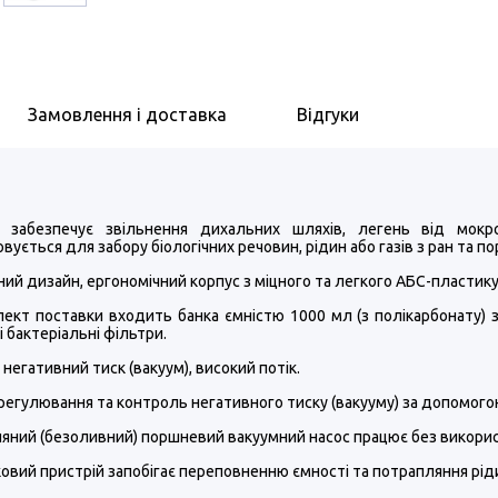
Замовлення і доставка
Відгуки
забезпечує звільнення дихальних шляхів, легень від мокр
вується для забору біологічних речовин, рідин або газів з ран та по
ий дизайн, ергономічний корпус з міцного та легкого АБС-пластику
лект поставки входить банка ємністю 1000 мл (з полікарбонату) 
 бактеріальні фільтри.
 негативний тиск (вакуум), високий потік.
регулювання та контроль негативного тиску (вакууму) за допомого
яний (безоливний) поршневий вакуумний насос працює без викори
овий пристрій запобігає переповненню ємності та потрапляння ріди