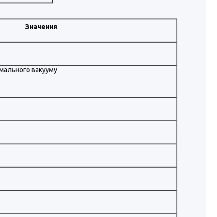
Значення
имального вакууму