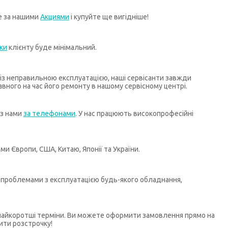
те за нашими
Акциями
і купуйте ще вигідніше!
ки
клієнту буде мінімальний.
х із неправильною експлуатацією, наші сервісанти завжди
ного на час його ремонту в нашому сервісному центрі.
 з нами
за телефонами
. У нас працюють високопрофесійні
и Європи, США, Китаю, Японії та України.
бо проблемами з експлуатацією будь-якого обладнання,
у найкоротші терміни. Ви можете оформити замовлення прямо на
ити розстрочку!