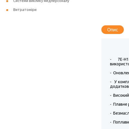
Системи виклику медперсоналу
Витратоміри
Опис
- 7E-H1 
використо
- Оновлен
- У комп
додаткові
- Високий
- Плавне 
- Безмасл
- Поплавк