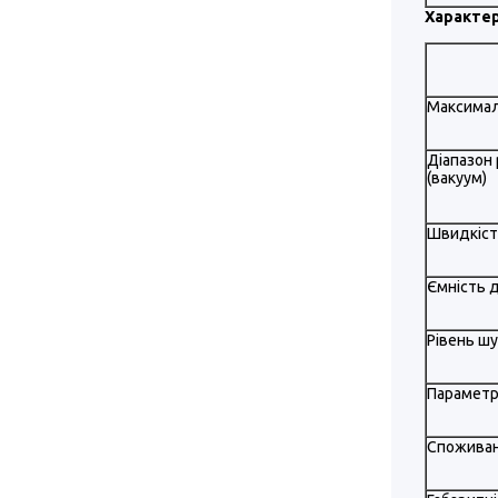
Характер
Максимал
Діапазон
(вакуум)
Швидкіст
Ємність 
Рівень ш
Параметр
Споживан