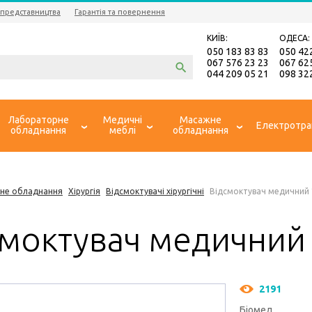
 представництва
Гарантія та повернення
КИЇВ:
ОДЕСА:
050 183 83 83
050 42
067 576 23 23
067 62
044 209 05 21
098 32
Лабораторне
Медичні
Масажне
Електротра
обладнання
меблі
обладнання
не обладнання
Хірургія
Відсмоктувачі хірургічні
Відсмоктувач медичний 
смоктувач медичний
2191
Біомед