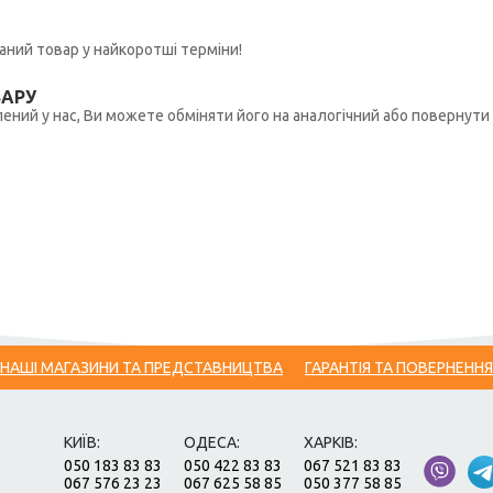
ний товар у найкоротші терміни!
ВАРУ
ений у нас, Ви можете обміняти його на аналогічний або повернути 
НАШІ МАГАЗИНИ ТА ПРЕДСТАВНИЦТВА
ГАРАНТІЯ ТА ПОВЕРНЕННЯ
КИЇВ:
ОДЕСА:
ХАРКІВ:
050 183 83 83
050 422 83 83
067 521 83 83
067 576 23 23
067 625 58 85
050 377 58 85