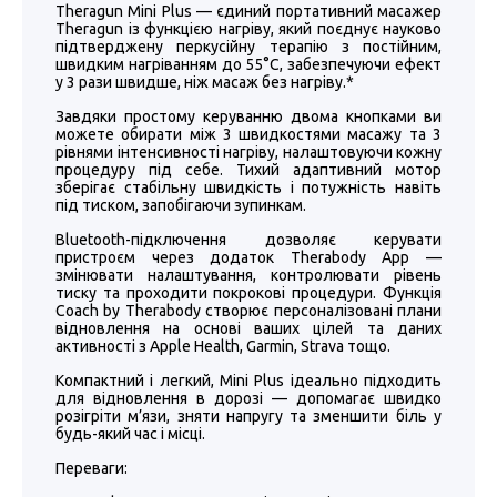
Theragun Mini Plus — єдиний портативний масажер
Theragun із функцією нагріву, який поєднує науково
підтверджену перкусійну терапію з постійним,
швидким нагріванням до 55°C, забезпечуючи ефект
у 3 рази швидше, ніж масаж без нагріву.*
Завдяки простому керуванню двома кнопками ви
можете обирати між 3 швидкостями масажу та 3
рівнями інтенсивності нагріву, налаштовуючи кожну
процедуру під себе. Тихий адаптивний мотор
зберігає стабільну швидкість і потужність навіть
під тиском, запобігаючи зупинкам.
Bluetooth-підключення дозволяє керувати
пристроєм через додаток Therabody App —
змінювати налаштування, контролювати рівень
тиску та проходити покрокові процедури. Функція
Coach by Therabody створює персоналізовані плани
відновлення на основі ваших цілей та даних
активності з Apple Health, Garmin, Strava тощо.
Компактний і легкий, Mini Plus ідеально підходить
для відновлення в дорозі — допомагає швидко
розігріти м’язи, зняти напругу та зменшити біль у
будь-який час і місці.
Переваги: