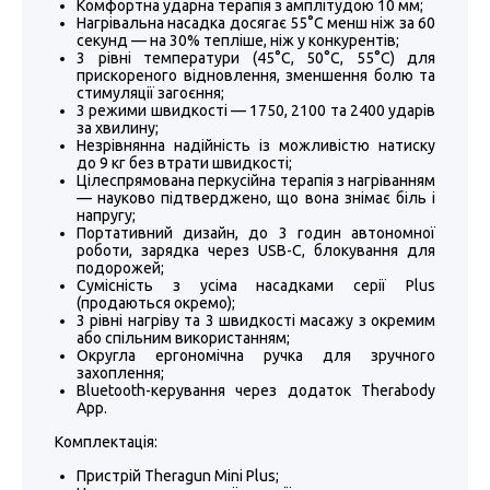
Комфортна ударна терапія з амплітудою 10 мм;
Нагрівальна насадка досягає 55°C менш ніж за 60
секунд — на 30% тепліше, ніж у конкурентів;
3 рівні температури (45°C, 50°C, 55°C) для
прискореного відновлення, зменшення болю та
стимуляції загоєння;
3 режими швидкості — 1750, 2100 та 2400 ударів
за хвилину;
Незрівнянна надійність із можливістю натиску
до 9 кг без втрати швидкості;
Цілеспрямована перкусійна терапія з нагріванням
— науково підтверджено, що вона знімає біль і
напругу;
Портативний дизайн, до 3 годин автономної
роботи, зарядка через USB-C, блокування для
подорожей;
Сумісність з усіма насадками серії Plus
(продаються окремо);
3 рівні нагріву та 3 швидкості масажу з окремим
або спільним використанням;
Округла ергономічна ручка для зручного
захоплення;
Bluetooth-керування через додаток Therabody
App.
Комплектація:
Пристрій Theragun Mini Plus;