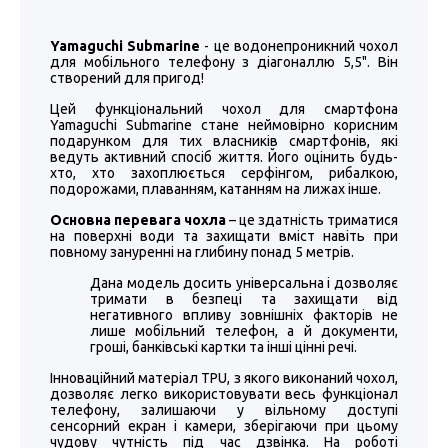
Yamaguchi Submarine
- це водонепроникний чохол
для мобільного телефону з діагоналлю 5,5". Він
створений для пригод!
Цей функціональний чохол для смартфона
Yamaguchi Submarine стане неймовірно корисним
подарунком для тих власників смартфонів, які
ведуть активний спосіб життя. Його оцінить будь-
хто, хто захоплюється серфінгом, рибалкою,
подорожами, плаванням, катанням на лижах інше.
Основна перевага чохла
– це здатність триматися
на поверхні води та захищати вміст навіть при
повному зануренні на глибину понад 5 метрів.
Дана модель досить універсальна і дозволяє
тримати в безпеці та захищати від
негативного впливу зовнішніх факторів не
лише мобільний телефон, а й документи,
гроші, банківські картки та інші цінні речі.
Інноваційний матеріал TPU, з якого виконаний чохол,
дозволяє легко використовувати весь функціонал
телефону, залишаючи у вільному доступі
сенсорний екран і камери, зберігаючи при цьому
чудову чутність під час дзвінка. На роботі