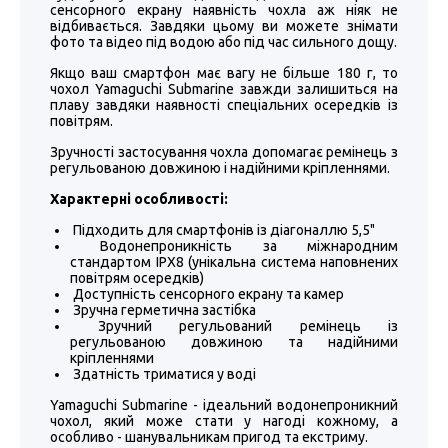
сенсорного екрану наявність чохла аж ніяк не
відбивається. Завдяки цьому ви можете знімати
фото та відео під водою або під час сильного дощу.
Якщо ваш смартфон має вагу не більше 180 г, то
чохол Yamaguchi Submarine завжди залишиться на
плаву завдяки наявності спеціальних осередків із
повітрям.
Зручності застосування чохла допомагає ремінець з
регульованою довжиною і надійними кріпленнями.
Характерні особливості:
Підходить для смартфонів із діагоналлю 5,5"
Водонепроникність за міжнародним
стандартом IPX8 (унікальна система наповнених
повітрям осередків)
Доступність сенсорного екрану та камер
Зручна герметична застібка
Зручний регульований ремінець із
регульованою довжиною та надійними
кріпленнями
Здатність триматися у воді
Yamaguchi Submarine - ідеальний водонепроникний
чохол, який може стати у нагоді кожному, а
особливо - шанувальникам пригод та екстриму.