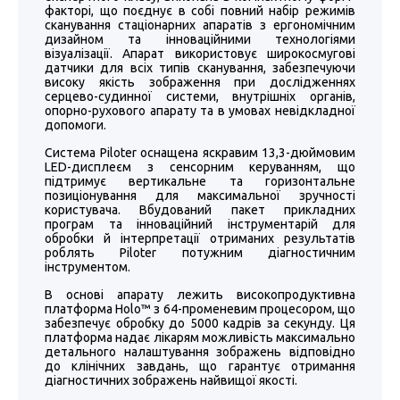
факторі, що поєднує в собі повний набір режимів
сканування стаціонарних апаратів з ергономічним
дизайном та інноваційними технологіями
візуалізації. Апарат використовує широкосмугові
датчики для всіх типів сканування, забезпечуючи
високу якість зображення при дослідженнях
серцево-судинної системи, внутрішніх органів,
опорно-рухового апарату та в умовах невідкладної
допомоги.
Система Piloter оснащена яскравим 13,3-дюймовим
LED-дисплеєм з сенсорним керуванням, що
підтримує вертикальне та горизонтальне
позиціонування для максимальної зручності
користувача. Вбудований пакет прикладних
програм та інноваційний інструментарій для
обробки й інтерпретації отриманих результатів
роблять Piloter потужним діагностичним
інструментом.
В основі апарату лежить високопродуктивна
платформа Holo™ з 64-променевим процесором, що
забезпечує обробку до 5000 кадрів за секунду. Ця
платформа надає лікарям можливість максимально
детального налаштування зображень відповідно
до клінічних завдань, що гарантує отримання
діагностичних зображень найвищої якості.