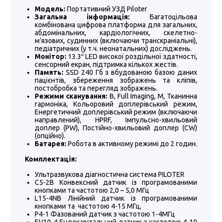
Модель:
Портативний УЗД Piloter
Загальна інформація:
Багатоцільова
комбінована цифрова платформа для загальних,
абдомінальних, кардіологічних, скелетно-
м’язових, судинних (включаючи транскраніальні),
педіатричних (у т.ч. неонатальних) досліджень.
Монітор:
13.3″ LED високої роздільної здатності,
сенсорний екран, підтримка кількох жестів.
Память:
SSD 240 Гб з вбудованою базою даних
пацієнтів, збереження зображень та кліпів,
постобробка та перегляд зображень.
Режими сканування:
B, Full Imaging, M, Тканинна
гармоніка, Кольоровий доплерівський режим,
Енергетичний доплерівський режим (включаючи
направлений), HPRF, Імпульсно-хвильовий
доплер (PW), Постійно-хвильовий доплер (CW)
(опційно).
Батарея:
Робота в активному режимі до 2 годин.
Комплектація:
Ультразвукова діагностична система PILOTER
C5-2B Конвексний датчик із програмованими
кнопками та частотою 2,0 – 5,0 МГц
L15-4NB Лінійний датчик із програмованими
кнопками та частотою 4-15 МГц,
P4-1 Фазований датчик з частотою 1-4МГц