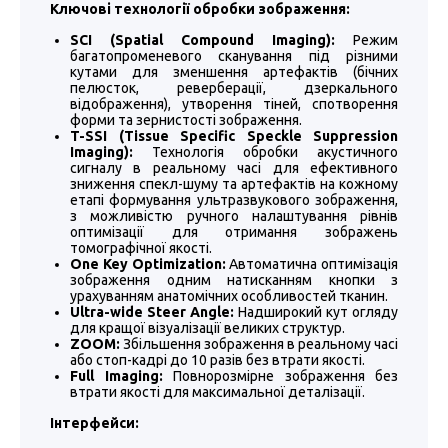
Ключові технології обробки зображення:
SCI (Spatial Compound Imaging):
Режим
багатопроменевого сканування під різними
кутами для зменшення артефактів (бічних
пелюсток, реверберації, дзеркального
відображення), утворення тіней, спотворення
форми та зернистості зображення.
T-SSI (Tissue Specific Speckle Suppression
Imaging):
Технологія обробки акустичного
сигналу в реальному часі для ефективного
зниження спекл-шуму та артефактів на кожному
етапі формування ультразвукового зображення,
з можливістю ручного налаштування рівнів
оптимізації для отримання зображень
томографічної якості.
One Key Optimization:
Автоматична оптимізація
зображення одним натисканням кнопки з
урахуванням анатомічних особливостей тканин.
Ultra-wide Steer Angle:
Надширокий кут огляду
для кращої візуалізації великих структур.
ZOOM:
Збільшення зображення в реальному часі
або стоп-кадрі до 10 разів без втрати якості.
Full Imaging:
Повнорозмірне зображення без
втрати якості для максимальної деталізації.
Інтерфейси: