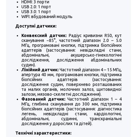
HDMI: 3 порти
USB 2.0: 1 порт
USB 3.0: 1 порт
WIFI: вбудований модуль
Доступні датчики:
Конвексний датчик:
Радіус кривизни R50, кут
сканування ~85°, частотний діапазон 2.0 – 5.0
МГц, програмовані кнопки, підтримка біопсійних
адаптерів (застосування: невідкладні стани,
абдомінальні, акушерсько-гінекологічні
дослідження, дослідження абдомінальних
судин).
Лінійний датчик:
Частотний діапазон 4 – 15 МГц,
апертура 40 мм, програмовані кнопки, підтримка
біопсійних адаптерів (застосування:
дослідження судин, поверхнево розташованих
та малих органів, молочних залоз, щитовидної
залози, мязово-скелетні дослідження).
Фазований датчик:
Частотний діапазон 1 – 4
МГц, глибина сканування до 300 мм, підтримка
біопсійних адаптерів (застосування: діагностика
легень, невідкладні стани, кардіологічні,
абдомінальні, судинні, транскраніальні
дослідження у дорослих та дітей).
Технічні характеристики: