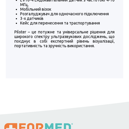
EV10-4 Ендокавітальний датчик з частотою 4-10
МГц,
Мобільний візок
Розгалуджувач для одночасного підключення
3-х датчиків
Кейс для перенесення та траспортування
Piloter – це потужне та універсальне рішення для
широкого спектру ультразвукових досліджень, що
поєднує в собі експертний рівень візуалізації,
портативність та зручність використання.