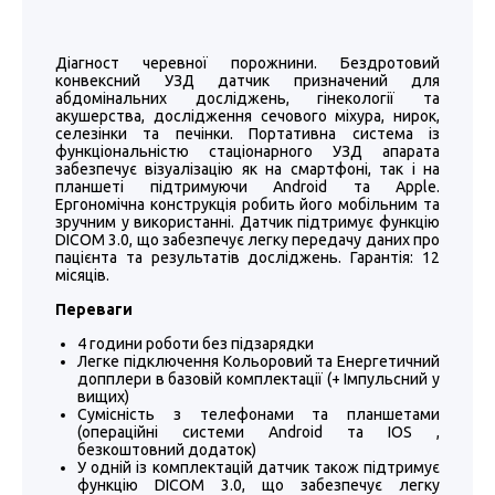
Діагност черевної порожнини. Бездротовий
конвексний УЗД датчик призначений для
абдомінальних досліджень, гінекології та
акушерства, дослідження сечового міхура, нирок,
селезінки та печінки. Портативна система із
функціональністю стаціонарного УЗД апарата
забезпечує візуалізацію як на смартфоні, так і на
планшеті підтримуючи Android та Apple.
Ергономічна конструкція робить його мобільним та
зручним у використанні. Датчик підтримує функцію
DICOM 3.0, що забезпечує легку передачу даних про
пацієнта та результатів досліджень. Гарантія: 12
місяців.
Переваги
4 години роботи без підзарядки
Легке підключення Кольоровий та Енергетичний
допплери в базовій комплектації (+ Імпульсний у
вищих)
Сумісність з телефонами та планшетами
(операційні системи Android та IOS ,
безкоштовний додаток)
У одній із комплектацій датчик також підтримує
функцію DICOM 3.0, що забезпечує легку