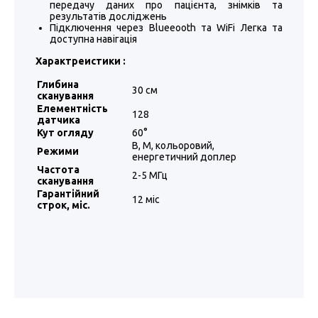
передачу даних про пацієнта, знімків та
результатів досліджень
Підключення через Blueеooth та WiFi Легка та
доступна навігація
Характреистики :
Глибина
30 см
сканування
Елементність
128
датчика
Кут огляду
60°
В, М, кольоровий,
Режими
енергетичний доплер
Частота
2-5 МГц
сканування
Гарантійний
12 міс
строк, міс.