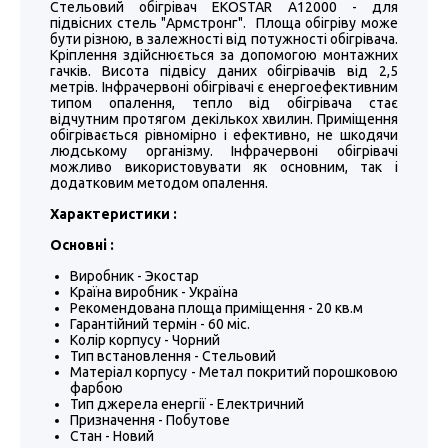
Стельовий обігрівач EKOSTAR A12000 - для
підвісних стель "Армстронг". Площа обігріву може
бути різною, в залежності від потужності обігрівача.
Кріплення здійснюється за допомогою монтажних
гачків. Висота підвісу даних обігрівачів від 2,5
метрів. Інфрачервоні обігрівачі є енергоефективним
типом опалення, тепло від обігрівача стає
відчутним протягом декількох хвилин. Приміщення
обігрівається рівномірно і ефективно, не шкодячи
людському організму. Інфрачервоні обігрівачі
можливо використовувати як основним, так і
додатковим методом опалення.
Характеристики :
Основні :
Виробник - Экостар
Країна виробник - Україна
Рекомендована площа приміщення - 20 кв.м
Гарантійний термін - 60 міс.
Колір корпусу - Чорний
Тип встановлення - Стельовий
Матеріал корпусу - Метал покритий порошковою
фарбою
Тип джерела енергії - Електричний
Призначення - Побутове
Стан - Новий