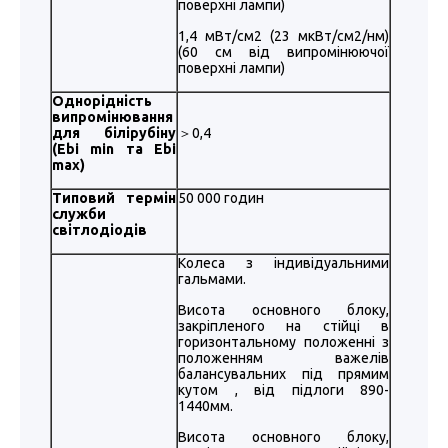
поверхні лампи)
1,4 мВт/см2 (23 мкВт/см2/нм)
(60 см від випромінюючої
поверхні лампи)
Однорідність
випромінювання
для білірубіну
＞0,4
(Ebi min та Ebi
max)
Типовий термін
50 000 годин
служби
світлодіодів
Колеса з індивідуальними
гальмами.
Висота основного блоку,
закріпленого на стійці в
горизонтальному положенні з
положенням важелів
балансувальних під прямим
кутом , від підлоги 890-
1440мм.
Висота основного блоку,