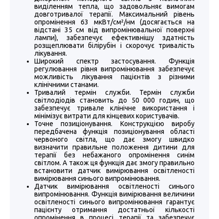
виділенням тепла, що задовольняє вимогам
довготривалої терапії. Максимальний рівень
опромінення 63 мкВт/см²/нм (досягається на
відстані 35 см від випромінювальної поверхні
лампи), забезпечує ефективнішу здатність
розщеплювати білірубін і скорочує тривалість
лікування.
Широкий спектр застосування. Функція
регулювання рівня випромінювання забезпечує
можливість лікування пацієнтів з різними
клінічними станами.
Тривалий термін служби. Термін служби
світлодіодів становить до 50 000 годин, що
забезпечує тривале клінічне використання і
мінімізує витрати для кінцевих користувачів.
Точне позиціонування. Конструкцією виробу
передбачена функція позиціонування області
червоного світла, що дає змогу швидко
визначити правильне положення дитини для
терапії без небажаного опромінення синім
світлом. А також ця функція дає змогу правильно
встановити датчик вимірювання освітленості
вимірювання синього випромінювання.
Датчик вимірювання освітленості синього
випромінювання. Функція вимірювання величини
освітленості синього випромінювання гарантує
пацієнту отримання достатньої кількості
опромінення в процесі терапії та забезпечує