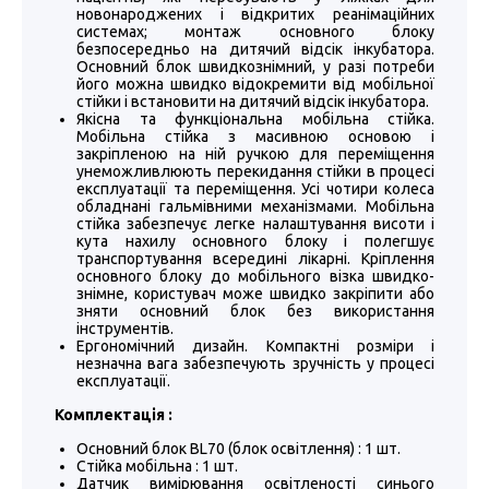
новонароджених і відкритих реанімаційних
системах; монтаж основного блоку
безпосередньо на дитячий відсік інкубатора.
Основний блок швидкознімний, у разі потреби
його можна швидко відокремити від мобільної
стійки і встановити на дитячий відсік інкубатора.
Якісна та функціональна мобільна стійка.
Мобільна стійка з масивною основою і
закріпленою на ній ручкою для переміщення
унеможливлюють перекидання стійки в процесі
експлуатації та переміщення. Усі чотири колеса
обладнані гальмівними механізмами. Мобільна
стійка забезпечує легке налаштування висоти і
кута нахилу основного блоку і полегшує
транспортування всередині лікарні. Кріплення
основного блоку до мобільного візка швидко-
знімне, користувач може швидко закріпити або
зняти основний блок без використання
інструментів.
Ергономічний дизайн. Компактні розміри і
незначна вага забезпечують зручність у процесі
експлуатації.
Комплектація :
Основний блок BL70 (блок освітлення) : 1 шт.
Стійка мобільна : 1 шт.
Датчик вимірювання освітленості синього