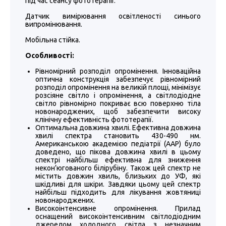
під час сеансу фототерапії.
Датчик вимірювання освітленості синього
випромінювання.
Мобільна стійка.
Особливості:
Рівномірний розподіл опромінення. Інноваційна
оптична конструкція забезпечує рівномірний
розподіл опромінення на великій площі, мінімізує
розсіяне світло і опромінення, а світлодіодне
світло рівномірно покриває всю поверхню тіла
новонароджених, щоб забезпечити високу
клінічну ефективність фототерапії.
Оптимальна довжина хвилі. Ефективна довжина
хвилі спектра становить 430-490 нм.
Американською академією педіатрії (AAP) було
доведено, що пікова довжина хвилі в цьому
спектрі найбільш ефективна для зниження
некон’югованого білірубіну. Також цей спектр не
містить довжин хвиль, близьких до УФ, які
шкідливі для шкіри. Завдяки цьому цей спектр
найбільш підходить для лікування жовтяниці
новонароджених.
Високоінтенсивне опромінення. Прилад
оснащений високоінтенсивним світлодіодним
джерелом холодного світла з незначним