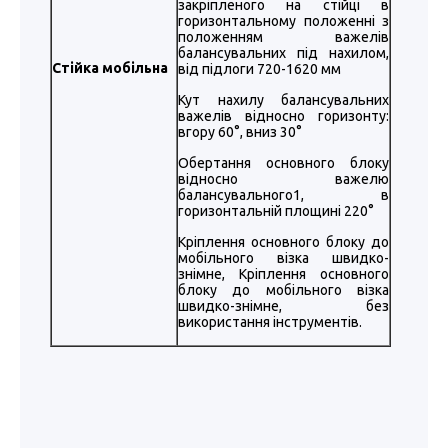
закріпленого на стійці в
горизонтальному положенні з
положенням важелів
балансувальних під нахилом,
Стійка мобільна
від підлоги 720-1620 мм
Кут нахилу балансувальних
важелів відносно горизонту:
вгору 60°, вниз 30°
Обертання основного блоку
відносно важелю
балансувального1, в
горизонтальній площині 220°
Кріплення основного блоку до
мобільного візка швидко-
знімне, Кріплення основного
блоку до мобільного візка
швидко-знімне, без
використання інструментів.