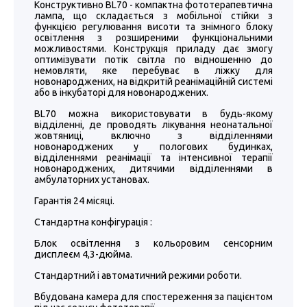
Конструктивно BL70 - компактна фототерапевтична
лампа, що складається з мобільної стійки з
функцією регулювання висоти та знімного блоку
освітлення з розширеними функціональними
можливостями. Конструкція приладу дає змогу
оптимізувати потік світла по відношенню до
немовляти, яке перебуває в ліжку для
новонароджених, на відкритій реанімаційній системі
або в інкубаторі для новонароджених.
BL70 можна використовувати в будь-якому
відділенні, де проводять лікування неонатальної
жовтяниці, включно з відділеннями
новонароджених у пологових будинках,
відділеннями реанімації та інтенсивної терапії
новонароджених, дитячими відділеннями в
амбулаторних установах.
Гарантія 24 місяці.
Стандартна конфігурація :
Блок освітлення з кольоровим сенсорним
дисплеєм 4,3-дюйма.
Стандартний і автоматичний режими роботи.
Вбудована камера для спостереження за пацієнтом