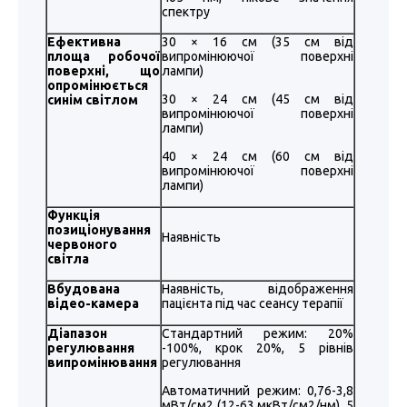
спектру
Ефективна
30 × 16 см (35 см від
площа робочої
випромінюючої поверхні
поверхні, що
лампи)
опромінюється
30 × 24 см (45 см від
синім світлом
випромінюючої поверхні
лампи)
40 × 24 см (60 см від
випромінюючої поверхні
лампи)
Функція
позиціонування
Наявність
червоного
світла
Вбудована
Наявність, відображення
відео-камера
пацієнта під час сеансу терапії
Діапазон
Стандартний режим: 20%
регулювання
-100%, крок 20%, 5 рівнів
випромінювання
регулювання
Автоматичний режим: 0,76-3,8
мВт/см2 (12-63 мкВт/см2/нм), 5