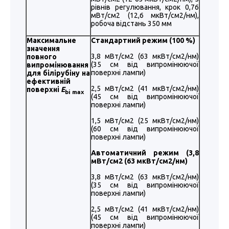
рівнів регулювання, крок 0,76
мВт/см2 (12,6 мкВт/см2/нм),
робоча відстань 350 мм
Максимальне
Стандартний режим (100 %)
значення
3,8 мВт/см2 (63 мкВт/см2/нм)
повного
(35 см від випромінюючої
випромінювання
поверхні лампи)
для білірубіну
на
ефективній
2,5 мВт/см2 (41 мкВт/см2/нм)
поверхні
E
bi
max
(45 см від випромінюючої
поверхні лампи)
1,5 мВт/см2 (25 мкВт/см2/нм)
(60 см від випромінюючої
поверхні лампи)
Автоматичний режим (3,8
мВт/см2 (63 мкВт/см2/нм)
3,8 мВт/см2 (63 мкВт/см2/нм)
(35 см від випромінюючої
поверхні лампи)
2,5 мВт/см2 (41 мкВт/см2/нм)
(45 см від випромінюючої
поверхні лампи)