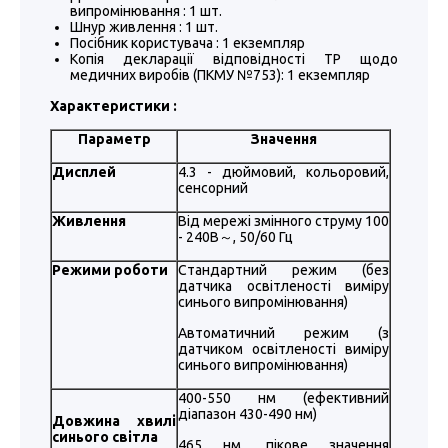
випромінювання : 1 шт.
Шнур живлення : 1 шт.
Посібник користувача : 1 екземпляр
Копія декларації відповідності ТР щодо
медичних виробів (ПКМУ №753): 1 екземпляр
Характеристики :
Параметр
Значення
Дисплей
4.3 - дюймовий, кольоровий,
сенсорний
Живлення
Від мережі змінного струму 100
- 240В～, 50/60 Гц
Режими роботи
Стандартний режим (без
датчика освітленості виміру
синього випромінювання)
Автоматичний режим (з
датчиком освітленості виміру
синього випромінювання)
400-550 нм (ефективний
діапазон 430-490 нм)
Довжина хвилі
синього світла
465 нм, пікове значення