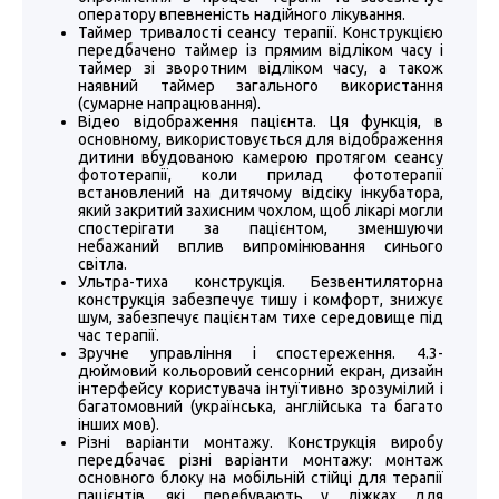
оператору впевненість надійного лікування.
Таймер тривалості сеансу терапії. Конструкцією
передбачено таймер із прямим відліком часу і
таймер зі зворотним відліком часу, а також
наявний таймер загального використання
(сумарне напрацювання).
Відео відображення пацієнта. Ця функція, в
основному, використовується для відображення
дитини вбудованою камерою протягом сеансу
фототерапії, коли прилад фототерапії
встановлений на дитячому відсіку інкубатора,
який закритий захисним чохлом, щоб лікарі могли
спостерігати за пацієнтом, зменшуючи
небажаний вплив випромінювання синього
світла.
Ультра-тиха конструкція. Безвентиляторна
конструкція забезпечує тишу і комфорт, знижує
шум, забезпечує пацієнтам тихе середовище під
час терапії.
Зручне управління і спостереження. 4.3-
дюймовий кольоровий сенсорний екран, дизайн
інтерфейсу користувача інтуїтивно зрозумілий і
багатомовний (українська, англійська та багато
інших мов).
Різні варіанти монтажу. Конструкція виробу
передбачає різні варіанти монтажу: монтаж
основного блоку на мобільній стійці для терапії
пацієнтів, які перебувають у ліжках для