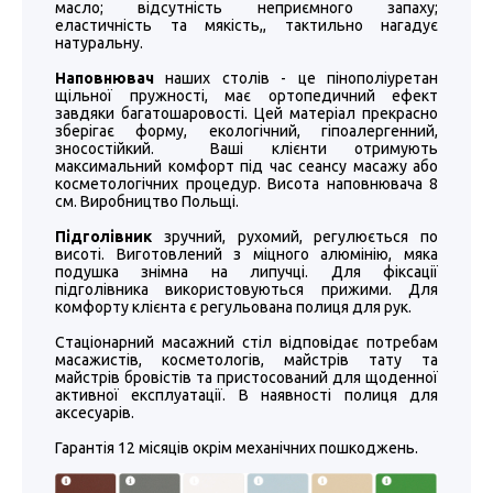
масло; відсутність неприємного запаху;
еластичність та мякість,, тактильно нагадує
натуральну.
Наповнювач
наших столів - це пінополіуретан
щільної пружності, має ортопедичний ефект
завдяки багатошаровості. Цей матеріал прекрасно
зберігає форму, екологічний, гіпоалергенний,
зносостійкий. Ваші клієнти отримують
максимальний комфорт під час сеансу масажу або
косметологічних процедур. Висота наповнювача 8
см. Виробництво Польщі.
Підголівник
зручний, рухомий, регулюється по
висоті. Виготовлений з міцного алюмінію, мяка
подушка знімна на липучці. Для фіксації
підголівника використовуються прижими. Для
комфорту клієнта є регульована полиця для рук.
Стаціонарний масажний стіл відповідає потребам
масажистів, косметологів, майстрів тату та
майстрів бровістів та пристосований для щоденної
активної експлуатації. В наявності полиця для
аксесуарів.
Гарантія 12 місяців окрім механічних пошкоджень.