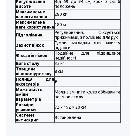
Регулювання
Від 69 до 94 см, крок 5 см, 6
висоти
положень
Максимальне
280 кг
навантаження
Максимальна
180 кг
вага користувача
Регульований, фіксується
Підголівник
прижимами, з полицею для рук
Гумові накладки для захисту
Захист ніжок
підлоги
Подвійна для підвищеної
Фіксація ніжок
надійності
Вага столу
35 кг
Товщина
8 см
пінополіуретану
Полиця для
Є
аксесуарів
Можливість
Можна змінити колір оббивки та
зміни
розміри столу
параметрів
Розміри
72 × 192 × 20 см
упаковки
Система
Встановлена
антискрип