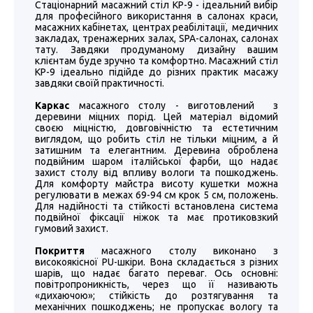
Стаціонарний масажний стіл КР-9 - ідеальний вибір
для професійного використання в салонах краси,
масажних кабінетах, центрах реабілітації, медичних
закладах, тренажерних залах, SPA-салонах, салонах
тату. Завдяки продуманому дизайну вашим
клієнтам буде зручно та комфортно. Масажний стіл
КР-9 ідеально підійде до різних практик масажу
завдяки своїй практичності.
Каркас
масажного столу - виготовлений з
деревини міцних порід. Цей матеріал відомий
своєю міцністю, довговічністю та естетичним
виглядом, що робить стіл не тільки міцним, а й
затишним та елегантним. Деревина оброблена
подвійним шаром італійської фарби, що надає
захист столу від впливу вологи та пошкоджень.
Для комфорту майстра висоту кушетки можна
регулювати в межах 69-94 см крок 5 см, положень.
Для надійності та стійкості встановлена система
подвійної фіксації ніжок та має протиковзкий
гумовий захист.
Покриття
масажного столу виконано з
високоякісної PU-шкіри. Вона складається з різних
шарів, що надає багато переваг. Ось основні:
повітропроникність, через що її називають
«дихаючою»; стійкість до розтягування та
механічних пошкоджень; не пропускає вологу та