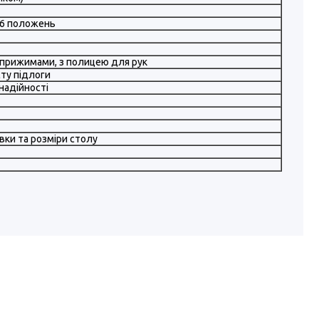
, 6 положень
 прижимами, з полицею для рук
сту підлоги
надійності
вки та розміри столу