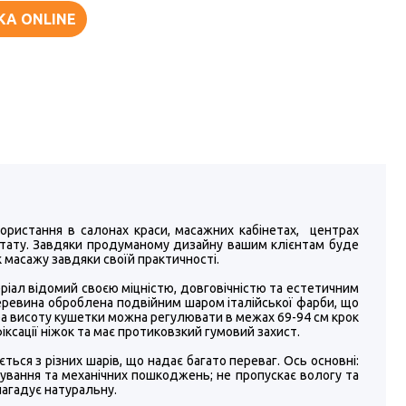
КА ONLINE
ористання в салонах краси, масажних кабінетах, центрах
х тату. Завдяки продуманому дизайну вашим клієнтам буде
 масажу завдяки своїй практичності.
ріал відомий своєю міцністю, довговічністю та естетичним
Деревина оброблена подвійним шаром італійської фарби, що
а висоту кушетки можна регулювати в межах 69-94 см крок
іксації ніжок та має протиковзкий гумовий захист.
ться з різних шарів, що надає багато переваг. Ось основні:
гування та механічних пошкоджень; не пропускає вологу та
нагадує натуральну.