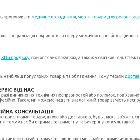
ть пропонувати
медичне обладнання
,
меблі
,
товари для реабілітації
ша спеціалізація покриває всю сферу медичного, реабілітаційного,
а
ХІТи продажу
, при оптових покупках, а також у святкові дні. Стеж
иць найбільш популярних товарів та обладнання. Тому термін
достав
РВІС ВІД НАС
 У разі виникнення технічних несправностей або поломок, пов'язани
ійно. Також ми можемо надати аналогічний товар замість несправ
ІЙНА КОНСУЛЬТАЦІЯ
рактеристиками товару, ціною або доставкою, будь ласка, зв'яжіться
ння, тому у нас Ви отримаєте грамотну та вичерпну консультацію!
редставлені на сайті, тому що співпрацюємо з найкращими виробникам