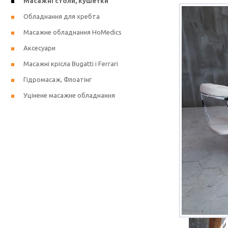
Масажні столи, кушетки
Обладнання для хребта
Масажне обладнання HoMedics
Аксесуари
Масажні крісла Bugatti і Ferrari
Гідромасаж, Флоатінг
Уцінене масажне обладнання