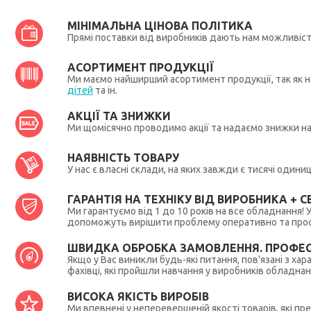
МІНІМАЛЬНА ЦІНОВА ПОЛІТИКА
Прямі поставки від виробників дають нам можливіс
АСОРТИМЕНТ ПРОДУКЦІЇ
Ми маємо найширший асортимент продукції, так як на
дітей
та ін.
АКЦІЇ ТА ЗНИЖКИ
Ми щомісячно проводимо акції та надаємо знижки н
НАЯВНІСТЬ ТОВАРУ
У нас є власні склади, на яких завжди є тисячі один
ГАРАНТІЯ НА ТЕХНІКУ ВІД ВИРОБНИКА + СЕ
Ми гарантуємо від 1 до 10 років на все обладнання!
допоможуть вирішити проблему оперативно та профес
ШВИДКА ОБРОБКА ЗАМОВЛЕННЯ. ПРОФЕС
Якщо у Вас виникли будь-які питання, пов'язані з ха
фахівці, які пройшли навчання у виробників обладна
ВИСОКА ЯКІСТЬ ВИРОБІВ
Ми впевнені у неперевершеній якості товарів, які п