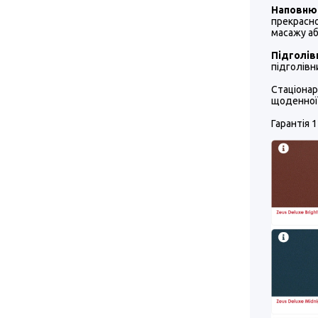
Наповню
прекрасно
масажу аб
Підголів
підголівн
Стаціонар
щоденної 
Гарантія 