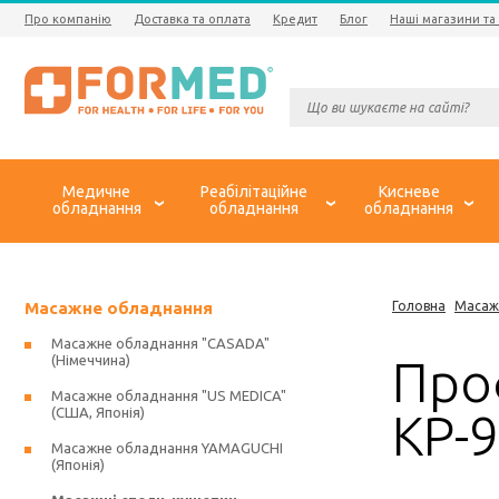
Про компанію
Доставка та оплата
Кредит
Блог
Наші магазини та
Медичне
Реабілітаційне
Кисневе
обладнання
обладнання
обладнання
Масажне обладнання
Головна
Масаж
Масажне обладнання "CASADA"
(Німеччина)
Про
Масажне обладнання "US MEDICA"
(США, Японія)
KP-9
Масажне обладнання YAMAGUCHI
(Японія)