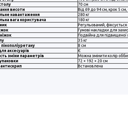
столу
70 см
ання висоти
Від 69 до 94 см, крок 5 см
льне навантаження
280 кг
льна вага користувача
180 кг
ник
Регульований, фіксується
іжок
Гумові накладки для захи
 ніжок
Подвійна для підвищеної 
лу
35 кг
 пінополіуретану
8 см
ля аксесуарів
Є
сть зміни параметрів
Можна змінити колір обби
упаковки
72 × 192 × 20 см
 антискрип
Встановлена