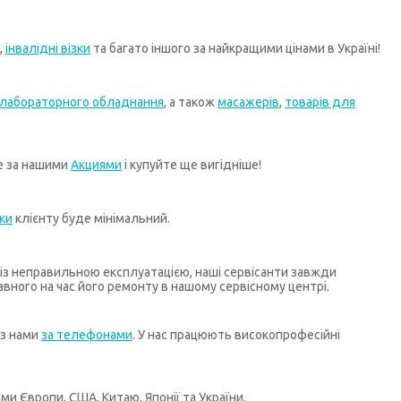
,
інвалідні візки
та багато іншого за найкращими цінами в Україні!
лабораторного обладнання
, а також
масажерів
,
товарів для
те за нашими
Акциями
і купуйте ще вигідніше!
ки
клієнту буде мінімальний.
х із неправильною експлуатацією, наші сервісанти завжди
ного на час його ремонту в нашому сервісному центрі.
 з нами
за телефонами
. У нас працюють високопрофесійні
и Європи, США, Китаю, Японії та України.