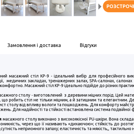
РОЗСТРОЧ
Замовлення і доставка
Відгуки
рний масажний стіл КР-9 - ідеальний вибір для професійного вик
ції, медичних закладах, тренажерних залах, SPA-салонах, салона
 комфортно. Масажний стіл КР-9 ідеально підійде до різних практик
сажного столу - виготовлений з деревини міцних порід. Цей мате
 що робить стіл не тільки міцним, а й затишним та елегантним. 
ист столу від впливу вологи та пошкоджень. Для комфорту майстр
ожень. Для надійності та стійкості встановлена система подвійної ф
я
масажного столу виконано з високоякісної PU-шкіри. Вона складає
оникність, через що її називають «дихаючою»; стійкість до розтя
дсутність неприємного запаху; еластичність та мякість,, тактильно 