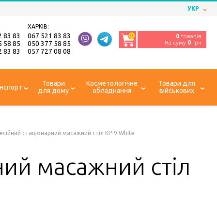
УКР
ХАРКІВ:
2 83 83
067 521 83 83
0
0
товарів
На суму
0
грн
5 58 85
050 377 58 85
2 83 83
057 727 08 08
Товари
Косметологічне
Товари для
нспорт
для дому
обладнання
військових
сійний стаціонарний масажний стіл KP-9 White
ий масажний стіл