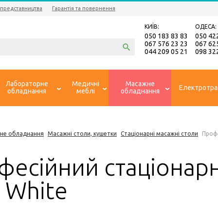
 представництва
Гарантія та повернення
КИЇВ:
ОДЕСА:
050 183 83 83
050 42
067 576 23 23
067 62
044 209 05 21
098 32
Лабораторне
Медичні
Масажне
Електротра
обладнання
меблі
обладнання
не обладнання
Масажні столи, кушетки
Стаціонарні масажні столи
Профе
фесійний стаціонарн
 White