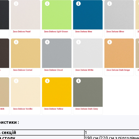
истики :
ь секцій
1
 столу
190 см (220 см з підголівн