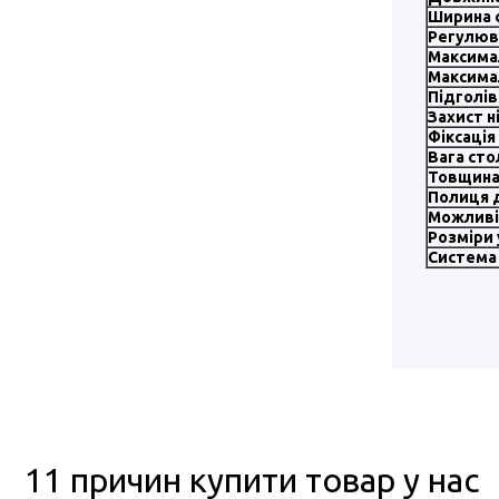
Ширина 
Регулюв
Максима
Максима
Підголів
Захист н
Фіксація
Вага сто
Товщина
Полиця д
Можливі
Розміри 
Система
11 причин купити товар у нас