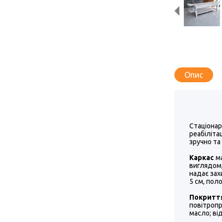
Опис
Стаціона
реабіліта
зручно та
Каркас
ма
виглядом,
надає зах
5 см, пол
Покритт
повітропр
масло; ві