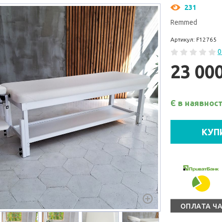
231
Remmed
Артикул: F12765
0
23 00
Є в наявност
КУП
ОПЛАТА Ч