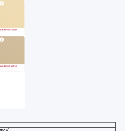
иком)