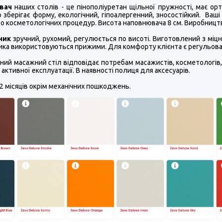
вач
наших столів - це пінополіуретан щільної пружності, має о
 зберігає форму, екологічний, гіпоалергенний, зносостійкий. Ва
о косметологічних процедур. Висота наповнювача 8 см. Виробницт
ник
зручний, рухомий, регулюється по висоті. Виготовлений з міцно
ика використовуються прижими. Для комфорту клієнта є регульова
ний масажний стіл відповідає потребам масажистів, косметологів,
активної експлуатації. В наявності полиця для аксесуарів.
12 місяців окрім механічних пошкоджень.