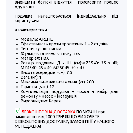
зменшити болючі відчуття і прискорити процес
одужання.
Подушка налаштовується індивідуально під
користувача.
Характеристики :
Модель: AIRLITE
Ефективність проти пролежнів: 1 – 2 ступінь
Тип тиску: постійний
Функція статичного тиску: так
Матеріал: ПВХ
Розмір подушки, Д х Ш, (см):MZ3540: 35 x 40;
MZ4540: 45 x 40; MZ5045: 50 x 45.
Висота осередків, (см): 7,5
Вага, (кг): 1
Максимальне навантаження, (кг): 200
Гарантія, (міс.): 12
Комплектація: подушка + чохол + набір для
ремонту + насос + інструкція
Виробництво: Корея
БЕЗКОШТОВНА ДОСТАВКА
ПО УКРАЇНІ при
замовленні від 2000 ГРН! ЯКЩО ВИ ХОЧЕТЕ
БЕЗКОШТОВНУ ДОСТАВКУ, ЗАМОВТЕ ЇЇ У НАШОГО
МЕНЕДЖЕРА!