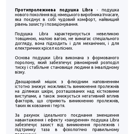
Протипролежнева подушка Libra
- подушка
нового покоління від німецького виробника Invacare,
яка поєднує в собі чудовий комфорт, найвищий
рівень захисту і позиціонування.
Подушка Libra характеризується невеликою
товщиною, малою вагою, не вимагає спеціального
догляду, вона підходить і для механічних, і для
електричних крісел колісних.
Основа подушки Libra виконана з формованого
поролону, який забезпечує рівномірний розподіл
тиску і стабільне становище людини в інвалідному
візку.
Двошаровий мішок з флюідним наповненням
істотно знижує можливість виникнення пролежнів
на ділянках шкіри, розташованих над кістковими
виступами, а також знижується негативний вплив
факторів, що сприяють виникненню пролежнів,
таких як ковзання і тертя.
За рахунок ідеального поєднання зменшення
навантаження і ефекту «занурення» подушка Libra
забезпечує захист від виникнення пролежнів і
підтримку таза в фізіологічно правильному