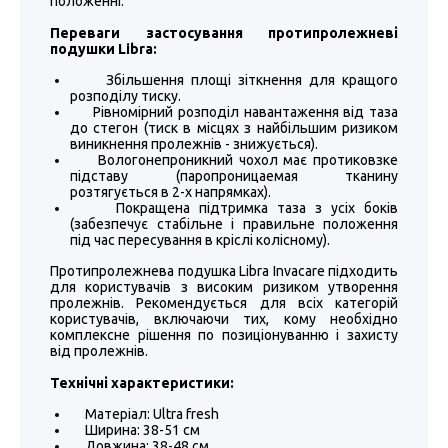
положенні.
Переваги застосування протипролежневі
подушки Libra:
Збільшення площі зіткнення для кращого
розподілу тиску.
Рівномірний розподіл навантаження від таза
до стегон (тиск в місцях з найбільшим ризиком
виникнення пролежнів - знижується).
Вологонепроникний чохол має протиковзке
підставу (паропроницаемая тканину
розтягується в 2-х напрямках).
Покращена підтримка таза з усіх боків
(забезпечує стабільне і правильне положення
під час пересування в кріслі колісному).
Протипролежнева подушка Libra Invacare підходить
для користувачів з високим ризиком утворення
пролежнів. Рекомендується для всіх категорій
користувачів, включаючи тих, кому необхідно
комплексне рішення по позиціонуванню і захисту
від пролежнів.
Технічні характеристики:
Матеріал: Ultra fresh
Ширина: 38-51 см
Довжина: 38-48 см