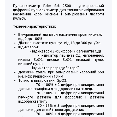
Пульсоксиметр Palm Sat 2500 - універсальний
цифровий пульсоксиметр для точного вимірювання
насичення крові киснем і вимірювання частоти
пульсу.
Технічні характеристики:
Вимірюваний діапазон насичення крові киснем:
від 0 до 100%
Діапазон частоти пульсу: від 18 до 300 уд. / Хв.
Індикатори:
- індикатори 3-х цифрові 7-сегментні СДІ
- індикатор пацієнта СДІ наповнення,
низька SpO2, високе SpO2, низький пульс
високий пульс
- індикатор розряду батареї
Довжини хвиль при вимірюванні: червоний 660
нм, інфрачервоний 910 нм
Точність вимірювання SpO2:
70 - 100% ± 2 цифри при використанні
датчика-прищіпки для дорослих на палець
70 - 100% ± 3 цифри при використанні
гнучкого датчика для дорослих і датчика
відображає типу
70 - 95% ± 3 цифри при використанні
датчиків для дітей і новонароджених
70 - 100% ± 4 цифри при використанні