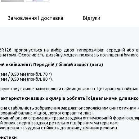
Замовлення і доставка
Відгуки
R126 пропонується на вибір двох типорозмірів: середній або в
анатомії. Особливість дизайну моделі полягає в поліпшенні бічного
й еквівалент: Передній / бічний захист (вага)
 мм / 0,50 мм (прибл. 70 г)
 мм / 0,50 мм (прибл. 80 г).
ористовує лише захисні лінзи найвищої якості. Це гарантує найкра
арактеристики наших окулярів роблять їх ідеальними для вик
сна стабільність зображення завдяки високоякісним синтетичним 
зований баланс міцної, легкої оправи та лінз.
зований ризик отримання травм завдяки оптимізованій формі окуля
й ризик алергії завдяки ретельно підібраним матеріалам.
очищення та чудова стійкість до впливу хімічних речовин.
ристики
: