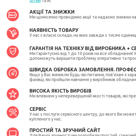
дітей
та ін.
АКЦІЇ ТА ЗНИЖКИ
Ми щомісячно проводимо акції та надаємо знижки н
НАЯВНІСТЬ ТОВАРУ
У нас є власні склади, на яких завжди є тисячі один
ГАРАНТІЯ НА ТЕХНІКУ ВІД ВИРОБНИКА + СЕ
Ми гарантуємо від 1 до 10 років на все обладнання!
допоможуть вирішити проблему оперативно та профес
ШВИДКА ОБРОБКА ЗАМОВЛЕННЯ. ПРОФЕС
Якщо у Вас виникли будь-які питання, пов'язані з ха
фахівці, які пройшли навчання у виробників обладна
ВИСОКА ЯКІСТЬ ВИРОБІВ
Ми впевнені у неперевершеній якості товарів, які п
СЕРВІС
У нас є послуги сервісного центру, до якого Ви мож
купленого у нас.
ПРОСТИЙ ТА ЗРУЧНИЙ САЙТ
Для Вашої зручності ми розробили простий, сучасни