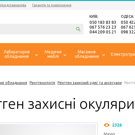
 представництва
Гарантія та повернення
КИЇВ:
ОДЕСА:
050 183 83 83
050 42
067 576 23 23
067 62
044 209 05 21
098 32
Лабораторне
Медичні
Масажне
Електротра
обладнання
меблі
обладнання
не обладнання
Рентгенологія
Рентген захисний одяг та аксесуари
Рентг
ген захисні окуляр
2326
Mavig