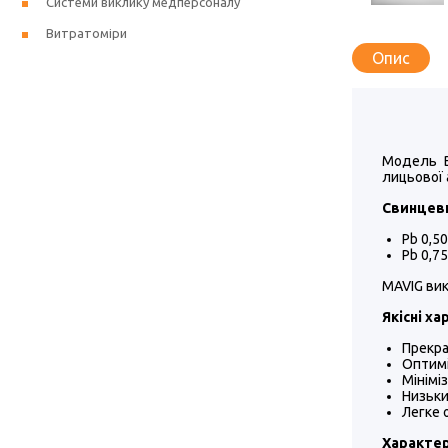
Системи виклику медперсоналу
Витратоміри
Опис
Модель B
лицьової 
Свинцеви
Рb 0,50
Рb 0,75
MAVIG вик
Якісні х
Прекра
Оптимі
Мінімі
Низьки
Легке 
Характе