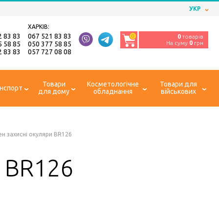
УКР
ХАРКІВ:
2 83 83
067 521 83 83
0
0
товарів
На суму
0
грн
5 58 85
050 377 58 85
2 83 83
057 727 08 08
Товари
Косметологічне
Товари для
нспорт
для дому
обладнання
військових
ен захисні окуляри BR126
и BR126