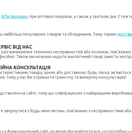
а
ХІТи продажу
, при оптових покупках, а також у святкові дні. Стеж
иць найбільш популярних товарів та обладнання. Тому термін
достав
РВІС ВІД НАС
 У разі виникнення технічних несправностей або поломок, пов'язани
ійно. Також ми можемо надати аналогічний товар замість несправ
ІЙНА КОНСУЛЬТАЦІЯ
рактеристиками товару, ціною або доставкою, будь ласка, зв'яжіться
ння, тому у нас Ви отримаєте грамотну та вичерпну консультацію!
редставлені на сайті, тому що співпрацюємо з найкращими виробникам
ете звернутися з будь-яких питань, пов'язаних з несправностями а
й та функціональний сайт, на якому Ви знайдете все, що потрібно 