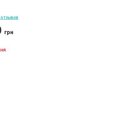
 отзывов
0
грн
ння