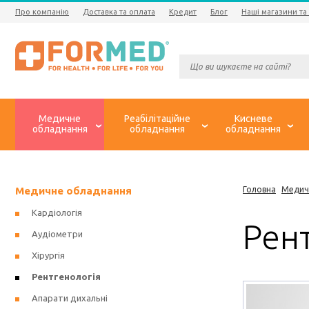
Про компанію
Доставка та оплата
Кредит
Блог
Наші магазини та
Медичне
Реабілітаційне
Кисневе
обладнання
обладнання
обладнання
Медичне обладнання
Головна
Медич
Кардіологія
Рент
Аудіометри
Хірургія
Рентгенологія
Апарати дихальні