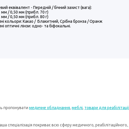
вий еквівалент - Передній / бічний захист (вага):
 мм / 0,50 мм (прибл. 70 г)
 мм / 0,50 мм (прибл. 80 г)
ні кольори: Какао / Блакитний, Срібна бронза / Оранж
ні оптичні лінзи: одно- та біфокальні.
ть пропонувати
медичне обладнання
,
меблі
,
товари для реабілітації
ша спеціалізація покриває всю сферу медичного, реабілітаційного,