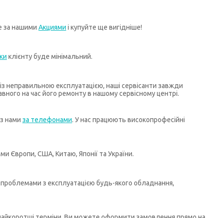
те за нашими
Акциями
і купуйте ще вигідніше!
ки
клієнту буде мінімальний.
х із неправильною експлуатацією, наші сервісанти завжди
ного на час його ремонту в нашому сервісному центрі.
 з нами
за телефонами
. У нас працюють високопрофесійні
и Європи, США, Китаю, Японії та України.
бо проблемами з експлуатацією будь-якого обладнання,
у найкоротші терміни. Ви можете оформити замовлення прямо на