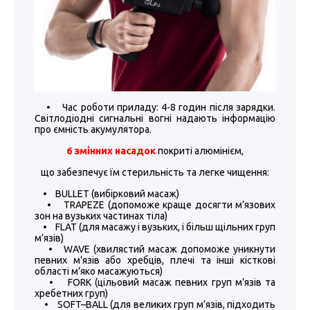
• Час роботи приладу: 4-8 годин після зарядки.
Світлодіодні сигнальні вогні надають інформацію
про ємність акумулятора.
6 змінних насадок
покриті алюмінієм,
що забезпечує їм стерильність та легке чищення:
• BULLET (вибірковий масаж)
• TRAPEZE (допоможе краще досягти м’язових
зон на вузьких частинах тіла)
• FLAT (для масажу і вузьких, і більш щільних груп
м’язів)
• WAVE (хвилястий масаж допоможе уникнути
певних м’язів або хребців, плечі та інші кісткові
області м’яко масажуються)
• FORK (цільовий масаж певних груп м’язів та
хребетних груп)
• SOFT–BALL (для великих груп м’язів, підходить