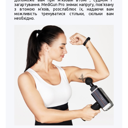
допоможе вам при м
’
язовій втомі , судном і
загартування. MediGun Pro знімає напругу, пов
’
язану
з втомою м
’
язів, розслаблює їх, надаючи вам
можливість тренуватися стільки, скільки вам
необхідно.