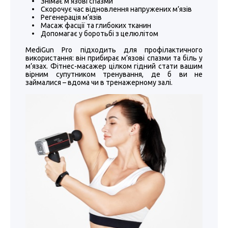
• Знімає м’язові спазми
• Скорочує час відновлення напружених м’язів
• Регенерація м’язів
• Масаж фасції та глибоких тканин
• Допомагає у боротьбі з целюлітом
MediGun Pro підходить для профілактичного
використання: він прибирає м’язові спазми та біль у
м’язах. Фітнес-масажер цілком гідний стати вашим
вірним супутником тренування, де б ви не
займалися – вдома чи в тренажерному залі.