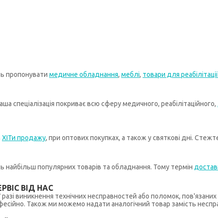
ть пропонувати
медичне обладнання
,
меблі
,
товари для реабілітації
ша спеціалізація покриває всю сферу медичного, реабілітаційного,
а
ХІТи продажу
, при оптових покупках, а також у святкові дні. Стеж
иць найбільш популярних товарів та обладнання. Тому термін
достав
РВІС ВІД НАС
 У разі виникнення технічних несправностей або поломок, пов'язани
ійно. Також ми можемо надати аналогічний товар замість несправ