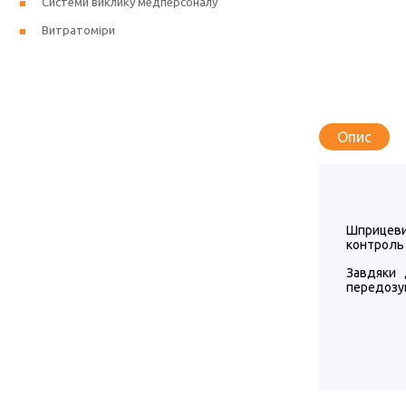
Системи виклику медперсоналу
Витратоміри
Опис
Шприцеви
контроль
Завдяки 
передозу