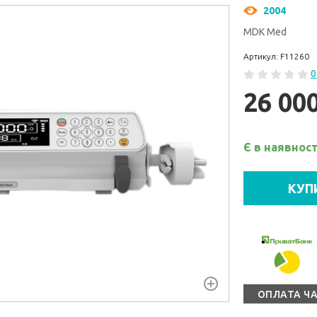
2004
MDK Med
Артикул: F11260
0
26 00
Є в наявност
КУП
ОПЛАТА Ч