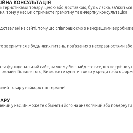
ІЙНА КОНСУЛЬТАЦІЯ
рактеристиками товару, ціною або доставкою, будь ласка, зв'яжіться
ння, тому у нас Ви отримаєте грамотну та вичерпну консультацію!
редставлені на сайті, тому що співпрацюємо з найкращими виробникам
ете звернутися з будь-яких питань, пов'язаних з несправностями а
й та функціональний сайт, на якому Ви знайдете все, що потрібно 
у онлайн. Більше того, Ви можете купити товар у кредит або оформ
ний товар у найкоротші терміни!
ВАРУ
ений у нас, Ви можете обміняти його на аналогічний або повернути 