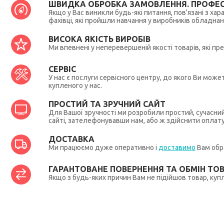
ШВИДКА ОБРОБКА ЗАМОВЛЕННЯ. ПРОФЕС
Якщо у Вас виникли будь-які питання, пов'язані з ха
фахівці, які пройшли навчання у виробників обладна
ВИСОКА ЯКІСТЬ ВИРОБІВ
Ми впевнені у неперевершеній якості товарів, які п
СЕРВІС
У нас є послуги сервісного центру, до якого Ви мож
купленого у нас.
ПРОСТИЙ ТА ЗРУЧНИЙ САЙТ
Для Вашої зручності ми розробили простий, сучасни
сайті, зателефонувавши нам, або ж здійснити оплат
ДОСТАВКА
Ми працюємо дуже оперативно і
доставимо
Вам обра
ГАРАНТОВАНЕ ПОВЕРНЕННЯ ТА ОБМІН ТО
Якщо з будь-яких причин Вам не підійшов товар, купл