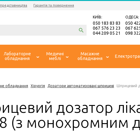
 представництва
Гарантія та повернення
КИЇВ:
ОДЕСА:
050 183 83 83
050 42
067 576 23 23
067 62
044 209 05 21
098 32
Лабораторне
Медичні
Масажне
Електротра
обладнання
меблі
обладнання
не обладнання
Хірургія
Дозатори автоматизовані шприцеві
Шприцевий д
ицевий дозатор ліка
8 (з монохромним д