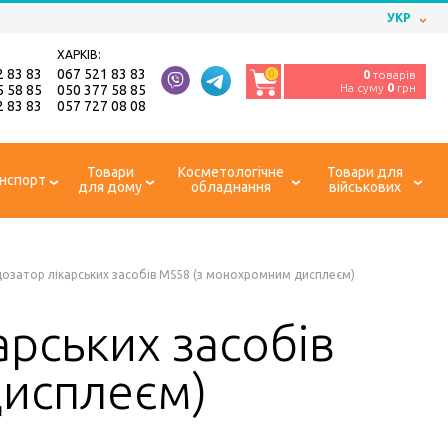
УКР
ХАРКІВ:
2 83 83
067 521 83 83
0
0
товарів
На суму
0
грн
5 58 85
050 377 58 85
2 83 83
057 727 08 08
Товари
Косметологічне
Товари для
нспорт
для дому
обладнання
військових
озатор лікарських засобів MS58 (з монохромним дисплеєм)
рських засобів
исплеєм)