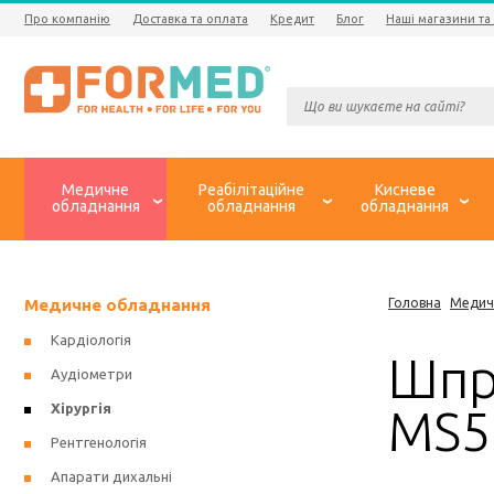
Про компанію
Доставка та оплата
Кредит
Блог
Наші магазини та
Медичне
Реабілітаційне
Кисневе
обладнання
обладнання
обладнання
Медичне обладнання
Головна
Медич
Кардіологія
Шпр
Аудіометри
Хірургія
MS5
Рентгенологія
Апарати дихальні