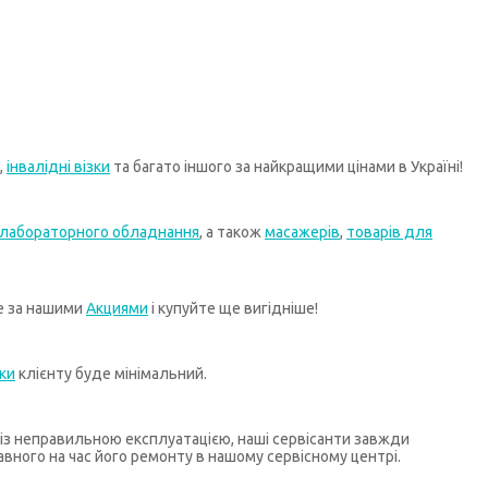
,
інвалідні візки
та багато іншого за найкращими цінами в Україні!
лабораторного обладнання
, а також
масажерів
,
товарів для
те за нашими
Акциями
і купуйте ще вигідніше!
ки
клієнту буде мінімальний.
х із неправильною експлуатацією, наші сервісанти завжди
ного на час його ремонту в нашому сервісному центрі.