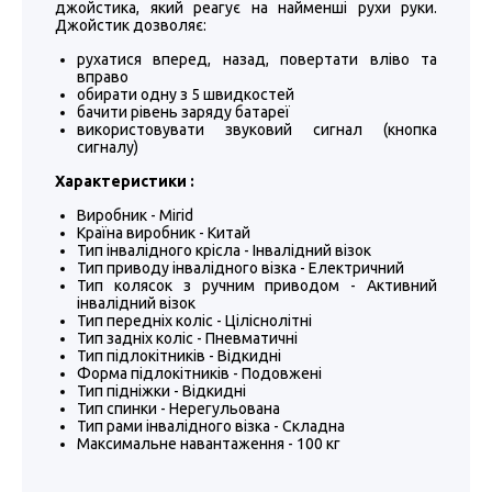
джойстика, який реагує на найменші рухи руки.
Джойстик дозволяє:
рухатися вперед, назад, повертати вліво та
вправо
обирати одну з 5 швидкостей
бачити рівень заряду батареї
використовувати звуковий сигнал (кнопка
сигналу)
Характеристики :
Виробник - Mirid
Країна виробник - Китай
Тип інвалідного крісла - Інвалідний візок
Тип приводу інвалідного візка - Електричний
Тип колясок з ручним приводом - Активний
інвалідний візок
Тип передніх коліс - Ціліснолітні
Тип задніх коліс - Пневматичні
Тип підлокітників - Відкидні
Форма підлокітників - Подовжені
Тип підніжки - Відкидні
Тип спинки - Нерегульована
Тип рами інвалідного візка - Складна
Максимальне навантаження - 100 кг