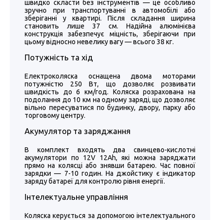
швидко скласти без інструментів — це особливо
зручно при транспортуванні в автомобілі або
зберіганні у квартирі. Після складання ширина
становить лише 37 см. Надійна алюмінієва
конструкція забезпечує міцність, зберігаючи при
цьому відносно невелику вагу — всього 38 кг.
Потужність та хід
Електроколяска оснащена двома моторами
потужністю 250 Вт, що дозволяє розвивати
швидкість до 6 км/год. Коляска розрахована на
подолання до 10 км на одному заряді, що дозволяє
вільно пересуватися по будинку, двору, парку або
торговому центру.
Акумулятор та заряджання
В комплект входять два свинцево-кислотні
акумулятори по 12V 12Ah, які можна заряджати
прямо на колясці або знявши батарею. Час повної
зарядки — 7-10 годин. На джойстику є індикатор
заряду батареї для контролю рівня енергії.
Інтелектуальне управління
Коляска керується за допомогою інтелектуального