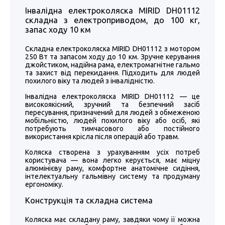
Інвалідна електроколяска MIRID DH01112
складна з електроприводом, до 100 кг,
запас ходу 10 км
Складна електроколяска MIRID DH01112 з мотором
250 Вт та запасом ходу до 10 км. Зручне керування
джойстиком, надійна рама, електромагнітне гальмо
та захист від перекидання. Підходить для людей
похилого віку та людей з інвалідністю.
Інвалідна електроколяска MIRID DH01112 — це
високоякісний, зручний та безпечний засіб
пересування, призначений для людей з обмеженою
мобільністю, людей похилого віку або осіб, які
потребують тимчасового або постійного
використання крісла після операцій або травм.
Коляска створена з урахуванням усіх потреб
користувача — вона легко керується, має міцну
алюмінієву раму, комфортне анатомічне сидіння,
інтелектуальну гальмівну систему та продуману
ергономіку.
Конструкція та складна система
Коляска має складану раму, завдяки чому її можна