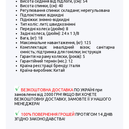
Висота сидіння від підлоги, (см): 54
Висота спинки, (см): 40
Регулювання спинки: складане; нерегульована
Підлокітники: відкидні
Підніжки: знімно-відкидні
Тип коліс: литі; швидкознімні
Передні колеса (дюйм): 8
Задні колеса, (дюйм): 24 х 1 3/8
Вага, (кг): 18
Максимальне навантаження, (кг): 125
Комплектація: інвалідний візок; санітарна
ємність; підтримка для гомілки; інструкція
Гарантія на раму коляски, (років): 5
Гарантійний термін (міс.): 12
Країна реєстрації бренду: Італія
Країна-виробник: Китай
БЕЗКОШТОВНА ДОСТАВКА
ПО УКРАЇНІ при
замовленні від 2000 ГРН! ЯКЩО ВИ ХОЧЕТЕ
БЕЗКОШТОВНУ ДОСТАВКУ, ЗАМОВТЕ ЇЇ У НАШОГО
МЕНЕДЖЕРА!
100% ПОВЕРНЕННЯ ГРОШЕЙ
ПРОТЯГОМ 14 ДНІВ
ЗГІДНО ЗАКОНОДАВСТВА!