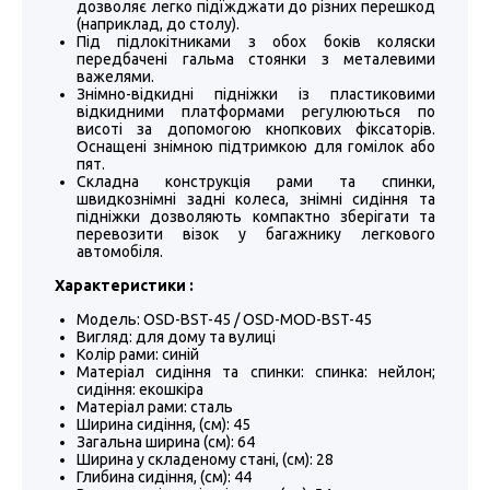
дозволяє легко підїжджати до різних перешкод
(наприклад, до столу).
Під підлокітниками з обох боків коляски
передбачені гальма стоянки з металевими
важелями.
Знімно-відкидні підніжки із пластиковими
відкидними платформами регулюються по
висоті за допомогою кнопкових фіксаторів.
Оснащені знімною підтримкою для гомілок або
пят.
Складна конструкція рами та спинки,
швидкознімні задні колеса, знімні сидіння та
підніжки дозволяють компактно зберігати та
перевозити візок у багажнику легкового
автомобіля.
Характеристики :
Модель: OSD-BST-45 / OSD-MOD-BST-45
Вигляд: для дому та вулиці
Колір рами: синій
Матеріал сидіння та спинки: спинка: нейлон;
сидіння: екошкіра
Матеріал рами: сталь
Ширина сидіння, (см): 45
Загальна ширина (см): 64
Ширина у складеному стані, (см): 28
Глибина сидіння, (см): 44