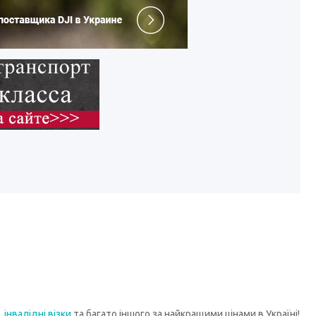
,
інвалідні візки
та багато іншого за найкращими цінами в Україні!