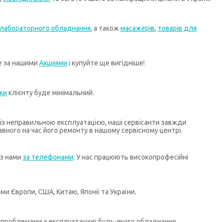
лабораторного обладнання
, а також
масажерів
,
товарів для
те за нашими
Акциями
і купуйте ще вигідніше!
ки
клієнту буде мінімальний.
х із неправильною експлуатацією, наші сервісанти завжди
ного на час його ремонту в нашому сервісному центрі.
 з нами
за телефонами
. У нас працюють високопрофесійні
и Європи, США, Китаю, Японії та України.
бо проблемами з експлуатацією будь-якого обладнання,