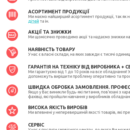
АСОРТИМЕНТ ПРОДУКЦІЇ
Ми маємо найширший асортимент продукції, так як на
дітей
та ін.
АКЦІЇ ТА ЗНИЖКИ
Ми щомісячно проводимо акції та надаємо знижки н
НАЯВНІСТЬ ТОВАРУ
У нас є власні склади, на яких завжди є тисячі один
ГАРАНТІЯ НА ТЕХНІКУ ВІД ВИРОБНИКА + СЕ
Ми гарантуємо від 1 до 10 років на все обладнання!
допоможуть вирішити проблему оперативно та профес
ШВИДКА ОБРОБКА ЗАМОВЛЕННЯ. ПРОФЕС
Якщо у Вас виникли будь-які питання, пов'язані з ха
фахівці, які пройшли навчання у виробників обладна
ВИСОКА ЯКІСТЬ ВИРОБІВ
Ми впевнені у неперевершеній якості товарів, які п
СЕРВІС
У нас є послуги сервісного центру, до якого Ви мож