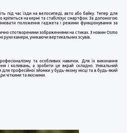
іть під час їзди на велосипеді, авто або байку. Тепер для
ко кріпиться на кермі та стабілізує смартфон. За допомогою
інювати положення гаджета і режими функціонування за
рично спотвореними зображеннями на стиках. З новим Osmo
 рухи камери, уникаючи вертикальних зсувів.
офесіоналізму та особливих навичок. Для їх виконання
ня і коливань, а зробити це вкрай складно. Унікальний
и для професійної зйомки у будь-якому місці та в будь-який
ри чіткими та якісними.