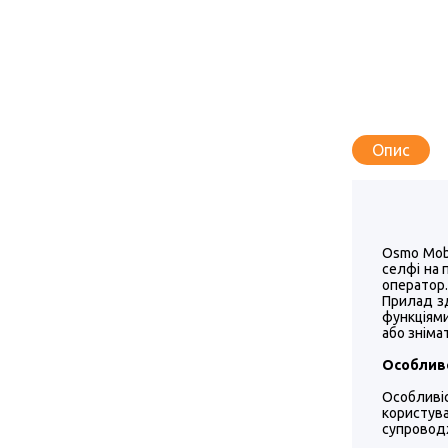
Опис
Osmo Mobi
селфі на 
оператор.
Прилад з
функціями
або зніма
Особливо
Особливі
користув
супровод