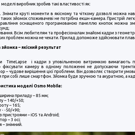
 моделі виробник зробив такі властивості як:
. Знімати круті моменти в якісному та чіткому дозволі можна нав
ї таких зйомок споживачеві не потрібна екшн-камера. Пристрій лег
правління оснащеного програмованою панеллю кнопок можна зм
кунд;
вання. Всім любителям та професіоналам знайомі кадри з геомет
ких проблем можна не чекати. Прилад допоможе здійснювати плавні
 зйомка – якісний результат
пи TimeLapse і кадри з уповільненою витримкою вимагають пр
о фіксувати камеру в одному положенні не допускаючи тремтін
тор – чудове вирішення цієї проблеми. Він дозволяє створити умов
и при собі лише смартфон. Зйомка буде зручною та акуратною, а кад
истика моделі Osmo Mobile:
ширина приладу – 85 мм;
лу – 140/+50;
роту – 165;
 - -50/+90;
з пристроями – iOS та Android;
тор – 3 осі;
я – знімний.