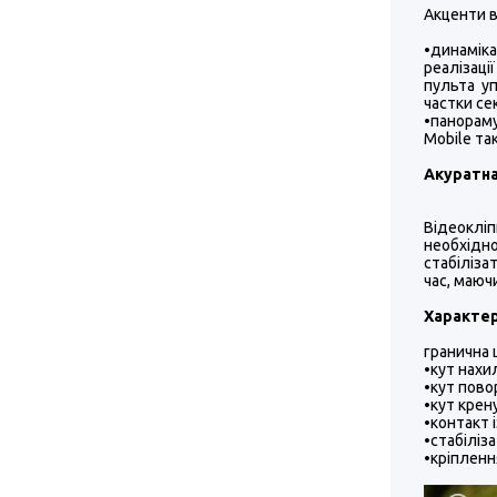
Акценти в
•динаміка
реалізаці
пульта у
частки се
•панораму
Mobile та
Акуратна
Відеоклі
необхідн
стабіліза
час, маюч
Характер
гранична 
•кут нахи
•кут пово
•кут крену
•контакт і
•стабіліза
•кріпленн