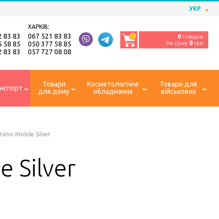
УКР
ХАРКІВ:
2 83 83
067 521 83 83
0
0
товарів
На суму
0
грн
5 58 85
050 377 58 85
2 83 83
057 727 08 08
Товари
Косметологічне
Товари для
нспорт
для дому
обладнання
військових
smo Mobile Silver
 Silver