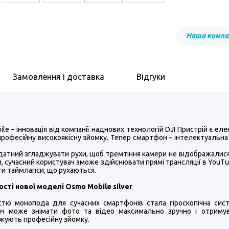
Наша компан
Замовлення і доставка
Відгуки
le – інновація від компанії наднових технологій DJI Пристрій є е
професійну високоякісну зйомку. Тепер смартфон – інтелектуальна
датний згладжувати рухи, щоб тремтіння камери не відображалис
, сучасний користувач зможе здійснювати прямі трансляції в YouT
ти таймлапси, що рухаються.
сті нової моделі Osmo Mobile silver
стю монопода для сучасних смартфонів стала гіроскопічна сист
ач може знімати фото та відео максимально зручно і отримув
жують професійну зйомку.