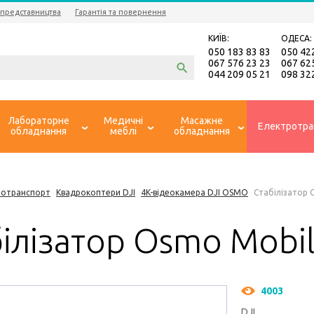
 представництва
Гарантія та повернення
КИЇВ:
ОДЕСА:
050 183 83 83
050 42
067 576 23 23
067 62
044 209 05 21
098 32
Лабораторне
Медичні
Масажне
Електротра
обладнання
меблі
обладнання
ротранспорт
Квадрокоптери DJI
4K-відеокамера DJI OSMO
Стабілізатор O
ілізатор Osmo Mobile
4003
DJI