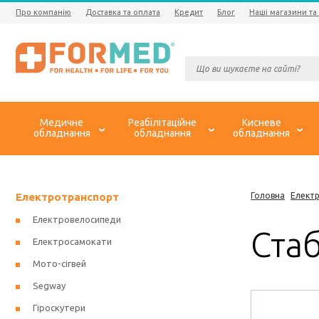
Про компанію
Доставка та оплата
Кредит
Блог
Наші магазини та
Медичне
Реабілітаційне
Кисневе
обладнання
обладнання
обладнання
Електротранспорт
Головна
Елект
Електровелосипеди
Стаб
Електросамокати
Мото-сігвей
Segway
Гіроскутери