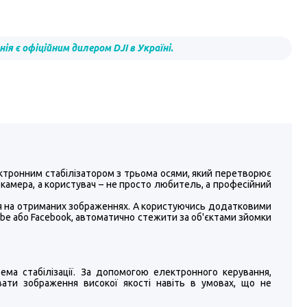
ія є офіційним дилером DJI в Україні.
лектронним стабілізатором з трьома осями, який перетворює
 камера, а користувач – не просто любитель, а професійний
я на отриманих зображеннях. А користуючись додатковими
ube або Facebook, автоматично стежити за об'єктами зйомки
ема стабілізації. За допомогою електронного керування,
ати зображення високої якості навіть в умовах, що не