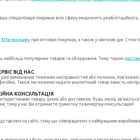
ша спеціалізація покриває всю сферу медичного, реабілітаційного,
а
ХІТи продажу
, при оптових покупках, а також у святкові дні. Стеж
иць найбільш популярних товарів та обладнання. Тому термін
достав
РВІС ВІД НАС
 У разі виникнення технічних несправностей або поломок, пов'язани
ійно. Також ми можемо надати аналогічний товар замість несправ
ІЙНА КОНСУЛЬТАЦІЯ
рактеристиками товару, ціною або доставкою, будь ласка, зв'яжіться
ння, тому у нас Ви отримаєте грамотну та вичерпну консультацію!
редставлені на сайті, тому що співпрацюємо з найкращими виробникам
ете звернутися з будь-яких питань, пов'язаних з несправностями а