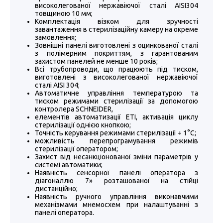
високолегованої нержавіючої сталі AISI304
товщиною 10 мм;
Комплектація візком для зручності
завантаження в стерилізаційну камеру на окреме
замовлення;
Зовнішні панелі виготовлені з оцинкованої сталі
з полімерним покриттям, з гарантованим
захистом панелей не менше 10 років;
Всі трубопроводи, що працюють під тиском,
виготовлені з високолегованої нержавіючої
сталі AISI 304;
Автоматичне управління температурою та
тиском режимами стерилізації за допомогою
контролера SCHNEIDER,
елементів автоматизації ЕТІ, активація циклу
стерилізації однією кнопкою;
Точність керування режимами стерилізації + 1°С;
можливість перепрограмування режимів
стерилізації оператором;
Захист від несанкціонованої зміни параметрів у
системі автоматики;
Наявність сенсорної панелі оператора з
діагоналлю 7» розташованої на стійці
дистанційно;
Наявність ручного управління виконавчими
механізмами мнемосхем при налаштуванні з
панелі оператора.