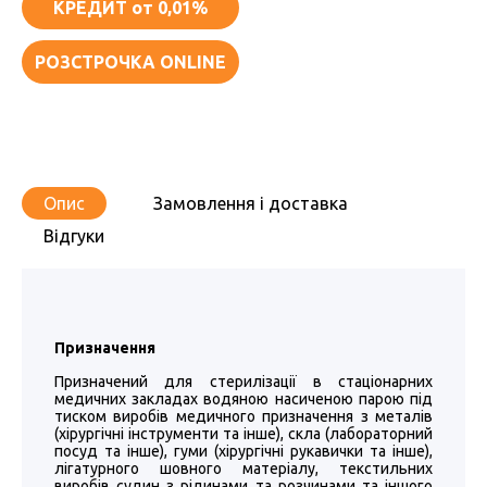
КРЕДИТ
от 0,01%
РОЗСТРОЧКА ONLINE
Опис
Замовлення і доставка
Відгуки
Призначення
Призначений для стерилізації в стаціонарних
медичних закладах водяною насиченою парою під
тиском виробів медичного призначення з металів
(хірургічні інструменти та інше), скла (лабораторний
посуд та інше), гуми (хірургічні рукавички та інше),
лігатурного шовного матеріалу, текстильних
виробів судин з рідинами та розчинами та іншого