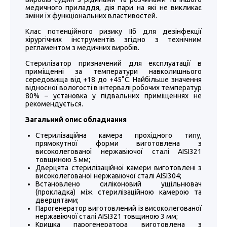
медичного приладдя, дія пари на які не викликає
зміни їх функціональних властивостей.
Клас потенційного ризику ІІб для дезінфекції
хірургічних інструментів згідно з технічним
регламентом з медичних виробів.
Стерилізатор призначений для експлуатації в
приміщенні за температури навколишнього
середовища від +18 до +45°С. Найбільше значення
відносної вологості в інтервалі робочих температур
80% – установка у підвальних приміщеннях не
рекомендується.
Загальний опис обладнання
Стерилізаційна камера прохідного типу,
прямокутної форми виготовлена ​​з
високолегованої нержавіючої сталі AISI321
товщиною 5 мм;
Дверцята стерилізаційної камери виготовлені з
високолегованої нержавіючої сталі AISI304;
Встановлено силіконовий ущільнювач
(прокладка) між стерилізаційною камерою та
дверцятами;
Парогенератор виготовлений із високолегованої
нержавіючої сталі AISI321 товщиною 3 мм;
Кришка парогенератора виготовлена ​​з