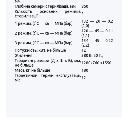
мм
Глибина камери стерилізації, мм
850
Кількість основних режимів
2
стерилізації
132 ― 20 ― 0,2
1 режим, (t˚C ― хв ― МПа (бар)
(2,0)
120 ― 45 ― 0,11
2 режим, (t˚C ― хв ― МПа (бар)
(1,1)
134 ― 45 ― 0,22
3 режим, (t˚C ― хв ― МПа (бар)
(2,2)
Потужність, кВт, не більше
12
Жилення
380 В, 50 Гц
Габаритні розміри (Д х Ш х В), мм,
1280х760 х1550
не більше
Маса, кг, не більше
180
Гарантійний термін експлуатації,
12
міс