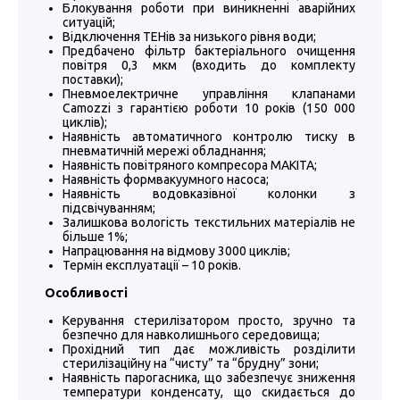
Блокування роботи при виникненні аварійних
ситуацій;
Відключення ТЕНів за низького рівня води;
Предбачено фільтр бактеріального очищення
повітря 0,3 мкм (входить до комплекту
поставки);
Пневмоелектричне управління клапанами
Camozzi з гарантією роботи 10 років (150 000
циклів);
Наявність автоматичного контролю тиску в
пневматичній мережі обладнання;
Наявність повітряного компресора MAKITA;
Наявність формвакуумного насоса;
Наявність водовказівної колонки з
підсвічуванням;
Залишкова вологість текстильних матеріалів не
більше 1%;
Напрацювання на відмову 3000 циклів;
Термін експлуатації – 10 років.
Особливості
Керування стерилізатором просто, зручно та
безпечно для навколишнього середовища;
Прохідний тип дає можливість розділити
стерилізаційну на “чисту” та “брудну” зони;
Наявність парогасника, що забезпечує зниження
температури конденсату, що скидається до