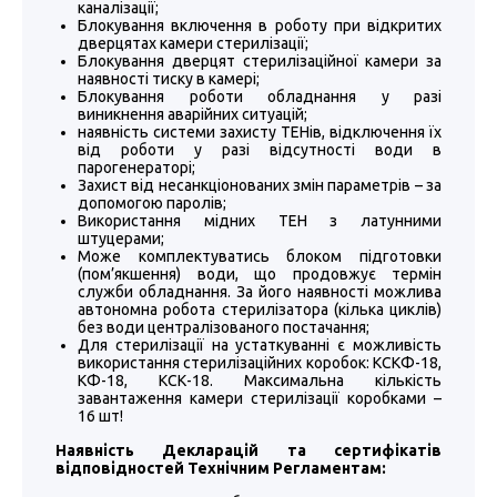
каналізації;
Блокування включення в роботу при відкритих
дверцятах камери стерилізації;
Блокування дверцят стерилізаційної камери за
наявності тиску в камері;
Блокування роботи обладнання у разі
виникнення аварійних ситуацій;
наявність системи захисту ТЕНів, відключення їх
від роботи у разі відсутності води в
парогенераторі;
Захист від несанкціонованих змін параметрів – за
допомогою паролів;
Використання мідних ТЕН з латунними
штуцерами;
Може комплектуватись блоком підготовки
(пом’якшення) води, що продовжує термін
служби обладнання. За його наявності можлива
автономна робота стерилізатора (кілька циклів)
без води централізованого постачання;
Для стерилізації на устаткуванні є можливість
використання стерилізаційних коробок: КСКФ-18,
КФ-18, КСК-18. Максимальна кількість
завантаження камери стерилізації коробками –
16 шт!
Наявність Декларацій та сертифікатів
відповідностей Технічним Регламентам: