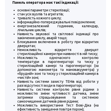
Панель оператора має такі індикації:
основні параметри стерилізації;
стан усіх вузлів та агрегатів;
тривалість кожного циклу;
інформаційно-попереджувальні повідомлення;
енергонезалежний годинник, календар,
лічильник циклів;
Наявність звукової та світлової індикації про
закінчення циклу, аварій тощо;
Блокування включення в роботу при відкритих
дверцятах;
Неможливість відкриття дверцят
стерилізаційної камери при наявності в ній тиску;
Можливість одночасного контролю
температури в парогенераторі та тиску у
стерилізаційній камері та парогенераторі (за
допомогою манометра та мановакууметра) у
«брудній» зоні та тиску у стерилізаційній камері в
«чистій» зоні;
Наявність системи захисту ТЕНів від роботи у
разі відсутності води в парогенераторі;
Наявність системи контролю рівня рідини з
можливістю зміни чутливості датчика, зміни
затримки спрацьовування та системою
самоочищення датчиків рівня рідини;
Можливість використання Тест Бові-Діка (на
ефективність заміщення повітря пором);