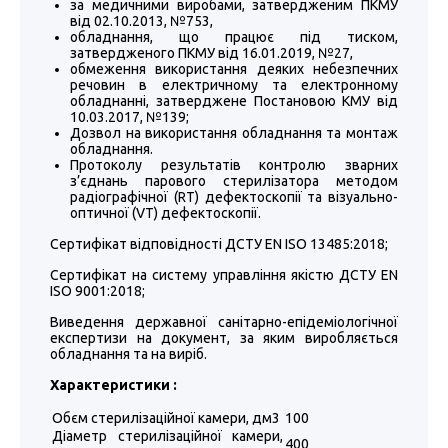
за медичними виробами, затвердженим ПКМУ
від 02.10.2013, №753,
обладнання, що працює під тиском,
затвердженого ПКМУ від 16.01.2019, №27,
обмеження використання деяких небезпечних
речовин в електричному та електронному
обладнанні, затверджене Постановою КМУ від
10.03.2017, №139;
Дозвол на використання обладнання та монтаж
обладнання.
Протоколу результатів контролю зварних
з’єднань парового стерилізатора методом
радіографічної (RT) дефектоскопії та візуально-
оптичної (VT) дефектоскопії.
Сертифікат відповідності ДСТУ EN ISO 13485:2018;
Сертифікат на систему управління якістю ДСТУ EN
ISO 9001:2018;
Виведення державної санітарно-епідеміологічної
експертизи на документ, за яким виробляється
обладнання та на виріб.
Характеристики :
Обєм стерилізаційної камери, дм3
100
Діаметр стерилізаційної камери,
400