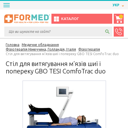
УКР
0
КАТАЛОГ
Головна
Медичне обладнання
Фізіотерапія Німеччина, Голландія, Італія
Фізіотерапія
Стіл для витягування м’язів шиї і попереку GBO TESI ComfoTrac duo
Стіл для витягування м’язів шиї і
попереку GBO TESI ComfoTrac duo