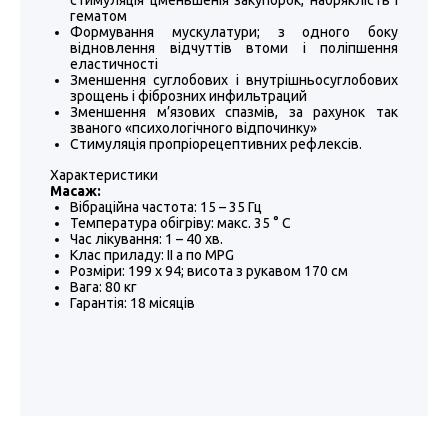
стимуляція цменьшенія закупорок, набряклість і
гематом
Формування мускулатури; з одного боку
відновлення відчуттів втоми і поліпшення
еластичності
Зменшення суглобових і внутрішньосуглобових
зрощень і фіброзних инфильтраций
Зменшення м’язових спазмів, за рахунок так
званого «психологічного відпочинку»
Стимуляція пропріорецептивних рефлексів.
Характеристики
Масаж:
Вібраційна частота: 15 – 35 Гц
Температура обігріву: макс. 35 ° C
Час лікування: 1 – 40 хв.
Клас приладу: II а по MPG
Розміри: 199 х 94; висота з рукавом 170 см
Вага: 80 кг
Гарантія: 18 місяців