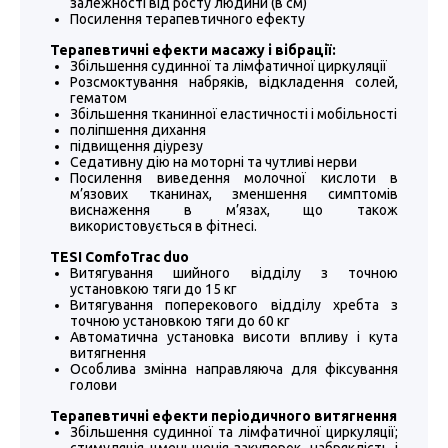
залежності від росту людини (в см)
Посилення терапевтичного ефекту
Терапевтичні ефекти масажу і вібрації:
Збільшення судинної та лімфатичної циркуляції
Розсмоктування набряків, відкладення солей,
гематом
Збільшення тканинної еластичності і мобільності
поліпшення дихання
підвищення діурезу
Седативну дію на моторні та чутливі нерви
Посилення виведення молочної кислоти в
м’язових тканинах, зменшення симптомів
виснаження в м’язах, що також
використовується в фітнесі.
TESI ComfoTrac duo
Витягування шийного відділу з точною
установкою тяги до 15 кг
Витягування поперекового відділу хребта з
точною установкою тяги до 60 кг
Автоматична установка висоти впливу і кута
витягнення
Особлива змінна направляюча для фіксування
голови
Терапевтичні ефекти періодичного витягнення
Збільшення судинної та лімфатичної циркуляції;