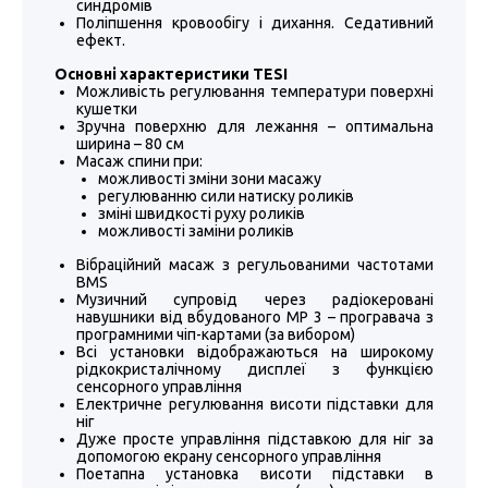
синдромів
Поліпшення кровообігу і дихання. Седативний
ефект.
Основні характеристики TESI
Можливість регулювання температури поверхні
кушетки
Зручна поверхню для лежання – оптимальна
ширина – 80 см
Масаж спини при:
можливості зміни зони масажу
регулюванню сили натиску роликів
зміні швидкості руху роликів
можливості заміни роликів
Вібраційний масаж з регульованими частотами
BMS
Музичний супровід через радіокеровані
навушники від вбудованого MP 3 – програвача з
програмними чіп-картами (за вибором)
Всі установки відображаються на широкому
рідкокристалічному дисплеї з функцією
сенсорного управління
Електричне регулювання висоти підставки для
ніг
Дуже просте управління підставкою для ніг за
допомогою екрану сенсорного управління
Поетапна установка висоти підставки в