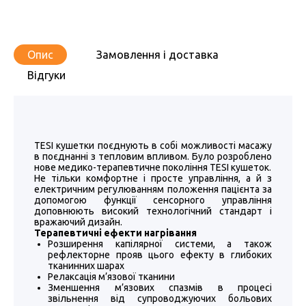
Опис
Замовлення і доставка
Відгуки
TESI кушетки поєднують в собі можливості масажу
в поєднанні з тепловим впливом. Було розроблено
нове медико-терапевтичне покоління TESI кушеток.
Не тільки комфортне і просте управління, а й з
електричним регулюванням положення пацієнта за
допомогою функції сенсорного управління
доповнюють високий технологічний стандарт і
вражаючий дизайн.
Терапевтичні ефекти нагрівання
Розширення капілярної системи, а також
рефлекторне прояв цього ефекту в глибоких
тканинних шарах
Релаксація м’язової тканини
Зменшення м’язових спазмів в процесі
звільнення від супроводжуючих больових