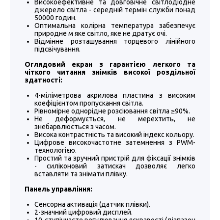
Високоефективне та довговічне світлодіодне
джерело світла - середній термін служби понад
50000 годин.
Оптимальна колірна температура забезпечує
природне м яке світло, яке не дратує очі.
Відмінне розташування торцевого лінійного
підсвічування.
Оглядовий екран з гарантією легкого та
чіткого читання знімків високої роздільної
здатності:
4-міліметрова акрилова пластина з високим
коефіцієнтом пропускання світла.
Рівномірне однорідне розсіювання світла ≥90%.
Не деформується, не мерехтить, не
знебарвлюється з часом.
Висока контрастність та високий індекс кольору.
Цифрове високочастотне затемнення з PWM-
технологією.
Простий та зручний пристрій для фіксації знімків
- силіконовий затискач дозволяє легко
вставляти та знімати плівку.
Панель управління:
Сенсорна активація (датчик плівки).
2-значний цифровий дисплей.