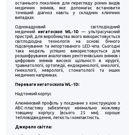
останнього покоління для перегляду різних видів
медичних знімків, яке допомагає встановити
точніший діагноз навіть у складних клінічних
випадках.
Однокадровий світлодіодний
медичний
негатоскоп WL-1D
— ультрасучасний
пристрій, для виробництва якого використовується
світлодіодна технологія на основі бічного
підсвічування та імпортованого LED-чіпа. Сьогодні
така модель успішно використовується для
розшифрування аналогових рентгенівських знімків і
цифрових знімків високої щільності в хірургії,
травматології, ортопедії, ендокринології, онкології,
гінекології, неврології, стоматології та інших
медичних напрямках.
Переваги негатоскопа WL-1D:
Надтонкий корпус
Алюмінієвий профіль у поєднанні з конструкцією з
АБС-пластику забезпечує мінімально можливу
товщину корпусу (всього 25 мм), хороше
тепловідведення, легкість і компактність.
Джерело світла: