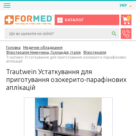
УКР
0
КАТАЛОГ
Головна
Медичне обладнання
Фізіотерапія Німеччина, Голландія, Італія
Фізіотерапія
Trautwein Устаткування для приготування озокерито-парафінових
аплікацій
Trautwein Устаткування для
приготування озокерито-парафінових
аплікацій