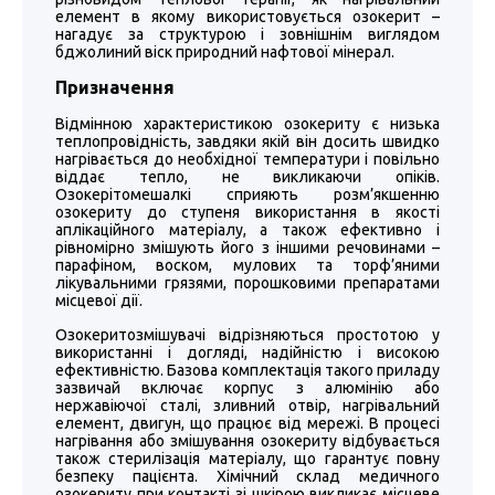
елемент в якому використовується озокерит –
нагадує за структурою і зовнішнім виглядом
бджолиний віск природний нафтової мінерал.
Призначення
Відмінною характеристикою озокериту є низька
теплопровідність, завдяки якій він досить швидко
нагрівається до необхідної температури і повільно
віддає тепло, не викликаючи опіків.
Озокерітомешалкі сприяють розм’якшенню
озокериту до ступеня використання в якості
аплікаційного матеріалу, а також ефективно і
рівномірно змішують його з іншими речовинами –
парафіном, воском, мулових та торф’яними
лікувальними грязями, порошковими препаратами
місцевої дії.
Озокеритозмішувачі відрізняються простотою у
використанні і догляді, надійністю і високою
ефективністю. Базова комплектація такого приладу
зазвичай включає корпус з алюмінію або
нержавіючої сталі, зливний отвір, нагрівальний
елемент, двигун, що працює від мережі. В процесі
нагрівання або змішування озокериту відбувається
також стерилізація матеріалу, що гарантує повну
безпеку пацієнта. Хімічний склад медичного
озокериту при контакті зі шкірою викликає місцеве