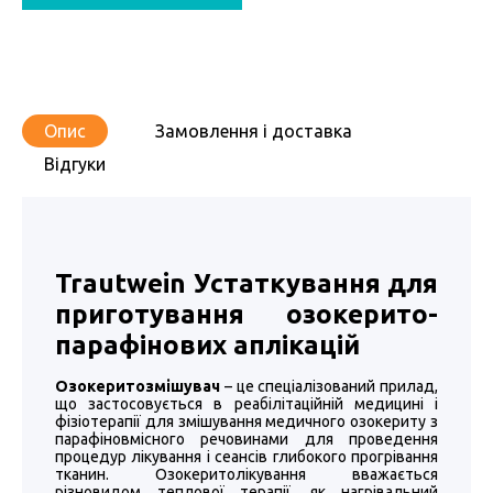
Опис
Замовлення і доставка
Відгуки
Trautwein Устаткування для
приготування озокерито-
парафінових аплікацій
Озокеритозмішувач
– це спеціалізований прилад,
що застосовується в реабілітаційній медицині і
фізіотерапії для змішування медичного озокериту з
парафіновмісного речовинами для проведення
процедур лікування і сеансів глибокого прогрівання
тканин. Озокеритолікування вважається
різновидом теплової терапії, як нагрівальний