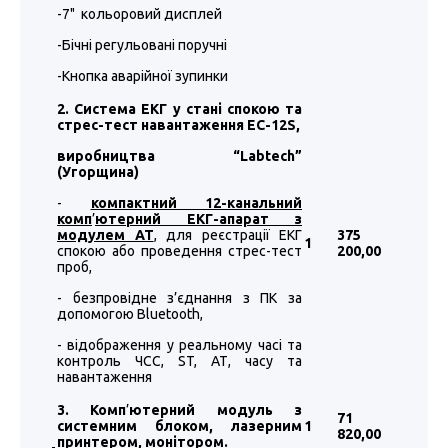
-7" кольоровий дисплей
-Бічні регульовані поручні
-Кнопка аварійної зупинки
2. Система ЕКГ у стані спокою та
стрес-тест навантаження EC-12S,
виробництва “
Labtech
”
(Угорщина)
-
компактний 12-канальний
комп
’
ютерний ЕКГ-апарат з
модулем АТ
, для реєстрації ЕКГ
375
1
спокою або проведення стрес-тест
200
,00
проб,
- безпровідне з’єднання з ПК за
допомогою Bluetooth,
- відображення у реальному часі та
контроль ЧСС, ST, АТ, часу та
навантаження
3. Комп
’
ютерний модуль з
71
системним блоком, лазерним
1
820
,00
принтером, монітором.