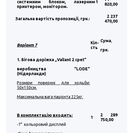
системним блоком, лазерним
1
820
,00
принтером, монітором.
2 237
Загальна вартість пропозиції, грн.:
470
,00
Сума
,
Кіл-
Варіант 7
сть
грн.
1. Бігова доріжка „Valiant 2 cpet”
виробництва “LODE”
(Нідерланди)
Розміри поверхні для ходьби:
50х150см.
Максимальна вага пацієнта 225кг.
2 289
В комплектацію входить:
1
750
,00
-7" кольоровий дисплей