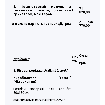
3. Комп
’
ютерний модуль з
71
системним блоком, лазерним
1
820
,00
принтером, монітором.
2 736
Загальна вартість пропозиції, грн.:
770
,00
Сума
,
Кіл-
Варіант 8
сть
грн.
1. Бігова доріжка „Valiant 2 cpet”
виробництва “LODE”
(Нідерланди)
Розміри поверхні для ходьби:
50х150см.
Максимальна вага пацієнта 225кг.