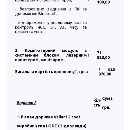
проведення стрес-тест проб,
100
,00
- безпровідне з’єднання з ПК за
допомогою Bluetooth,
- відображення у реальному часі та
контроль ЧСС, ST, АТ, часу та
навантаження
3. Комп
’
ютерний модуль з
71
системним блоком, лазерним
1
820
,00
принтером, монітором.
1 626
Загальна вартість пропозиції, грн.:
870
,00
Сума
,
Кіл-
Варіант
2
сть
грн.
1. Бігова доріжка Valiant 2 cpet
виробництва LODE (Нідерланди)