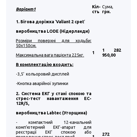
Кіл-
Сума,
Варіант1
сть
грн.
1. Бігова доріжка
’
Valiant 2 cpet
’
виробництва LODE (Нідерланди)
Розміри поверхні для ходьби:
50
х1
50
см.
1 282
1
Максимальна вага пацієнта 225кг.
950
,00
В комплектацію входить:
-3,5’ кольоровий дисплей
-Кнопка аварійної зупинки
2. Система ЕКГ у стані спокою та
стрес-тест навантаження EC-
12R/S,
виробництва
Labtec
(Угорщина)
- компактний 12-канальний
комп’ютерний ЕКГ-апарат для
реєстрації ЕКГ спокою або
272
1