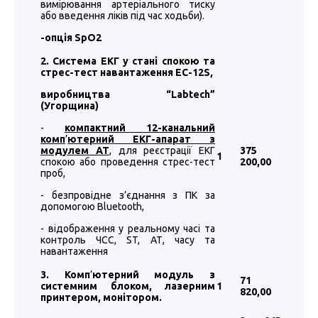
вимірювання артеріального тиску
або введення ліків під час ходьби).
-
опція
SpO2
2. Система ЕКГ у стані спокою та
стрес-тест навантаження EC-12S,
виробництва “
Labtech
”
(Угорщина)
-
компактний 12-канальний
комп
’
ютерний ЕКГ-апарат з
модулем АТ
, для реєстрації ЕКГ
375
1
спокою або проведення стрес-тест
200
,00
проб,
- безпровідне з’єднання з ПК за
допомогою Bluetooth,
- відображення у реальному часі та
контроль ЧСС, ST, АТ, часу та
навантаження
3. Комп
’
ютерний модуль з
71
системним блоком, лазерним
1
820
,00
принтером, монітором.