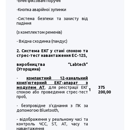
-Бічні фіксовані поручні
-Кнопка аварійної зупинки
-Система безпеки та захисту від
падіння
(з комплектом ременів)
- Вхідна сходинка (пандус)
2. Система ЕКГ у стані спокою та
стрес-тест навантаження EC-12S,
виробництва “
Labtech
”
(Угорщина)
-
компактний 12-канальний
комп
’
ютерний ЕКГ-апарат з
модулем АТ
, для реєстрації ЕКГ
375
1
спокою або проведення стрес-тест
200
,00
проб,
- безпровідне з’єднання з ПК за
допомогою Bluetooth,
- відображення у реальному часі та
контроль ЧСС, ST, АТ, часу та
навантаження