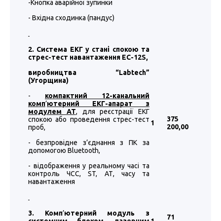
-Кнопка аварійної зупинки
- Вхідна сходинка (пандус)
2. Система ЕКГ у стані спокою та
стрес-тест навантаження EC-12S,
виробництва “
Labtech
”
(Угорщина)
-
компактний 12-канальний
комп
’
ютерний ЕКГ-апарат з
модулем АТ
, для реєстрації ЕКГ
375
спокою або проведення стрес-тест
1
200
,00
проб,
- безпровідне з’єднання з ПК за
допомогою Bluetooth,
- відображення у реальному часі та
контроль ЧСС, ST, АТ, часу та
навантаження
3. Комп
’
ютерний модуль з
71