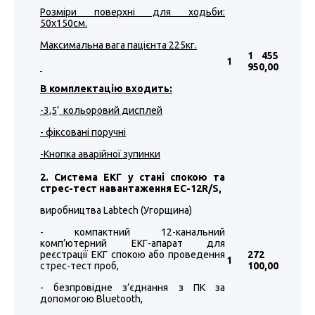
Розміри поверхні для ходьби:
50
х1
5
0см.
Максимальна вага пацієнта 225кг.
1 455
1
950
,00
В комплектацію входить:
-3,5
’
кольоровий дисплей
- фіксовані поручні
-Кнопка аварійної зупинки
2. Система ЕКГ у стані спокою та
стрес-тест навантаження EC-12R/S,
виробництва Labtech (Угорщина)
- компактний 12-канальний
комп’ютерний ЕКГ-апарат для
реєстрації ЕКГ спокою або проведення
272
1
стрес-тест проб,
100
,00
- безпровідне з’єднання з ПК за
допомогою Bluetooth,