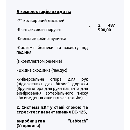
В комплектацію входить:
-7" кольоровий дисплей
2 487
1
-Бічні фіксовані поручні
500
,00
-Кнопка аварійної зупинки
-Система безпеки та захисту від
падіння
(з комплектом ременів)
- Вхідна сходинка (пандус)
-
Універсальна опора для рук
(підлокітник) для бігової доріжки
(Зручна опора для руки пацієнта для
вимірювання артеріального тиску
або введення ліків під час ходьби).
2. Система ЕКГ у стані спокою та
стрес-тест навантаження EC-12S,
виробництва “
Labtech
”
(Угорщина)