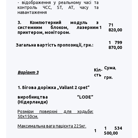
- відображення у реальному часі та
контроль ЧСС, ST, АТ, часу та
навантаження
3. Компютерний модуль з
71
системним блоком, лазерним
1
820
,00
принтером, монітором.
1 799
Загальна вартість пропозиції, грн.:
870
,00
Сума
,
Кіл-
Варіант 3
сть
грн.
1. Бігова доріжка „Valiant 2 cpet”
виробництва “LODE”
(Нідерланди)
Розміри поверхні для ходьби:
50х150см.
Максимальна вага пацієнта 225кг.
1 534
1
500
,00