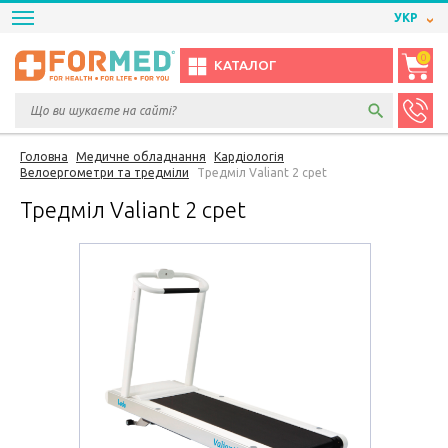
УКР
0
КАТАЛОГ
Головна
Медичне обладнання
Кардіологія
Велоергометри та тредміли
Тредміл Valiant 2 cpet
Тредміл Valiant 2 cpet