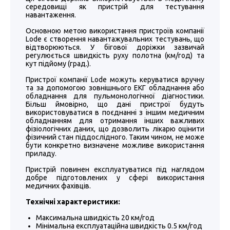
середовищі як пристрій для тестування
навантаження.
Основною метою використання пристроїв компанії
Lode є створення навантажувальних тестувань, що
відтворюються. У бігової доріжки зазвичай
регулюється швидкість руху полотна (км/год) та
кут підйому (град.).
Пристрої компанії Lode можуть керуватися вручну
та за допомогою зовнішнього ЕКГ обладнання або
обладнання для пульмонологічної діагностики.
Більш ймовірно, що дані пристрої будуть
використовуватися в поєднанні з іншим медичним
обладнанням для отримання інших важливих
фізіологічних даних, що дозволить лікарю оцінити
фізичний стан піддослідного. Таким чином, не може
бути конкретно визначене можливе використання
приладу.
Пристрій повинен експлуатуватися під наглядом
добре підготовлених у сфері використання
медичних фахівців.
Технічні характеристики:
Максимальна швидкість 20 км/год
Мінімальна експлуатаційна швидкість 0.5 км/год