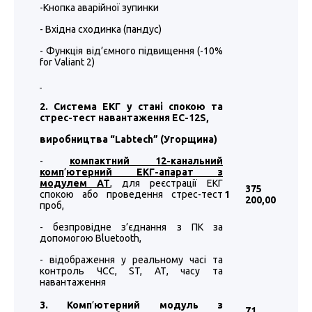
-Кнопка аварійної зупинки
- Вхідна сходинка (пандус)
- Функція від’ємного підвищення (-10%
for Valiant 2)
2. Система ЕКГ у стані спокою та
стрес-тест навантаження EC-12S,
виробництва “
Labtech
”
(Угорщина)
-
компактний 12-канальний
комп
’
ютерний ЕКГ-апарат з
модулем АТ
, для реєстрації ЕКГ
375
спокою або проведення стрес-тест
1
200
,00
проб,
- безпровідне з’єднання з ПК за
допомогою Bluetooth,
- відображення у реальному часі та
контроль ЧСС, ST, АТ, часу та
навантаження
3. Комп
’
ютерний модуль з
71