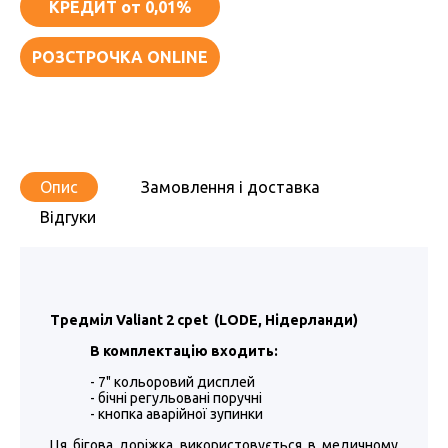
КРЕДИТ
от 0,01%
РОЗСТРОЧКА ONLINE
Опис
Замовлення і доставка
Відгуки
Тредміл Valiant 2 cpet (LODE, Нідерланди)
В комплектацію входить:
- 7" кольоровий дисплей
- бічні регульовані поручні
- кнопка аварійної зупинки
Ця бігова доріжка використовується в медичному