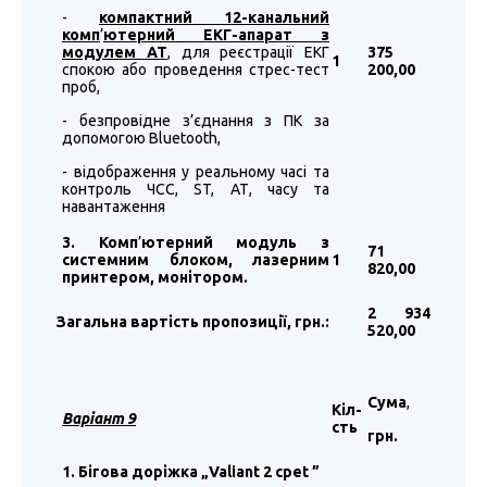
-
компактний 12-канальний
комп
’
ютерний ЕКГ-апарат з
модулем АТ
, для реєстрації ЕКГ
375
1
спокою або проведення стрес-тест
200
,00
проб,
- безпровідне з’єднання з ПК за
допомогою Bluetooth,
- відображення у реальному часі та
контроль ЧСС, ST, АТ, часу та
навантаження
3. Комп
’
ютерний модуль з
71
системним блоком, лазерним
1
820
,00
принтером, монітором.
2 934
Загальна вартість пропозиції, грн.:
520
,00
Сума
,
Кіл-
Варіант 9
сть
грн.
1. Бігова доріжка „Valiant 2 cpet
”