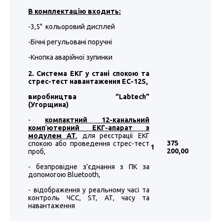
В комплектацію входить:
-3,5" кольоровий дисплей
-Бічні регульовані поручні
-Кнопка аварійної зупинки
2. Система ЕКГ у стані спокою та
стрес-тест навантаження EC-12S,
виробництва “
Labtech
”
(Угорщина)
-
компактний 12-канальний
комп
’
ютерний ЕКГ-апарат з
модулем АТ
, для реєстрації ЕКГ
375
спокою або проведення стрес-тест
1
200
,00
проб,
- безпровідне з’єднання з ПК за
допомогою Bluetooth,
- відображення у реальному часі та
контроль ЧСС, ST, АТ, часу та
навантаження