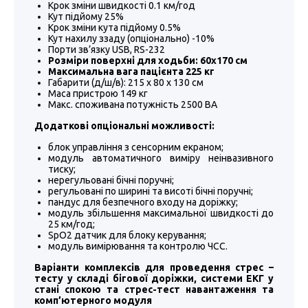
Крок зміни швидкості 0.1 км/год
Кут підйому 25%
Крок зміни кута підйому 0.5%
Кут нахилу ззаду (опціонально) -10%
Порти зв’язку USB, RS-232
Розміри поверхні для ходьби: 60х170 см
Максимальна вага пацієнта 225 кг
Габарити (д/ш/в): 215 х 80 х 130 см
Маса пристрою 149 кг
Макс. споживана потужність 2500 ВА
Додаткові опціональні можливості:
блок управління з сенсорним екраном;
модуль автоматичного виміру неінвазивного
тиску;
нерегульовані бічні поручні;
регульовані по ширині та висоті бічні поручні;
пандус для безпечного входу на доріжку;
модуль збільшення максимальної швидкості до
25 км/год;
SpO2 датчик для блоку керування;
модуль вимірювання та контролю ЧСС.
Варіанти комплексів для проведення стрес –
тесту у складі бігової доріжки, системи ЕКГ у
стані спокою та стрес-тест навантаження та
комп’ютерного модуля