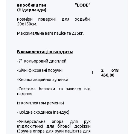
виробництва “LODE”
(Нідерланди)
Розміри поверхні для ходьби:
50х150см.
Максимальна вага пацієнта 225кг.
В комплектацію входить:
-7" кольоровий дисплей
-Бічні фіксовані поручні
2 618
1
450
,00
-Кнопка аварійної зупинки
-Система безпеки та захисту від
падіння
(з комплектом ременів)
- Вхідна сходинка (пандус)
-
Універсальна опора для рук
(підлокітник) для бігової доріжки
(Зручна опора для руки пацієнта для