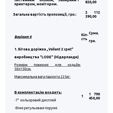
системним блоком, лазерним
1
820
,00
принтером, монітором.
2 112
Загальна вартість пропозиції, грн.:
390
,00
Сума
,
Кіл-
Варіант 6
сть
грн.
1. Бігова доріжка „Valiant 2 cpet”
виробництва “LODE” (Нідерланди)
Розміри поверхні для ходьби:
50х150см.
Максимальна вага пацієнта 225кг.
В комплектацію входить:
1 790
1
450
,00
-7" кольоровий дисплей
-Бічні регульовані поручні