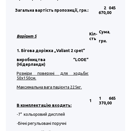
2 045
Загальна вартість пропозиції, грн.:
670
,00
Сума
,
Кіл-
Варіант 5
сть
грн.
1. Бігова доріжка „Valiant 2 cpet”
виробництва “LODE”
(Нідерланди)
Розміри поверхні для ходьби:
50х150см.
Максимальна вага пацієнта 225кг.
1 665
1
370
,00
В комплектацію входить:
-7" кольоровий дисплей
-Бічні регульовані поручні