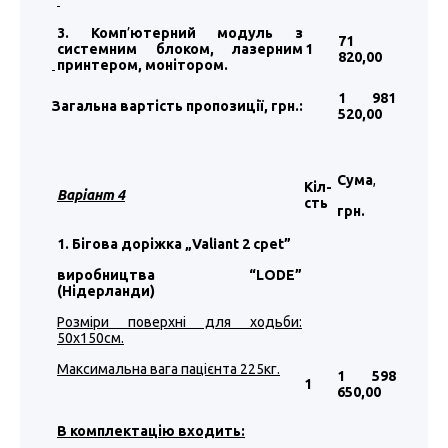
3. Комп
’
ютерний модуль з
71
системним блоком, лазерним
1
820
,00
принтером, монітором.
1 981
Загальна вартість пропозиції, грн.:
520
,00
Сума
,
Кіл-
Варіант 4
сть
грн.
1. Бігова доріжка „Valiant 2 cpet”
виробництва “LODE”
(Нідерланди)
Розміри поверхні для ходьби:
50х150см.
Максимальна вага пацієнта 225кг.
1 598
1
650
,00
В комплектацію входить: