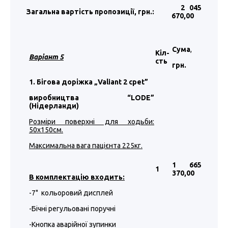
2 045
Загальна вартість пропозиції, грн.:
670
,00
Сума
,
Кіл-
Варіант 5
сть
грн.
1. Бігова доріжка „Valiant 2 cpet”
виробництва “LODE”
(Нідерланди)
Розміри поверхні для ходьби:
50х150см.
Максимальна вага пацієнта 225кг.
1 665
1
370
,00
В комплектацію входить:
-7" кольоровий дисплей
-Бічні регульовані поручні
-Кнопка аварійної зупинки