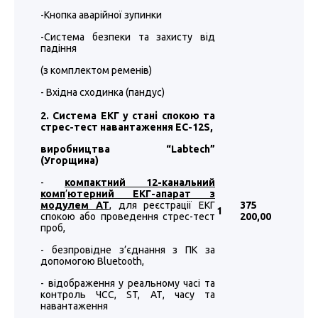
-Кнопка аварійної зупинки
-Система безпеки та захисту від
падіння
(з комплектом ременів)
- Вхідна сходинка (пандус)
2. Система ЕКГ у стані спокою та
стрес-тест навантаження EC-12S,
виробництва “
Labtech
”
(Угорщина)
-
компактний 12-канальний
комп
’
ютерний ЕКГ-апарат з
модулем АТ
, для реєстрації ЕКГ
375
1
спокою або проведення стрес-тест
200
,00
проб,
- безпровідне з’єднання з ПК за
допомогою Bluetooth,
- відображення у реальному часі та
контроль ЧСС, ST, АТ, часу та
навантаження