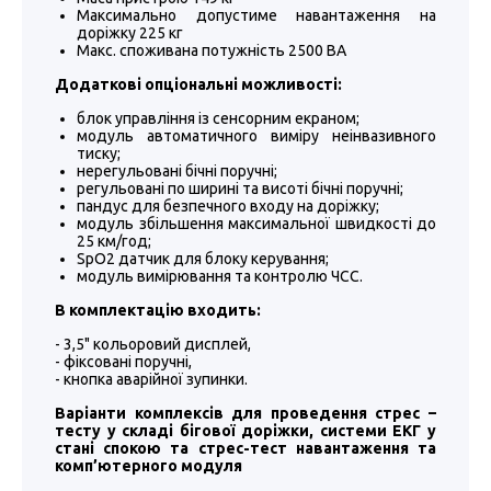
Максимально допустиме навантаження на
доріжку 225 кг
Макс. споживана потужність 2500 ВА
Додаткові опціональні можливості:
блок управління із сенсорним екраном;
модуль автоматичного виміру неінвазивного
тиску;
нерегульовані бічні поручні;
регульовані по ширині та висоті бічні поручні;
пандус для безпечного входу на доріжку;
модуль збільшення максимальної швидкості до
25 км/год;
SpO2 датчик для блоку керування;
модуль вимірювання та контролю ЧСС.
В комплектацію входить:
- 3,5" кольоровий дисплей,
- фіксовані поручні,
- кнопка аварійної зупинки.
Варіанти комплексів для проведення стрес –
тесту у складі бігової доріжки, системи ЕКГ у
стані спокою та стрес-тест навантаження та
комп’ютерного модуля