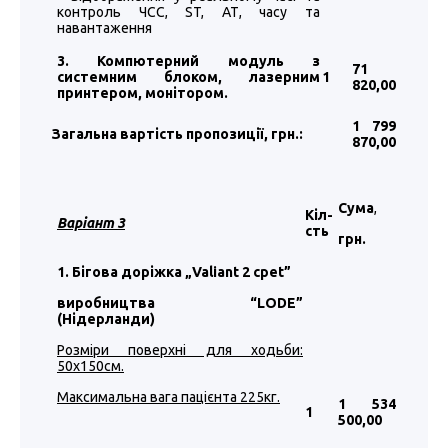
контроль ЧСС, ST, АТ, часу та
навантаження
3. Компютерний модуль з
71
системним блоком, лазерним
1
820
,00
принтером, монітором.
1 799
Загальна вартість пропозиції, грн.:
870
,00
Сума
,
Кіл-
Варіант 3
сть
грн.
1. Бігова доріжка „Valiant 2 cpet”
виробництва “LODE”
(Нідерланди)
Розміри поверхні для ходьби:
50х150см.
Максимальна вага пацієнта 225кг.
1 534
1
500
,00