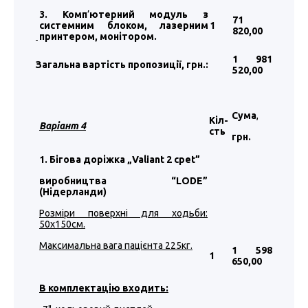
3. Комп
’
ютерний модуль з
71
системним блоком, лазерним
1
820
,00
принтером, монітором.
1 981
Загальна вартість пропозиції, грн.:
520
,00
Сума
,
Кіл-
Варіант 4
сть
грн.
1. Бігова доріжка „Valiant 2 cpet”
виробництва “LODE”
(Нідерланди)
Розміри поверхні для ходьби:
50х150см.
Максимальна вага пацієнта 225кг.
1 598
1
650
,00
В комплектацію входить: