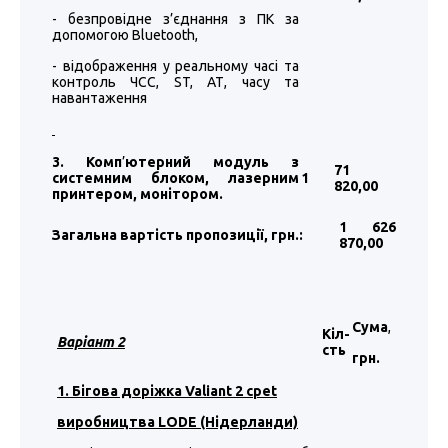
- безпровідне з’єднання з ПК за
допомогою Bluetooth,
- відображення у реальному часі та
контроль ЧСС, ST, АТ, часу та
навантаження
3. Комп
’
ютерний модуль з
71
системним блоком, лазерним
1
820
,00
принтером, монітором.
1 626
Загальна вартість пропозиції, грн.:
870
,00
Сума
,
Кіл-
Варіант
2
сть
грн.
1. Бігова доріжка Valiant 2 cpet
виробництва LODE (Нідерланди)