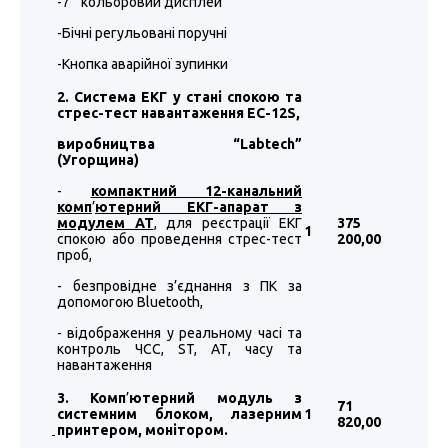
-7" кольоровий дисплей
-Бічні регульовані поручні
-Кнопка аварійної зупинки
2. Система ЕКГ у стані спокою та
стрес-тест навантаження EC-12S,
виробництва “
Labtech
”
(Угорщина)
-
компактний 12-канальний
комп
’
ютерний ЕКГ-апарат з
модулем АТ
, для реєстрації ЕКГ
375
1
спокою або проведення стрес-тест
200
,00
проб,
- безпровідне з’єднання з ПК за
допомогою Bluetooth,
- відображення у реальному часі та
контроль ЧСС, ST, АТ, часу та
навантаження
3. Комп
’
ютерний модуль з
71
системним блоком, лазерним
1
820
,00
принтером, монітором.