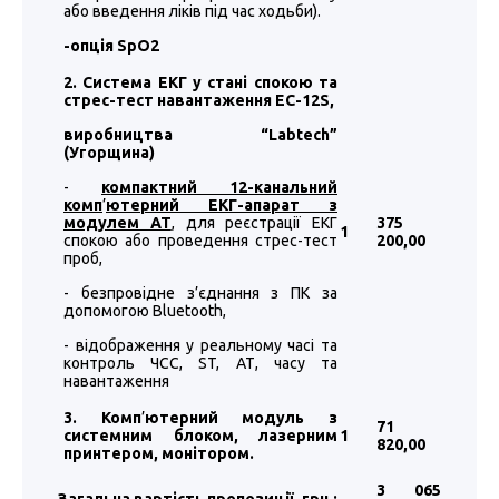
або введення ліків під час ходьби).
-
опція
SpO2
2. Система ЕКГ у стані спокою та
стрес-тест навантаження EC-12S,
виробництва “
Labtech
”
(Угорщина)
-
компактний 12-канальний
комп
’
ютерний ЕКГ-апарат з
модулем АТ
, для реєстрації ЕКГ
375
1
спокою або проведення стрес-тест
200
,00
проб,
- безпровідне з’єднання з ПК за
допомогою Bluetooth,
- відображення у реальному часі та
контроль ЧСС, ST, АТ, часу та
навантаження
3. Комп
’
ютерний модуль з
71
системним блоком, лазерним
1
820
,00
принтером, монітором.
3 065