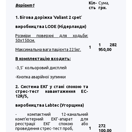
Кіл-
Сума,
Варіант1
сть
грн.
1. Бігова доріжка
’
Valiant 2 cpet
’
виробництва LODE (Нідерланди)
Розміри поверхні для ходьби:
50
х1
50
см.
1 282
1
Максимальна вага пацієнта 225кг.
950
,00
В комплектацію входить:
-3,5’ кольоровий дисплей
-Кнопка аварійної зупинки
2. Система ЕКГ у стані спокою та
стрес-тест навантаження EC-
12R/S,
виробництва
Labtec
(Угорщина)
- компактний 12-канальний
комп’ютерний ЕКГ-апарат для
реєстрації ЕКГ спокою або
272
1
проведення стрес-тест проб,
100
,00