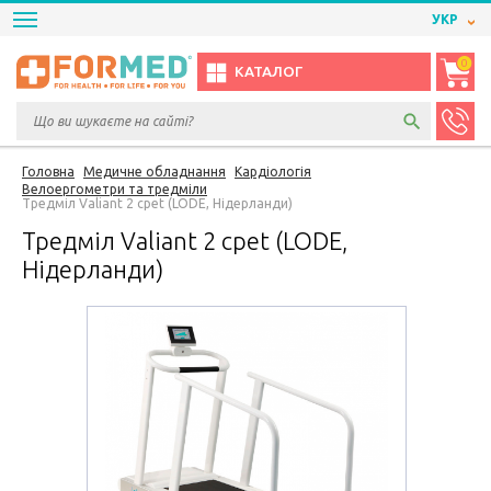
УКР
0
КАТАЛОГ
Головна
Медичне обладнання
Кардіологія
Велоергометри та тредміли
Тредміл Valiant 2 cpet (LODE, Нідерланди)
Тредміл Valiant 2 cpet (LODE,
Нідерланди)