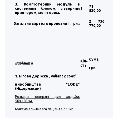
3. Комп
’
ютерний модуль з
71
системним блоком, лазерним
1
820
,00
принтером, монітором.
2 736
Загальна вартість пропозиції, грн.:
770
,00
Сума
,
Кіл-
Варіант 8
сть
грн.
1. Бігова доріжка „Valiant 2 cpet”
виробництва “LODE”
(Нідерланди)
Розміри поверхні для ходьби:
50х150см.
Максимальна вага пацієнта 225кг.