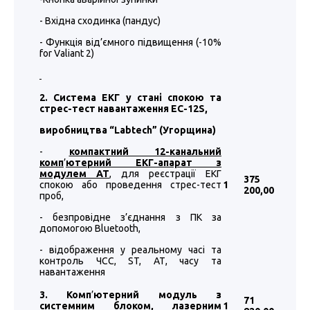
- Вхідна сходинка (пандус)
- Функція від’ємного підвищення (-10%
for Valiant 2)
2. Система ЕКГ у стані спокою та
стрес-тест навантаження EC-12S,
виробництва “
Labtech
”
(Угорщина)
-
компактний 12-канальний
комп
’
ютерний ЕКГ-апарат з
модулем АТ
, для реєстрації ЕКГ
375
спокою або проведення стрес-тест
1
200
,00
проб,
- безпровідне з’єднання з ПК за
допомогою Bluetooth,
- відображення у реальному часі та
контроль ЧСС, ST, АТ, часу та
навантаження
3. Комп
’
ютерний модуль з
71
системним блоком, лазерним
1