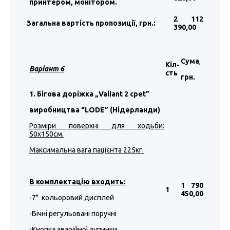
принтером, монітором.
2 112
Загальна вартість пропозиції, грн.:
390
,00
Сума
,
Кіл-
Варіант 6
сть
грн.
1. Бігова доріжка „Valiant 2 cpet”
виробництва “LODE” (Нідерланди)
Розміри поверхні для ходьби:
50х150см.
Максимальна вага пацієнта 225кг.
В комплектацію входить:
1 790
1
450
,00
-7" кольоровий дисплей
-Бічні регульовані поручні
-Кнопка аварійної зупинки