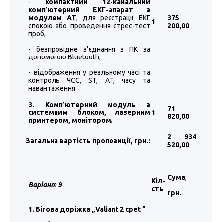
-
компактний 12-канальний
комп
’
ютерний ЕКГ-апарат з
модулем АТ
, для реєстрації ЕКГ
375
1
спокою або проведення стрес-тест
200
,00
проб,
- безпровідне з’єднання з ПК за
допомогою Bluetooth,
- відображення у реальному часі та
контроль ЧСС, ST, АТ, часу та
навантаження
3. Комп
’
ютерний модуль з
71
системним блоком, лазерним
1
820
,00
принтером, монітором.
2 934
Загальна вартість пропозиції, грн.:
520
,00
Сума
,
Кіл-
Варіант 9
сть
грн.
1. Бігова доріжка „Valiant 2 cpet
”