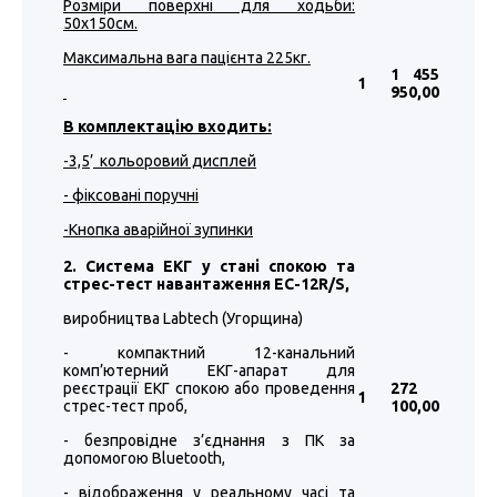
Розміри поверхні для ходьби:
50
х1
5
0см.
Максимальна вага пацієнта 225кг.
1 455
1
950
,00
В комплектацію входить:
-3,5
’
кольоровий дисплей
- фіксовані поручні
-Кнопка аварійної зупинки
2. Система ЕКГ у стані спокою та
стрес-тест навантаження EC-12R/S,
виробництва Labtech (Угорщина)
- компактний 12-канальний
комп’ютерний ЕКГ-апарат для
реєстрації ЕКГ спокою або проведення
272
1
стрес-тест проб,
100
,00
- безпровідне з’єднання з ПК за
допомогою Bluetooth,
- відображення у реальному часі та