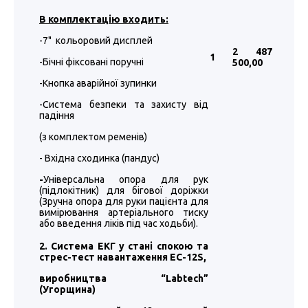
В комплектацію входить:
-7" кольоровий дисплей
2 487
1
-Бічні фіксовані поручні
500
,00
-Кнопка аварійної зупинки
-Система безпеки та захисту від
падіння
(з комплектом ременів)
- Вхідна сходинка (пандус)
-
Універсальна опора для рук
(підлокітник) для бігової доріжки
(Зручна опора для руки пацієнта для
вимірювання артеріального тиску
або введення ліків під час ходьби).
2. Система ЕКГ у стані спокою та
стрес-тест навантаження EC-12S,
виробництва “
Labtech
”
(Угорщина)