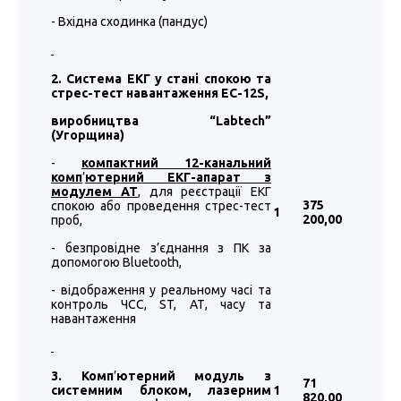
- Вхідна сходинка (пандус)
2. Система ЕКГ у стані спокою та
стрес-тест навантаження EC-12S,
виробництва “
Labtech
”
(Угорщина)
-
компактний 12-канальний
комп
’
ютерний ЕКГ-апарат з
модулем АТ
, для реєстрації ЕКГ
375
спокою або проведення стрес-тест
1
200
,00
проб,
- безпровідне з’єднання з ПК за
допомогою Bluetooth,
- відображення у реальному часі та
контроль ЧСС, ST, АТ, часу та
навантаження
3. Комп
’
ютерний модуль з
71
системним блоком, лазерним
1
820
,00