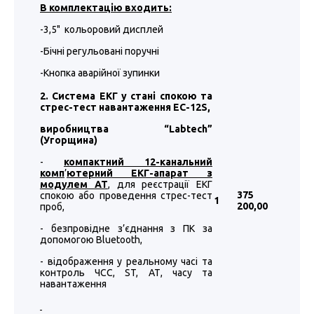
В комплектацію входить:
-3,5" кольоровий дисплей
-Бічні регульовані поручні
-Кнопка аварійної зупинки
2. Система ЕКГ у стані спокою та
стрес-тест навантаження EC-12S,
виробництва “
Labtech
”
(Угорщина)
-
компактний 12-канальний
комп
’
ютерний ЕКГ-апарат з
модулем АТ
, для реєстрації ЕКГ
375
спокою або проведення стрес-тест
1
200
,00
проб,
- безпровідне з’єднання з ПК за
допомогою Bluetooth,
- відображення у реальному часі та
контроль ЧСС, ST, АТ, часу та
навантаження