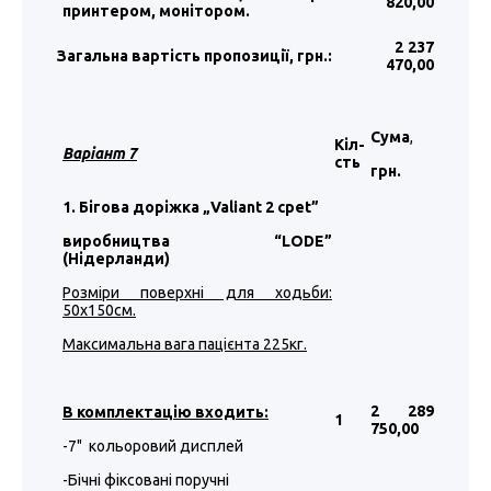
820
,00
принтером, монітором.
2 237
Загальна вартість пропозиції, грн.:
470
,00
Сума
,
Кіл-
Варіант 7
сть
грн.
1. Бігова доріжка „Valiant 2 cpet”
виробництва “LODE”
(Нідерланди)
Розміри поверхні для ходьби:
50х150см.
Максимальна вага пацієнта 225кг.
2 289
В комплектацію входить:
1
750
,00
-7" кольоровий дисплей
-Бічні фіксовані поручні