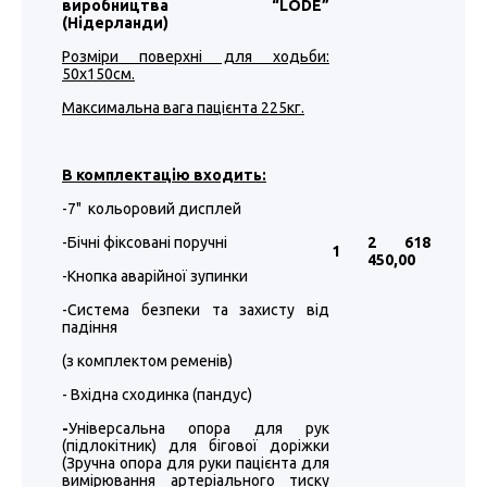
виробництва “LODE”
(Нідерланди)
Розміри поверхні для ходьби:
50х150см.
Максимальна вага пацієнта 225кг.
В комплектацію входить:
-7" кольоровий дисплей
-Бічні фіксовані поручні
2 618
1
450
,00
-Кнопка аварійної зупинки
-Система безпеки та захисту від
падіння
(з комплектом ременів)
- Вхідна сходинка (пандус)
-
Універсальна опора для рук
(підлокітник) для бігової доріжки
(Зручна опора для руки пацієнта для
вимірювання артеріального тиску