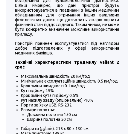
обладнання для пульмонологічної діагностики.
Більш ймовірно, що дані пристрої будуть
використовуватися в поєднанні з іншим медичним
обладнанням для отримання інших важливих
фізіологічних даних, що дозволить лікарю оцінити
фізичний стан піддослідного. Таким чином, не може
бути конкретно визначене можливе використання
приладу.
Пристрій повинен експлуатуватися під наглядом
добре підготовлених у сфері використання
медичних фахівців.
Технічні характеристики тредмилу Valiant 2
cpet:
Максимальна швидкість 20 км/год
Мінімальна експлуатаційна швидкість 0.5 км/год
Крок зміни швидкості 0.1 км/год
Кут підйому 25%
Крок зміни кута підйому 0.5%
Кут нахилу ззаду (опціонально) -10%
Порти зв’язку USB, RS-232
Розміри полотна:
Довжина полотна 150 см
Ширина полотна 50 см
Габарити (д/ш/в): 215 х 80 х 130 см
Маса пристрою 149 кг