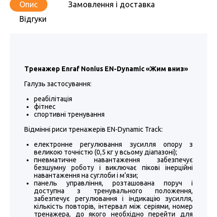
Опис
Замовлення і доставка
Відгуки
Тренажер Enraf Nonius EN-Dynamic «Жим вниз»
Галузь застосування:
реабілітація
фітнес
спортивні тренування
Відмінні риси тренажерів EN-Dynamic Track:
електронне регулювання зусилля опору з
великою точністю (0,5 кг у всьому діапазоні);
пневматичне навантаження забезпечує
безшумну роботу і виключає пікові інерційні
навантаження на суглоби і м’язи;
панель управління, розташована поруч і
доступна з тренувального положення,
забезпечує регулювання і індикацію зусилля,
кількість повторів, інтервал між серіями, номер
тренажера, до якого необхідно перейти для