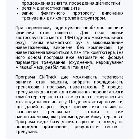
продовження заняття, проведення діагностики
режим діагностики пацієнта;
запис фактичного протоколу виконання
тренування для контролю інструктором.
При первинному відвідуванні необхідно оцінити
фізичний стан пацієнта. Для такої оцінки
застосовується метод 1RM (одного максимального
руху). Таким вважається рух з максимальним
навантаженням, виконане без компенсації. Це
навантаження заноситься в пам’ять комп’ютера, і на
його основі програма вже автоматично формує
параметри тренування (схуднення, нарощування
м’язової маси, реабілітація і так далі).
Програма EN-Track дає можливість терапевта
оцінити стан пацієнта, вибрати послідовність
тренажерів і програму навантажень. В процесі
тренування дані про хід її виконання переносяться в
комп’ютер терапевта на смарт-карті і зберігаються
для подальшого аналізу. Це дозволяє гарантувати,
що даний пацієнт буде тренуватися тільки на
зазначених тренажерах і тільки з тим
навантаженням, яке рекомендував йому терапевт.
Програма веде базу даних пацієнтів, з огляду на
попередні призначення, результати тестів і
тренувань.