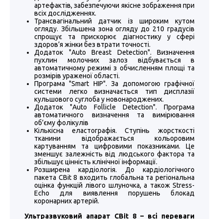
артефактів, забезпечуючи якісне зображення при
всіх дослідженнях.
Трансвагінальний датчик із широким кутом
огляду. Збільшена зона огляду до 210 градусів
спрощує та прискорює діагностику у сфері
здоров’я жінки без втрати точності.
Додаток "Auto Breast Detection". Визначення
пухлин молочних залоз відбувається в
автоматичному режимі з обчисленням площі та
розмірів ураженої області.
Програма "Smart HIP". За допомогою графічної
системи легко визначається тип дисплазії
кульшового суглоба у новонароджених.
Додаток "Auto Follicle Detection". Програма
автоматичного визначення та вимірювання
об’єму фолікулів
Кількісна еластографія. Ступінь жорсткості
тканини відображається кольоровим
картуванням та цифровими показниками. Це
зменшує залежність від людського фактора та
збільшує цінність клінічної інформації.
Розширена кардіологія. До кардіологічного
пакета CBit 8 входить глобальна та регіональна
оцінка функцій лівого шлуночка, а також Stress-
Echo для виявлення порушень блокад
коронарних артерій.
Ультразвуковий апарат CBit 8 – всі переваги