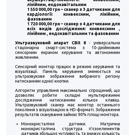
лінійним, ендокавітальним
1 550 000,00 грн – сканер з 3 датчиками для
кардіології: конвексним, лінійним,
фазованим
1 720 000,00 грн – сканер з 4 датчиками для
всіх видів дослідження: конвексним ,
лінійним , ендокавітальним та фазованим
Ультразвуковий апарат CBit 8
- універсальна
стаціонарна смарт-система з 10-дюймовим
сенсорним екраном керування та автономним
живленням.
Сенсорний монітор працює в режимі керування та
візуалізації. Панель керування змінюється на
ультразвукове зображення вибраного регіону
натисканням однієї кнопки.
Алгоритм управління максимально спрощений, що
дозволяє робити складні мультирежимні
дослідження натисканням кількох клавіш.
Ультразвуковий сканер має монітор останнього
покоління з візуалізацією в HD-форматі. Зображення
результатів сканування займає 90% площі монітора.
Монокристалічні датчики. Матрична
монокристалічна структура п’єзоелементів
датчиків збільшує чутливість та знижує кількість