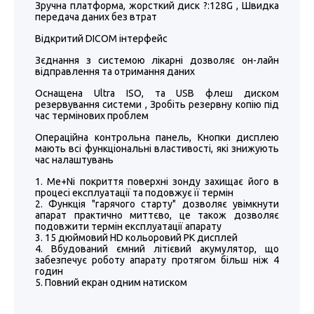
Зручна платформа, жорсткий диск ?:128G , Швидка
передача даних без втрат
Відкритий DICOM інтерфейс
Зєднання з системою лікарні дозволяє он-лайн
відправлення та отримання даних
Оснащена Ultra ISO, та USB флеш диском
резервування системи , Зробіть резервну копію під
час термінових проблем
Операційна контрольна панель, Кнопки дисплею
мають всі функціональні властивості, які знижують
час налаштувань
Me+Ni покриття поверхні зонду захищає його в
процесі експлуатації та подовжує її термін
Функція "гарячого старту" дозволяє увімкнути
апарат практично миттєво, це також дозволяє
подовжити термін експлуатації апарату
15 дюймовий HD кольоровий РК дисплей
Вбудований ємний літієвий акумулятор, що
забезпечує роботу апарату протягом більш ніж 4
годин
Повний екран одним натиском