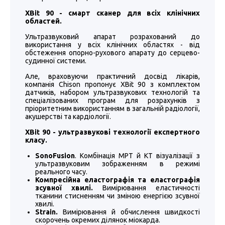
XBit 90 - смарт сканер для всіх клінічних
областей.
Ультразвуковий апарат розрахований до
використання у всіх клінічних областях - від
обстеження опорно-рухового апарату до серцево-
судинної системи.
Але, враховуючи практичний досвід лікарів,
компанія Chison пропонує XBit 90 з комплектом
датчиків, набором ультразвукових технологій та
спеціалізованих програм для розрахунків з
пріоритетним використанням в загальній радіології,
акушерстві та кардіології.
XBit 90 - ультразвукові технології експертного
класу.
SonoFusion
. Комбінація МРТ й КТ візуалізації з
ультразвуковим зображенням в режимі
реального часу.
Компресійна еластографія та еластографія
зсувної хвилі.
Вимірювання еластичності
тканини стисненням чи зміною енергією зсувної
хвилі.
Strain.
Вимірювання й обчислення швидкості
скорочень окремих ділянок міокарда.