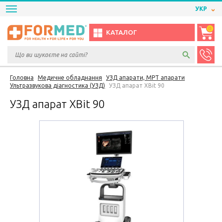
УКР
0
КАТАЛОГ
Головна
Медичне обладнання
УЗД апарати, МРТ апарати
Ультразвукова діагностика (УЗД)
УЗД апарат ХВit 90
УЗД апарат ХВit 90