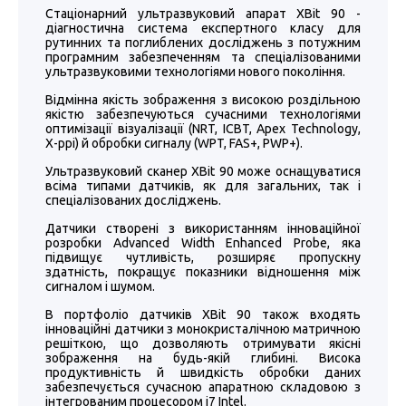
Стаціонарний ультразвуковий апарат ХВit 90 -
діагностична система експертного класу для
рутинних та поглиблених досліджень з потужним
програмним забезпеченням та спеціалізованими
ультразвуковими технологіями нового покоління.
Відмінна якість зображення з високою роздільною
якістю забезпечуються сучасними технологіями
оптимізації візуалізації (NRT, ICBT, Apex Technology,
X-ppi) й обробки сигналу (WPT, FAS+, PWP+).
Ультразвуковий сканер XBit 90 може оснащуватися
всіма типами датчиків, як для загальних, так і
спеціалізованих досліджень.
Датчики створені з використанням інноваційної
розробки Advanced Width Enhanced Probe, яка
підвищує чутливість, розширяє пропускну
здатність, покращує показники відношення між
сигналом і шумом.
В портфоліо датчиків XBit 90 також входять
інноваційні датчики з монокристалічною матричною
решіткою, що дозволяють отримувати якісні
зображення на будь-якій глибині. Висока
продуктивність й швидкість обробки даних
забезпечується сучасною апаратною складовою з
інтегрованим процесором i7 Intel.