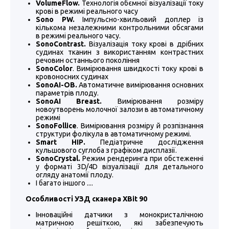
VolumeFlow.
Технологія обємної візуалізації току
крові в режимі реального часу
Sono PW.
Імпульсно-хвильовий доплер із
кількома незалежними контрольними обсягами
в режимі реального часу.
SonoContrast.
Візуалізація току крові в дрібних
судинах тканин з використанням контрастних
речовин останнього покоління
SonoColor
. Вимірювання швидкості току крові в
кровоносних судинах
SonoAI-OB.
Автоматичне вимірювання основних
параметрів плоду.
SonoAI Breast.
Вимірювання розміру
новоутворень молочної залози в автоматичному
режимі
SonoFollice
. Вимірювання розміру й розпізнання
структури фолікула в автоматичному режимі.
Smart НІР.
Педіатричне дослідження
кульшового суглоба з графіком дисплазії.
SonoCrystal.
Режим рендеринга при обстеженні
у форматі 3D/4D візуалізації для детального
огляду анатомії плоду.
І багато іншого ....
Особливості УЗД сканера XBit 90
Інноваційні датчики з монокристалічною
матричною решіткою, які забезпечують