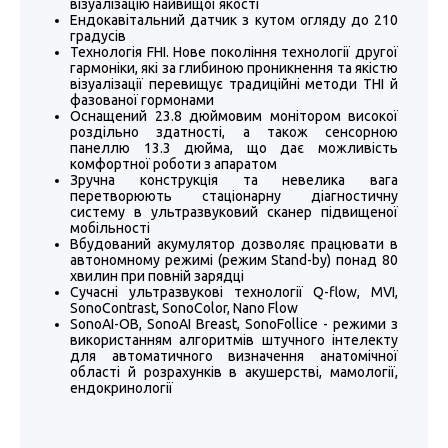
візуалізацію найвищої якості
Ендокавітальний датчик з кутом огляду до 210
градусів
Технологія FHI. Нове покоління технології другої
гармоніки, які за глибиною проникнення та якістю
візуалізації перевищує традиційні методи ТHI й
фазованої гормонами
Оснащений 23.8 дюймовим монітором високої
роздільно здатності, а також сенсорною
панеллю 13.3 дюйма, що дає можливість
комфортної роботи з апаратом
Зручна конструкція та невелика вага
перетворюють стаціонарну діагностичну
систему в ультразвуковий сканер підвищеної
мобільності
Вбудований акумулятор дозволяє працювати в
автономному режимі (режим Stand-by) понад 80
хвилин при повній зарядці
Сучасні ультразвукові технології Q-flow, MVI,
SonoContrast, SonoColor, Nano Flow
SonoAI-OB, SonoAI Breast, SonoFollice - режими з
використанням алгоритмів штучного інтелекту
для автоматичного визначення анатомічної
області й розрахунків в акушерстві, мамології,
ендокринології