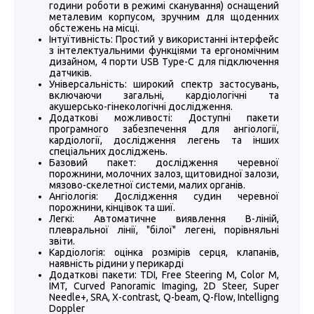
години роботи в режимі сканування) оснащений
металевим корпусом, зручним для щоденних
обстежень на місці.
Інтуїтивність: Простий у використанні інтерфейс
з інтелектуальними функціями та ергономічним
дизайном, 4 порти USB Туре-С для підключення
датчиків.
Універсальність: широкий спектр застосувань,
включаючи загальні, кардіологічні та
акушерсько-гінекологічні дослідження.
Додаткові можливості: Доступні пакети
програмного забезпечення для ангіології,
кардіології, дослідження легень та інших
спеціальних досліджень.
Базовий пакет: дослідження черевної
порожнини, молочних залоз, щитовидної залози,
мязово-скелетної системи, малих органів.
Ангіологія: Дослідження судин черевної
порожнини, кінцівок та шиї.
Легкі: Автоматичне виявлення В-ліній,
плевральної лінії, "білої" легені, порівняльні
звіти.
Кардіологія: оцінка розмірів серця, клапанів,
наявність рідини у перикарді
Додаткові пакети: TDI, Free Steering M, Color M,
IMT, Curved Panoramic Imaging, 2D Steer, Super
Needle+, SRA, X-contrast, Q-beam, Q-flow, Intelligng
Doppler