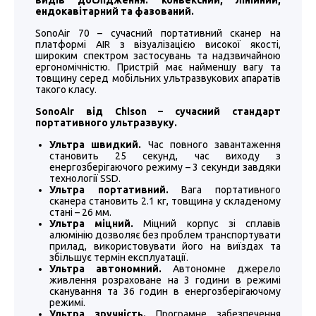
видів дослідження: конвексний, лінійний,
ендокавітарний та фазований.
SonoAir 70 – сучасний портативний сканер на
платформі AIR з візуалізацією високої якості,
широким спектром застосувань та надзвичайною
ергономічністю. Пристрій має найменшу вагу та
товщину серед мобільних ультразвукових апаратів
такого класу.
SonoAir від Chison – сучасний стандарт
портативного ультразвуку.
Ультра швидкий.
Час повного завантаження
становить 25 секунд, час виходу з
енергозберігаючого режиму – 3 секунди завдяки
технології SSD.
Ультра портативний.
Вага портативного
сканера становить 2.1 кг, товщина у складеному
стані – 26 мм.
Ультра міцний.
Міцний корпус зі сплавів
алюмінію дозволяє без проблем транспортувати
прилад, використовувати його на виїздах та
збільшує термін експлуатації.
Ультра автономний.
Автономне джерело
живлення розраховане на 3 години в режимі
сканування та 36 годин в енергозберігаючому
режимі.
Ультра зручність.
Програмне забезпечення