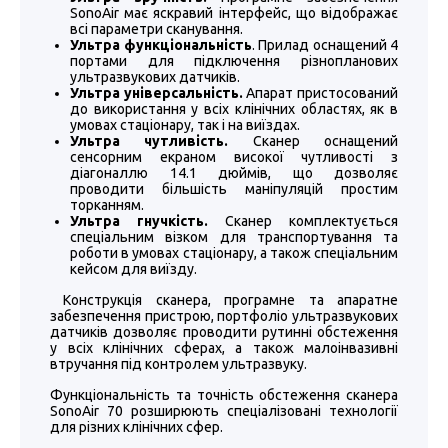
SonoAir має яскравий інтерфейс, що відображає
всі параметри сканування.
Ультра
функціональність
. Прилад оснащений 4
портами для підключення різнопланових
ультразвукових датчиків.
Ультра універсальність.
Апарат пристосований
до використання у всіх клінічних областях, як в
умовах стаціонару, так і на виїздах.
Ультра
чутливість.
Сканер оснащений
сенсорним екраном високої чутливості з
діагоналлю 14.1 дюймів, що дозволяє
проводити більшість маніпуляцій простим
торканням.
Ультра гнучкість.
Сканер комплектується
спеціальним візком для транспортування та
роботи в умовах стаціонару, а також спеціальним
кейсом для виїзду.
Конструкція сканера, програмне та апаратне
забезпечення пристрою, портфоліо ультразвукових
датчиків дозволяє проводити рутинні обстеження
у всіх клінічних сферах, а також малоінвазивні
втручання під контролем ультразвуку.
Функціональність та точність обстеження сканера
SonoAir 70 розширюють спеціалізовані технології
для різних клінічних сфер.