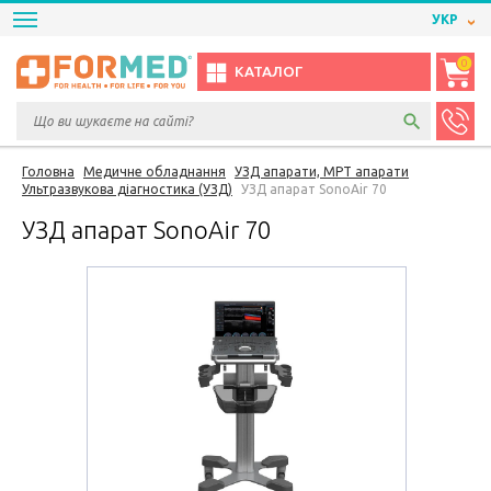
УКР
0
КАТАЛОГ
Головна
Медичне обладнання
УЗД апарати, МРТ апарати
Ультразвукова діагностика (УЗД)
УЗД апарат SonoAir 70
УЗД апарат SonoAir 70