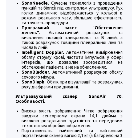
SonoNeedle.
Сучасна технологія з проведення
пункцій та біопсії під контролем ультразвуку. Рух
голки динамічно відображається у кольорі в
режимі реального часу, збільшує ефективність
та точність процедури.
Програмний пакет "Обстеження
легень".
Автоматичний розрахунок та
виявлення позицій плевральної та В ліній, а
також розрахунок товщини плевральної лінії та
числа В ліній.
Intelligent Doppler.
Автоматичне вимірювання
обсягу струму крові, частоти імпульсів у сфері
інтересів, що дозволяє зосередитися на
обстеженні пацієнта, а не на обчисленнях.
SonoBladder.
Автоматичний розрахунок обсягу
сечового міхура.
SonoDiaph.
Облік при візуалізації та розрахунках
руху діафрагми при диханні.
Ультразвуковий сканер SonoAir 70.
Особливості.
Висока якість зображення: Чітке зображення
завдяки сенсорному екрану 14,1 дюйма з
високою роздільною здатністю та передовим
технологіям обробки зображення.
Портативність: найлегший та найтонший
портативний сканер вагою 2,1 кг (з батареєю на 3