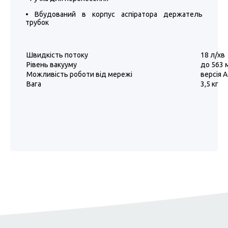
• Вбудований в корпус аспіратора держатель
трубок
Швидкість потоку
18 л/хв
Рівень вакууму
до 563 м
Можливість роботи від мережі
версія 
Вага
3,5 кг