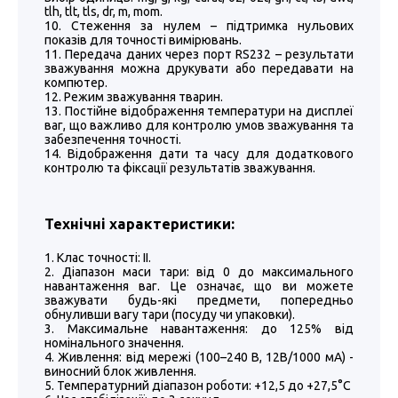
tlh, tlt, tls, dr, m, mom.
Стеження за нулем – підтримка нульових
показів для точності вимірювань.
Передача даних через порт RS232 – результати
зважування можна друкувати або передавати на
компютер.
Режим зважування тварин.
Постійне відображення температури на дисплеї
ваг, що важливо для контролю умов зважування та
забезпечення точності.
Відображення дати та часу для додаткового
контролю та фіксації результатів зважування.
Технічні характеристики:
Клас точності: ІІ.
Діапазон маси тари: від 0 до максимального
навантаження ваг. Це означає, що ви можете
зважувати будь-які предмети, попередньо
обнуливши вагу тари (посуду чи упаковки).
Максимальне навантаження: до 125% від
номінального значення.
Живлення: від мережі (100–240 В, 12В/1000 мА) -
виносний блок живлення.
Температурний діапазон роботи: +12,5 до +27,5°C