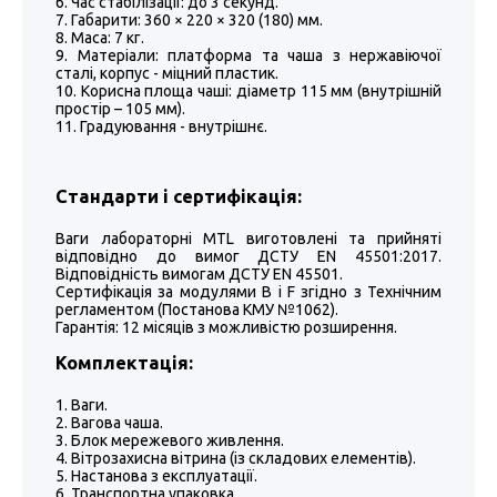
Час стабілізації: до 3 секунд.
Габарити: 360 × 220 × 320 (180) мм.
Маса: 7 кг.
Матеріали: платформа та чаша з нержавіючої
сталі, корпус - міцний пластик.
Корисна площа чаші: діаметр 115 мм (внутрішній
простір – 105 мм).
Градуювання - внутрішнє.
Стандарти і сертифікація:
Ваги лабораторні MTL виготовлені та прийняті
відповідно до вимог ДСТУ EN 45501:2017.
Відповідність вимогам ДСТУ EN 45501.
Сертифікація за модулями В і F згідно з Технічним
регламентом (Постанова КМУ №1062).
Гарантія: 12 місяців з можливістю розширення.
Комплектація:
Ваги.
Вагова чаша.
Блок мережевого живлення.
Вітрозахисна вітрина (із складових елементів).
Настанова з експлуатації.
Транспортна упаковка.