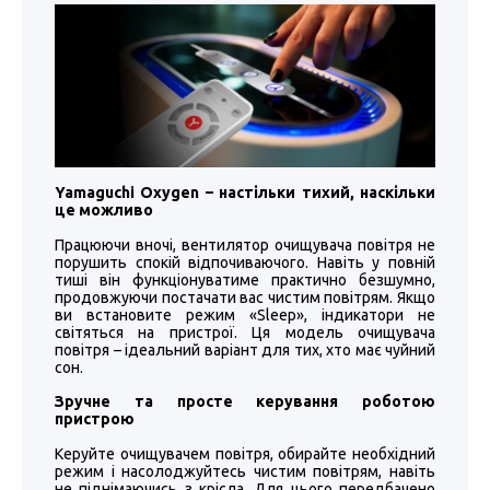
Yamaguchi Oxygen – настільки тихий, наскільки
це можливо
Працюючи вночі, вентилятор очищувача повітря не
порушить спокій відпочиваючого. Навіть у повній
тиші він функціонуватиме практично безшумно,
продовжуючи постачати вас чистим повітрям. Якщо
ви встановите режим «Sleep», індикатори не
світяться на пристрої. Ця модель очищувача
повітря – ідеальний варіант для тих, хто має чуйний
сон.
Зручне та просте керування роботою
пристрою
Керуйте очищувачем повітря, обирайте необхідний
режим і насолоджуйтесь чистим повітрям, навіть
не піднімаючись з крісла. Для цього передбачено