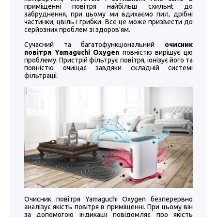
приміщенні повітря найбільш схильнt до
забруднення, при цьому ми вдихаємо пил, дрібні
частинки, цвіль і грибки. Все це може призвести до
серйозних проблем зі здоров'ям.
Сучасний та багатофункціональний
очисник
повітря Yamaguchi Oxygen
повністю вирішує цю
проблему. Пристрій фільтрує повітря, іонізує його та
повністю очищає завдяки складній системі
фільтрації.
Очисник повітря Yamaguchi Oxygen безперервно
аналізує якість повітря в приміщенні. При цьому він
за допомогою індикації повідомляє про якість