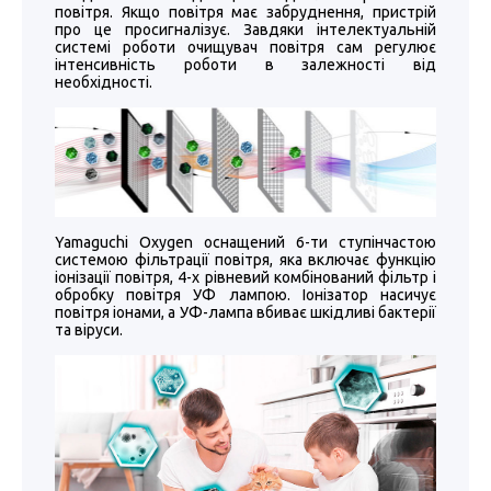
повітря. Якщо повітря має забруднення, пристрій
про це просигналізує. Завдяки інтелектуальній
системі роботи очищувач повітря сам регулює
інтенсивність роботи в залежності від
необхідності.
Yamaguchi Oxygen оснащений 6-ти ступінчастою
системою фільтрації повітря, яка включає функцію
іонізації повітря, 4-х рівневий комбінований фільтр і
обробку повітря УФ лампою. Іонізатор насичує
повітря іонами, а УФ-лампа вбиває шкідливі бактерії
та віруси.