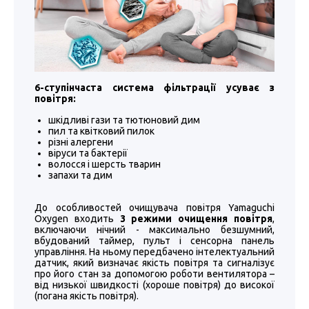
6-ступінчаста система фільтрації усуває з
повітря:
шкідливі гази та тютюновий дим
пил та квітковий пилок
різні алергени
віруси та бактерії
волосся і шерсть тварин
запахи та дим
До особливостей очищувача повітря Yamaguchi
Oxygen входить
3 режими очищення повітря
,
включаючи нічний - максимально безшумний,
вбудований таймер, пульт і сенсорна панель
управління. На ньому передбачено інтелектуальний
датчик, який визначає якість повітря та сигналізує
про його стан за допомогою роботи вентилятора –
від низької швидкості (хороше повітря) до високої
(погана якість повітря).