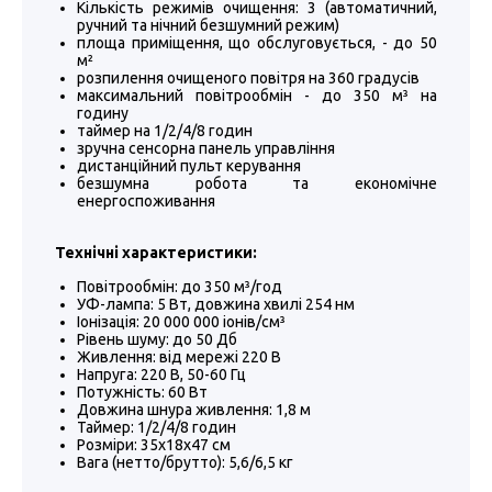
Кількість режимів очищення: 3 (автоматичний,
ручний та нічний безшумний режим)
площа приміщення, що обслуговується, - до 50
м²
розпилення очищеного повітря на 360 градусів
максимальний повітрообмін - до 350 м³ на
годину
таймер на 1/2/4/8 годин
зручна сенсорна панель управління
дистанційний пульт керування
безшумна робота та економічне
енергоспоживання
Технічні характеристики:
Повітрообмін: до 350 м³/год
УФ-лампа: 5 Вт, довжина хвилі 254 нм
Іонізація: 20 000 000 іонів/см³
Рівень шуму: до 50 Дб
Живлення: від мережі 220 В
Напруга: 220 В, 50-60 Гц
Потужність: 60 Вт
Довжина шнура живлення: 1,8 м
Таймер: 1/2/4/8 годин
Розміри: 35х18х47 см
Вага (нетто/брутто): 5,6/6,5 кг