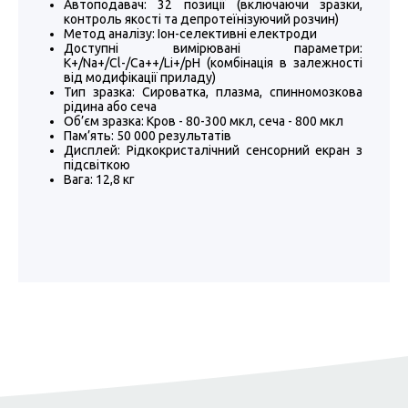
Автоподавач:
32 позиції (включаючи зразки,
контроль якості та депротеїнізуючий розчин)
Метод аналізу:
Іон-селективні електроди
Доступні вимірювані параметри:
K+/Na+/Cl-/Ca++/Li+/pH (комбінація в залежності
від модифікації приладу)
Тип зразка:
Сироватка, плазма, спинномозкова
рідина або сеча
Об’єм зразка:
Кров - 80-300 мкл, сеча - 800 мкл
Пам’ять:
50 000 результатів
Дисплей:
Рідкокристалічний сенсорний екран з
підсвіткою
Вага:
12,8 кг